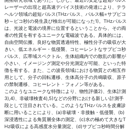
開拓研究領域であった。しかし、最近の安定な超短パルス
レーザーの出現と超高速デバイス技術の発達により、テラ
ヘルツ領域の超短パルス(THzパルス、パルス幅=サブピコ
秒～ピコ秒)の発生及び検出が可能になった1)。THzパルス
は、光波と電波の境界に位置するということから、その両
者の性質を有するユニークな電磁波である。具体的には、
自由空間伝搬、良好な物質透過特性、極性分子の吸収が大
きい、低エネルギー・低侵襲、コヒーレントなサブピコ秒
パルス、広帯域スペクトル、生体組織内での散乱の影響が
小さい、イメージング測定や分光測定が可能、といった特
徴を有する。また、この波長領域における物質との相互作
用として、分子の回転遷移、生体高分子の共鳴吸収、原子
の禁制遷移、コヒーレント・フォノン等がある。
このようなユニークな特徴により、物性評価2)、生体計測
3),4)、非破壊検査4),5)などの分野における新しい計測手
段として注目されている。このようなTHzパルスを皮膚診
断に用いることにより、(a)非破壊・非接触・低侵襲、(b)
深浸透性による角質層全体の測定、(c)水の極めて大きなT
Hz吸収による高感度水分量測定、(d)サブピコ秒時間分解