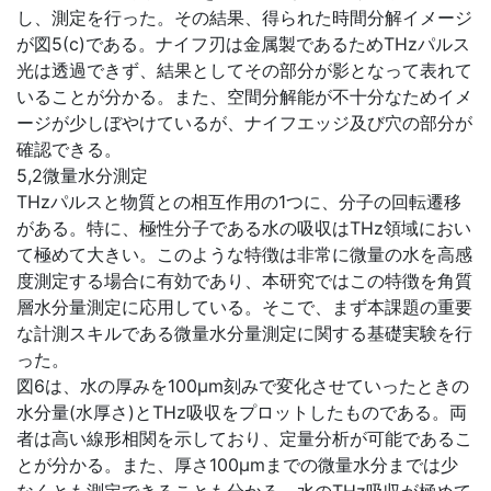
し、測定を行った。その結果、得られた時間分解イメージ
が図5(c)である。ナイフ刃は金属製であるためTHzパルス
光は透過できず、結果としてその部分が影となって表れて
いることが分かる。また、空間分解能が不十分なためイメ
ージが少しぼやけているが、ナイフエッジ及び穴の部分が
確認できる。
5,2微量水分測定
THzパルスと物質との相互作用の1つに、分子の回転遷移
がある。特に、極性分子である水の吸収はTHz領域におい
て極めて大きい。このような特徴は非常に微量の水を高感
度測定する場合に有効であり、本研究ではこの特徴を角質
層水分量測定に応用している。そこで、まず本課題の重要
な計測スキルである微量水分量測定に関する基礎実験を行
った。
図6は、水の厚みを100μm刻みで変化させていったときの
水分量(水厚さ)とTHz吸収をプロットしたものである。両
者は高い線形相関を示しており、定量分析が可能であるこ
とが分かる。また、厚さ100μmまでの微量水分までは少