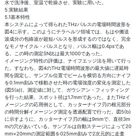
水で洗浄後、室温で乾燥させ、実験に用いた。
5.実験結果
5.1基本特性
本システムによって得られたTHzパルスの電場時間波形を
図4に示す。このようにテラヘルツ領域では、もはや搬送
波成分の包絡波が超短パルスを形成するのではなく、完全
なモノサイクル・パルスとなり、パルス幅は0.4psであ
る。この時の測定SN比は最大1000であった。
イメージング特性の評価は、ナイフエッジ法を用いて行っ
た。すなわち、図4のTHz電場時間波形の最大値に遅延時
間を固定し、サンプル位置でビームを横切る方向にナイフ
を0.1mm刻みで移動させた時の電場強度の変化を測定した
(図5(a))。測定値に対して、ガウシアン・フィッティング
を行った結果、スポット径は1.7mmであった。またTHzイ
メージングの応用例として、カッターナイフ刃の根元部分
の時間分解イメージング測定を透過配置で行った。図5(b)
に示すように、カッターナイフ刃の幅は9mmで、直径3m
mの穴があいている。サンプルは自動ステージによって20
mm×20mmの測定範囲を025mm刻みで2次元的に走査