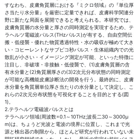
すなわち、皮膚角質層における『ミクロ領域』の『単位厚
さ当たり水分量』を厳密に定量できれば、皮膚科学関連分
野に新たな局面を展開できると考えられる。本研究では、
皮膚角質層の水分量と厚さの同時測定を実現するため、テ
ラヘルツ電磁波パルス(THzパルス)が有する、自由空間伝
搬・低侵襲・優れた物質透過特性・水の吸収が極めて大き
い・コヒーレントなサブピコ秒パルス・生体組織内での光
散乱が小さい・イメージング測定が可能、といった特徴に
注目し、非破壊・非接触・低侵襲で、(1)皮膚角質層の含
有水分量と(2)角質層厚さの(3)2次元分布状態の同時測定
が可能な高機能皮膚診断法の開発を行う。最終的に、皮膚
水分量を角質層単位厚さ当たりの水分量として決定し、こ
れらの2次元分布状態を可視化することを目的とする(図
1)。
2.テラヘルツ電磁波パルスとは
テラヘルツ領域(周波数=0.1～10THz;波長二30～3000μ
m)は、ちょうど光波と電波の境界に位置し、これまで光
源と検出器の制限から、ほとんど研究が行われていない未