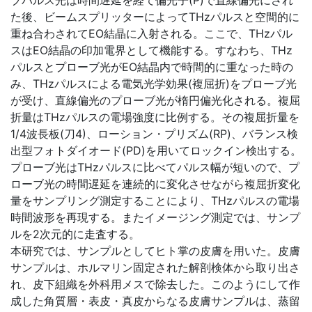
ブパルス光は時間遅延を経て偏光子(P)で直線偏光にされ
た後、ビームスプリッターによってTHzパルスと空間的に
重ね合わされてEO結晶に入射される。ここで、THzパル
スはEO結晶の印加電界として機能する。すなわち、THz
パルスとプローブ光がEO結晶内で時間的に重なった時の
み、THzパルスによる電気光学効果(複屈折)をプローブ光
が受け、直線偏光のプローブ光が楕円偏光化される。複屈
折量はTHzパルスの電場強度に比例する。その複屈折量を
1/4波長板(刀4)、ローション・プリズム(RP)、バランス検
出型フォトダイオード(PD)を用いてロックイン検出する。
プローブ光はTHzパルスに比べてパルス幅が短いので、プ
ローブ光の時間遅延を連続的に変化させながら複屈折変化
量をサンプリング測定することにより、THzパルスの電場
時間波形を再現する。またイメージング測定では、サンプ
ルを2次元的に走査する。
本研究では、サンプルとしてヒト掌の皮膚を用いた。皮膚
サンプルは、ホルマリン固定された解剖検体から取り出さ
れ、皮下組織を外科用メスで除去した。このようにして作
成した角質層・表皮・真皮からなる皮膚サンプルは、蒸留