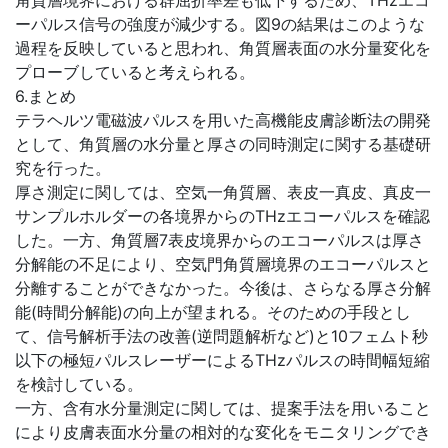
角質層境界における群屈折率差も低下するため、THzエコ
ーパルス信号の強度が減少する。図9の結果はこのような
過程を反映していると思われ、角質層表面の水分量変化を
プローブしていると考えられる。
6.まとめ
テラヘルツ電磁波パルスを用いた高機能皮膚診断法の開発
として、角質層の水分量と厚さの同時測定に関する基礎研
究を行った。
厚さ測定に関しては、空気一角質層、表皮一真皮、真皮一
サンプルホルダーの各境界からのTHzエコーパルスを確認
した。一方、角質層7表皮境界からのエコーパルスは厚さ
分解能の不足により、空気門角質層境界のエコーパルスと
分離することができなかった。今後は、さらなる厚さ分解
能(時間分解能)の向上が望まれる。そのための手段とし
て、信号解析手法の改善(逆問題解析など)と10フェムト秒
以下の極短パルスレーザーによるTHzパルスの時間幅短縮
を検討している。
一方、含有水分量測定に関しては、提案手法を用いること
により皮膚表面水分量の相対的な変化をモニタリングでき