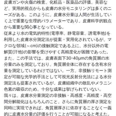
皮膚ガンや火傷の検査、化粧品・医薬品の評価、美容な
ど、実用的視点からも皮膚の水分モニタリングは多くのニ
ーズがある。このように、皮膚水分量は人間が生活してい
く上で重要な生理的パラメーターであり、皮膚科学的観点
から重要な関心事となっている。
従来より水の電気的特性(電導率、静電容量、誘電率他)を
利用した皮膚水分測定法が提案・実用化されているが、マ
クロな領域(～cm)の接触測定である上に、水分以外の電
解質(汗他)の影響を受けやすく高精度化が困難であった。
また、この手法では、皮膚表面下30-40μmの角質層の水
分量のみを測定しており、角質層全体に存在する含有水分
量を測定しているわけではない。一方、非接触リモート測
定が可能な光学的手法として可視光反射分光法による水分
測定法も提案されているが、皮膚組織中の散乱やメラニン
色素の吸収のため、十分な成果は挙げられていない。
我々は、皮膚水分量測定の非接触・高感度・高精度・高空
間分解能化はもちろんのこと、さらに角質層の厚さ測定を
同時に実現できれば、角質層厚さに依存することなく一義
的に皮膚水分量の評価を行うことが可能になると考えた。