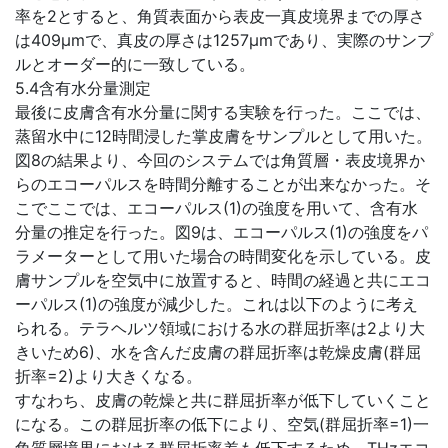
率を2とすると、角質表面から表皮一真皮境界までの厚さ
は409μmで、真皮の厚さは1257μmであり、実際のサンプ
ルとオーダー的に一致している。
5.4含有水分量測定
最後に皮膚含有水分量に関する実験を行った。ここでは、
蒸留水中に12時間浸した掌皮膚をサンプルとして用いた。
図8の結果より、今回のシステムでは角質層・表皮境界か
らのエコーパルスを時間分離することが出来なかった。そ
こでここでは、エコーパルス(1)の強度を用いて、含有水
分量の推定を行った。図9は、エコーパルス(1)の強度をパ
ラメーターとして用いた場合の時間変化を示している。皮
膚サンプルを空気中に放置すると、時間の経過と共にエコ
ーパルス(1)の強度が減少した。これは以下のように考え
られる。テラヘルツ領域における水の群屈折率は2より大
きいため6)、水を含んだ皮膚の群屈折率は乾燥皮膚(群屈
折率=2)より大きくなる。
すなわち、皮膚の乾燥と共に群屈折率が低下していくこと
になる。この群屈折率の低下により、空気(群屈折率=1)一