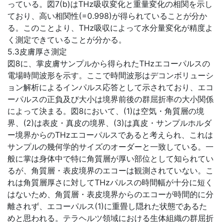
っている。図7(b)はTHz吸収変化と重量変化の相関を示し
ており、高い相関性(=0.998)が得られていることが分か
る。このことより、THz吸収によって水分量変化が精度よ
く測定できていることが分かる。
5.3皮膚厚さ測定
図8に、掌皮膚サンプルから得られたTHzエコーパルスの
電場時間波形を示す。ここで時間波形はデコンボリューシ
ョン解析によるインパルス応答として示されており、エコ
ーパルスの正負及び大小は境界前後の群屈折率の大小関係
によって決まる。図8において、(1)は空気・角質層の境
界、(2)は表皮・真皮の境界、(3)は真皮・サンプルホルダ
ー境界からのTHzエコーパルスであると考えられ、これは
サンプルの幾何学的サイズのオーダーと一致している。一
般に掌は身体中で特に角質層が厚い部位として知られてい
るが、角質層・表皮境界のエコーは観測されていない。こ
れは角質層厚さに対してTHzパルスの時間幅が十分に短く
はないため、角質層・表皮境界からのエコーが時間的に分
離されず、エコーパルス(1)に重畳し隠れた状態であるた
めと思われる。テラヘルツ領域における生体組織の群屈折