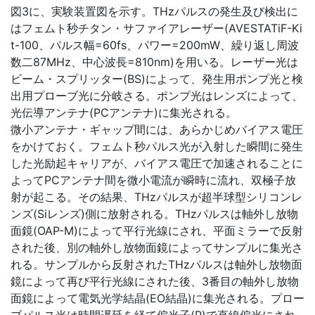
図3に、実験装置図を示す。THzパルスの発生及び検出に
はフェムト秒チタン・サファイアレーザー(AVESTATiF-Ki
t-100、パルス幅=60fs、パワー=200mW、繰り返し周波
数二87MHz、中心波長=810nm)を用いる。レーザー光は
ビーム・スプリッター(BS)によって、発生用ポンプ光と検
出用プローブ光に分岐さる。ポンプ光はレンズによって、
光伝導アンテナ(PCアンテナ)に集光される。
微小アンテナ・ギャップ間には、あらかじめバイアス電圧
をかけておく。フェムト秒パルス光が入射した瞬間に発生
した光励起キャリアが、バイアス電圧で加速されることに
よってPCアンテナ間を微小電流が瞬時に流れ、双極子放
射が起こる。その結果、THzパルスが超半球型シリコンレ
ンズ(Siレンズ)側に放射される。THzパルスは軸外し放物
面鏡(OAP-M)によって平行光線にされ、平面ミラーで反射
された後、別の軸外し放物面鏡によってサンプルに集光さ
れる。サンプルから反射されたTHzパルスは軸外し放物面
鏡によって再び平行光線にされた後、3番目の軸外し放物
面鏡によって電気光学結晶(EO結晶)に集光される。プロー