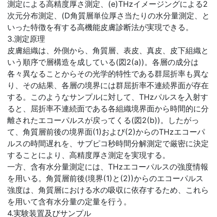
測定による高精度厚さ測定、(e)THzイメージングによる2
次元分布測定、(D角質層単位厚さ当たりの水分量測定、と
いった特徴を有する高機能皮膚診断法が実現できる。
3.測定原理
皮膚組織は、外側から、角質層、表皮、真皮、皮下組織と
いう順序で層構造を成している(図2(a))。各層の成分は
各々異なることからその光学的特性である群屈折率も異な
り、その結果、各層の境界には群屈折率不連続界面が存在
する。このようなサンプルに対して、THzパルスを入射す
ると、屈折率不連続面である各組織境界面から時間的に分
離されたエコーパルスが戻ってくる(図2(b))。したがっ
て、角質層前後の境界面(1)および(2)からのTHzエコーパ
ルスの時間遅れを、サブピコ秒時間分解測定で厳密に決定
することにより、高精度厚さ測定を実現する。
一方、含有水分量測定には、THzエコーパルスの強度情報
を用いる。角質層前後(境界(1)と(2))からのエコーパルス
強度は、角質層における水の吸収に依存するため、これら
を用いて含有水分量の定量を行う。
4.実験装置及びサンプル