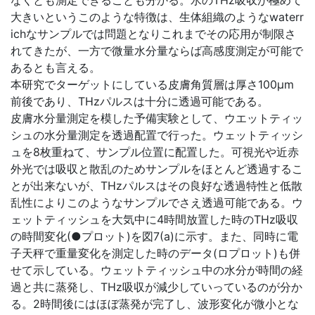
なくとも測定できることも分かる。水のTHz吸収が極めて
大きいというこのような特徴は、生体組織のようなwaterr
ichなサンプルでは問題となりこれまでその応用が制限さ
れてきたが、一方で微量水分量ならば高感度測定が可能で
あるとも言える。
本研究でターゲットにしている皮膚角質層は厚さ100μm
前後であり、THzパルスは十分に透過可能である。
皮膚水分量測定を模した予備実験として、ウエットティッ
シュの水分量測定を透過配置で行った。ウェットティッシ
ュを8枚重ねて、サンプル位置に配置した。可視光や近赤
外光では吸収と散乱のためサンプルをほとんど透過するこ
とが出来ないが、THzパルスはその良好な透過特性と低散
乱性によりこのようなサンプルでさえ透過可能である。ウ
ェットティッシュを大気中に4時間放置した時のTHz吸収
の時間変化(●プロット)を図7(a)に示す。また、同時に電
子天秤で重量変化を測定した時のデータ(ロプロット)も併
せて示している。ウェットティッシュ中の水分が時間の経
過と共に蒸発し、THz吸収が減少していっているのが分か
る。2時間後にはほぼ蒸発が完了し、波形変化が微小とな