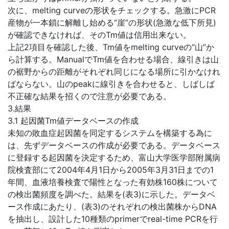
次に、melting curveの形状をチェックする。急激にPCR
産物が一本鎖に解離し始める“崖”の形状(急激な低下所見)
が確認できなければ、そのTm値は信用出来ない。
上記2項目を確認した後、Tm値をmelting curveの“山”か
ら計算する。ManualでTm値を合わせる場合、線引きは山
の裾野からの距離がそれぞれ同じになる場所に引かなけれ
ばならない。山のpeakに線引きを合わせると、しばしば
不正確な結果を招くので注意が必要である。
3.結果
3.1 起因菌Tm値データベースの作成
未知の敗血症起因菌を同定するシステムを構築する為に
は、先ずデータベースの作成が必要である。データベース
に登録する起因菌を決定するため、富山大学医学部附属病
院検査部にて2004年4月1日から2005年3月31日までの1
年間、血液培養検査で陽性となった有効株160株について
の検出菌頻度を調べた。結果を(表3)に示した。データベ
ース作成にあたり、(表3)のそれぞれの検出菌株からDNA
を抽出し、設計した10種類のprimerでreal-time PCRを行