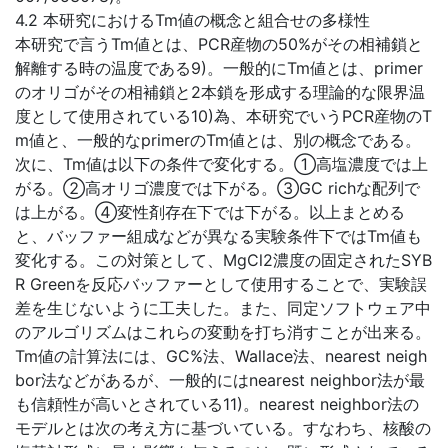
4.2 本研究におけるTm値の概念と組合せの多様性
本研究で言うTm値とは、PCR産物の50%がその相補鎖と
解離する時の温度である9)。一般的にTm値とは、primer
のオリゴがその相補鎖と2本鎖を形成する理論的な限界温
度として使用されている10)為、本研究でいうPCR産物のT
m値と、一般的なprimerのTm値とは、別の概念である。
次に、Tm値は以下の条件で変化する。①高塩濃度では上
がる。②高オリゴ濃度では下がる。③GC richな配列で
は上がる。④変性剤存在下では下がる。以上まとめる
と、バッファー組成などが異なる実験条件下ではTm値も
変化する。この対策として、MgCl2濃度の固定されたSYB
R Greenを反応バッファーとして使用することで、実験誤
差を生じないように工夫した。また、同定ソフトウェア中
のアルゴリズムはこれらの変動を打ち消すことが出来る。
Tm値の計算法には、GC%法、Wallace法、nearest neigh
bor法などがあるが、一般的にはnearest neighbor法が最
も信頼性が高いとされている11)。nearest neighbor法の
モデルとは次の考え方に基づいている。すなわち、核酸の