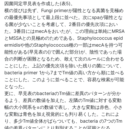
因菌同定早見表を作成した(表5)。
横の並びは先ず、Fungi primerが陽性となる真菌を見極め
の最優先事項として最上段に並べた。次にspaが陽性とな
る菌が少ないことを考慮して、2番目の優先次項におい
た。3番目にはmecAをおいたが、この理由は単純にMRSA
とMSSAとの見極めのためである。Staphylococcus epid
ermidisや他のStaphylococcus種の一部はmecAを持つ可
能性がある(早見表の()で囲んだ部分)が、陰性であった場
合の判断が困難となるため、敢えて次のルールに合わせる
ことにした。上記の優先次項を除いた残りの菌について、
bacteria primer 1から7までTm値の高い方から順に並べる
ことにした。このように並べることで、容易な検索が可能
となった。
更に、早見表のbacteriaのTm値に差異のパターンが分か
るよう、差異の数値を加えた。左隣のTm値に対する変動
幅の大小間系を±の数値で表し、大きな変動は赤色、小さ
な変動は青色を加え視覚的にも判り易くした。これによ
り、多少Tm値全体がばらついても、bacteria の7つのTm
値の差異パターンにより判別することが可能となる。