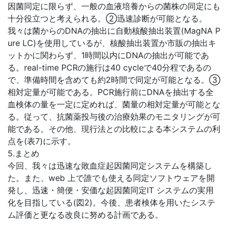
因菌同定に限らず、一般の血液培養からの菌株の同定にも
十分役立つと考えられる。②迅速診断が可能となる。
我々は菌からのDNAの抽出に自動核酸抽出装置(MagNA P
ure LC)を使用しているが、核酸抽出装置か市販の抽出キ
ットかに関わらず、1時間以内にDNAの抽出が可能であ
る。real-time PCRの施行は40 cycleで40分程であるの
で、準備時間を含めても約2時間で同定が可能となる。③
相対定量が可能である。PCR施行前にDNAを抽出する全
血検体の量を一定に定めれば、菌量の相対定量が可能とな
る。従って、抗菌薬投与後の治療効果のモニタリングが可
能である。その他、現行法との比較による本システムの利
点を(表7)に示す。
5.まとめ
今回、我々は迅速な敗血症起因菌同定システムを構築し
た。また、web 上で誰でも使える同定ソフトウェアを開
発し、迅速・簡便・安価な起因菌同定IT システムの実用
化を目指している(図2)。今後、患者検体を用いたシステ
ム評価と更なる改良に努める計画である。