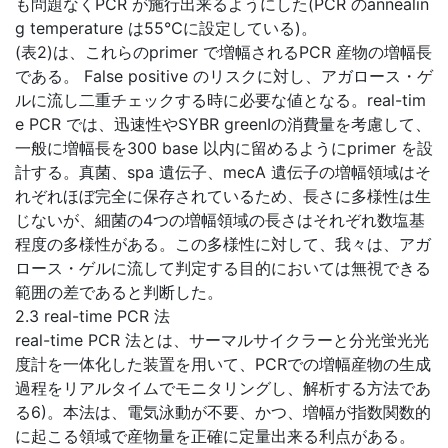
も問題なくPCR が施行出来るようにした(PCR のannealin
g temperature は55℃に設定している)。
(表2)は、これらのprimer で増幅されるPCR 産物の増幅長
である。 False positive のリスクに対し、アガロース・ゲ
ルに流し二重チェックする時に必要な値となる。real-tim
e PCR では、迅速性やSYBR greenⅠの消費量を考慮して、
一般に増幅長を300 base 以内に留めるようにprimer を設
計する。真菌、spa 遺伝子、mecA 遺伝子の増幅領域はそ
れぞれほぼ完全に保存されているため、長さに多様性は生
じないが、細菌の4つの増幅領域の長さはそれぞれ数塩基
程度の多様性がある。この多様性に対して、我々は、アガ
ロース・ゲルに流して判定する目的においては無視できる
範囲の差であると判断した。
2.3 real-time PCR 法
real-time PCR 法とは、サーマルサイクラーと分光蛍光光
度計を一体化した装置を用いて、PCRでの増幅産物の生成
過程をリアルタイムでモニタリングし、解析する方法であ
る6)。本法は、電気泳動が不要、かつ、増幅が指数関数的
に起こる領域で産物量を正確に定量出来る利点がある。