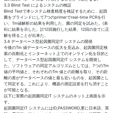
3.3 Blind Test によるシステムの検証
Blind Testで本システム検査精度を検証するために、起因
菌をブラインドにして7つのprimerでreal-time PCRを行
い、Tm値解析の結果を利用した、菌の同定を試みた。(表
6)に結果を示した。計12回施行した結果、12回の全てに正
解を得ることが出来た。
3.4 データベース型起因菌同定IT システムの開発
今後のTm 値データベースの拡大を見込み、起因菌同定検
索の自動化とインターネット上でのオンライン化を目的と
して、データベース型起因菌同定IT システムを開発し
た。ソフトウェアの同定アルゴリズムとしては、7つのTm
値の平均値と、それぞれのTm 値との距離を取り、その距
離の差がデータベースの値と最も近いものを、起因菌とし
て同定する。これにより、機器の測定誤差を打ち消すこと
が可能となる。
以下に実際の起因菌同定IT システムのネット上画面を示
す。
起因菌同定IT システムにはID,PASSWORD,更に日本語、英