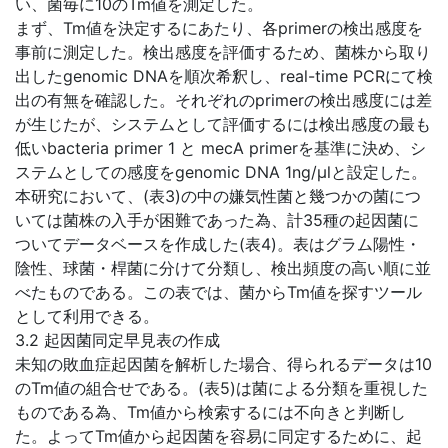
い、菌毎に10のTm値を測定した。
まず、Tm値を決定するにあたり、各primerの検出感度を
事前に測定した。検出感度を評価するため、菌株から取り
出したgenomic DNAを順次希釈し、real-time PCRにて検
出の有無を確認した。それぞれのprimerの検出感度には差
が生じたが、システムとして評価するには検出感度の最も
低いbacteria primer 1 と mecA primerを基準に決め、シ
ステムとしての感度をgenomic DNA 1ng/μlと設定した。
本研究において、(表3)の中の嫌気性菌と幾つかの菌につ
いては菌株の入手が困難であった為、計35種の起因菌に
ついてデータベースを作成した(表4)。表はグラム陽性・
陰性、球菌・桿菌に分けて分類し、検出頻度の高い順に並
べたものである。この表では、菌からTm値を探すツール
として利用できる。
3.2 起因菌同定早見表の作成
未知の敗血症起因菌を解析した場合、得られるデータは10
のTm値の組合せである。(表5)は菌による分類を重視した
ものである為、Tm値から検索するには不向きと判断し
た。よってTm値から起因菌を容易に同定するために、起