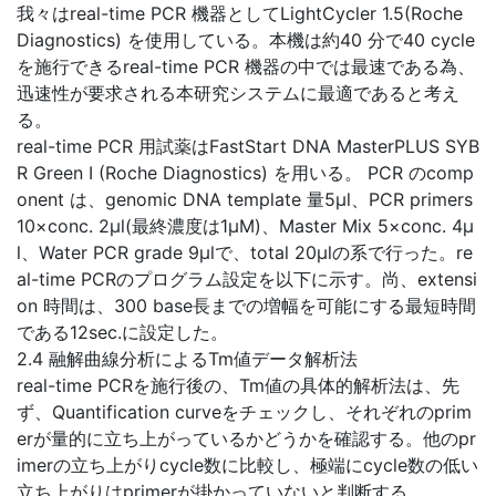
我々はreal-time PCR 機器としてLightCycler 1.5(Roche
Diagnostics) を使用している。本機は約40 分で40 cycle
を施行できるreal-time PCR 機器の中では最速である為、
迅速性が要求される本研究システムに最適であると考え
る。
real-time PCR 用試薬はFastStart DNA MasterPLUS SYB
R Green I (Roche Diagnostics) を用いる。 PCR のcomp
onent は、genomic DNA template 量5μl、PCR primers
10×conc. 2μl(最終濃度は1μΜ)、Master Mix 5×conc. 4μ
l、Water PCR grade 9μlで、total 20μlの系で行った。re
al-time PCRのプログラム設定を以下に示す。尚、extensi
on 時間は、300 base長までの増幅を可能にする最短時間
である12sec.に設定した。
2.4 融解曲線分析によるTm値データ解析法
real-time PCRを施行後の、Tm値の具体的解析法は、先
ず、Quantification curveをチェックし、それぞれのprim
erが量的に立ち上がっているかどうかを確認する。他のpr
imerの立ち上がりcycle数に比較し、極端にcycle数の低い
立ち上がりはprimerが掛かっていないと判断する。