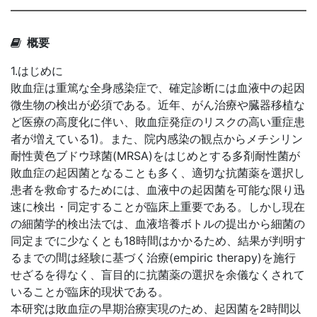
概要
1.はじめに
敗血症は重篤な全身感染症で、確定診断には血液中の起因
微生物の検出が必須である。近年、がん治療や臓器移植な
ど医療の高度化に伴い、敗血症発症のリスクの高い重症患
者が増えている1)。また、院内感染の観点からメチシリン
耐性黄色ブドウ球菌(MRSA)をはじめとする多剤耐性菌が
敗血症の起因菌となることも多く、適切な抗菌薬を選択し
患者を救命するためには、血液中の起因菌を可能な限り迅
速に検出・同定することが臨床上重要である。しかし現在
の細菌学的検出法では、血液培養ボトルの提出から細菌の
同定までに少なくとも18時間はかかるため、結果が判明す
るまでの間は経験に基づく治療(empiric therapy)を施行
せざるを得なく、盲目的に抗菌薬の選択を余儀なくされて
いることが臨床的現状である。
本研究は敗血症の早期治療実現のため、起因菌を2時間以