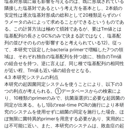
塩基対形成に最も影響を与えるのは、既に形成されている
隣接した塩基対であるという考え方を基本とし、2本鎖の
安定性は逐次塩基対形成の総和として20種類足らずのパ
ラメータのみによって求めることができるというものであ
る。この計算方法は極めて煩雑であるが、要はTm値とは
塩基配列の長さとGC%のみで決まる訳ではなく、塩基配
列の並びそのものが影響すると考えられている12)。従っ
て、本研究で設定したbacteria primerで増幅した7つの領
域は、それぞれ独自の塩基配列を持つ故に、独自のTm値
の組合せを持つ。逆に言えば、同じ種で塩基配列の相同性
が近い程、Tm値も近い値の組合せとなる。
4.3 本研究システムの利点
本研究の起因菌同定システムを使うことにより、以下の3
つの利点が考えられる。①データベースからの検索によ
り、10種類のprimerのみで、抗菌薬選択に必要な起因菌の
同定が出来る。もし1回のreal-time PCRの施行により本研
究のシステムを使用せずに細菌の同定を施行した場合、ほ
ぼ無限に菌特異的primerを用意する必要があり、実用的に
は不可能に近い。また、本研究のシステムは、敗血症の起