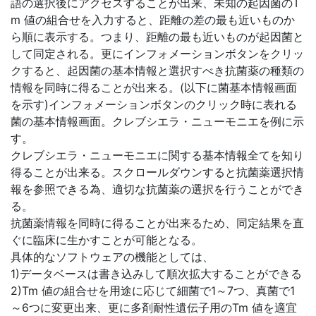
語の選択後にアクセスすることが出来、未知の起因菌のT
m 値の組合せを入力すると、距離の差の最も近いものか
ら順に表示する。つまり、距離の最も近いものが起因菌と
して同定される。更にインフォメーションボタンをクリッ
クすると、起因菌の基本情報と選択すべき抗菌薬の種類の
情報を同時に得ることが出来る。(以下に菌基本情報画面
を示す)インフォメーションボタンのクリック時に表れる
菌の基本情報画面。クレブシエラ・ニューモニエを例に示
す。
クレブシエラ・ニューモニエに関する基本情報全てを知り
得ることが出来る。スクロールダウンすると抗菌薬選択情
報を参照できる為、適切な抗菌薬の選択を行うことができ
る。
抗菌薬情報を同時に得ることが出来るため、同定結果を直
ぐに臨床に生かすことが可能となる。
具体的なソフトウェアの機能としては、
1)データベースは書き込みして順次拡大することができる
2)Tm 値の組合せを用途に応じて細菌で1～7つ、真菌で1
～6つに変更出来、更に多剤耐性遺伝子用のTm 値を適宜