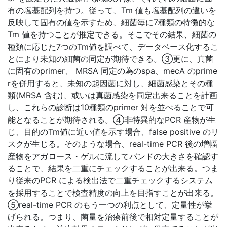
有の塩基配列を持つ。従って、Tm 値も塩基配列の違いを
反映して固有の値を示すため、細菌毎に7種類の特徴的な
Tm 値を持つことが推定できる。そこでその結果、細菌の
種類に応じた7つのTm値を調べて、データベース化するこ
とにより未知の細菌の同定が期待できる。③更に、真菌
に固有のprimer、 MRSA 同定の為のspa、mecA のprime
rを併用すると、未知の起因菌に対し、細菌感染とその種
類(MRSA 含む)、或いは真菌感染を同定出来ることを計画
し、これらの診断は10種類のprimer 対を並べることで可
能となることが期待される。④非特異的なPCR 産物が生
じ、目的のTm値に近い値を示す場合、false positive のリ
スクが生じる。そのような場合、real-time PCR 後の増幅
産物をアガロース・ゲルに流してバンドの大きさを確認す
ることで、結果を二重にチェックすることが出来る。つま
り従来のPCR による検出法で二重チェックするシステム
を採用することで検査精度の向上を目指すことが出来る。
⑤real-time PCR のもう一つの利点として、定量性が挙
げられる。つまり、菌量を治療前後で相対定量することが