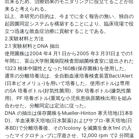
出来るため、治療効果のモニタリングに役立てることが出
来ると考えられる。
以上、本研究の目的は、今までに全く報告の無い、独自の
起因菌同定システムを構築することにより、臨床現場で役
立つ迅速な敗血症治療に貢献することである。
2.実験材料と方法
2.1 実験材料とDNA 抽出
使用菌株は2004 年4 月1 日から2005 年3 月31日までの1
年間に、富山大学附属病院検査部細菌検査室に提出された
1323 検体中陽性となった160株(保存菌株)を使用した。
通常の分離培養法は、全自動血液培養検査装置Bact/Alert
(日本ビオメリュ-)を用いて培養した。使用ボトルは専用
のSA 培養ボトル(好気性菌用)、SN 培養ボトル(嫌気性菌
用)、PF 培養ボトル(重篤な小児疾患病原菌検出用)を組み
合わせた。分離同定は定法に従った。
DNA の抽出は保存菌株をMueller-Hinton 寒天培地(日本B
D)、羊血液寒天培地(日水製薬)およびサブロ-寒天培地(日
本BD)で分離培養後、その1colony を滅菌生食水1ml の入
ったマイクロチュ-ブに浮遊させ、12,000 rpm で2 分間遠