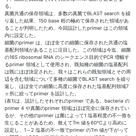
る。
真菌共通の保存領域は、多数の真菌でBLAST search を繰
り返した結果、150 base 程の極めて保存された領域があ
ることが判明したため、今回設計したprimer はこの領域
内に設定した。
細菌のprimer は、ほぼ全ての細菌に保存された共通の塩
基配列領域があることに注目した。この領域は今迄、細菌
の16S ribosomal RNA のシークエンス目的でPCR 増幅す
るprimer 領域として使用され、既知種の細菌の塩基配列
は既にほぼ決定された。我々はこれらの既知領域とその周
辺を含む領域について多種の細菌でBLAST search を繰り
返し、ほぼ全ての細菌に高度に保存された塩基配列領域7
ヶ所に絞ってprimer を設計した。
(表1)は、設計したそれぞれのprimer である。bacteria の
primer 4 や真菌のprimer 領域はほぼ完全に保存されてい
るが、その他のprimer は菌によって1 塩基程度の不一致を
生じることがあるため、敢えてTm 値を60℃より高めに
設定し、1～2 塩基の不一致でprimer のTm 値が下がって