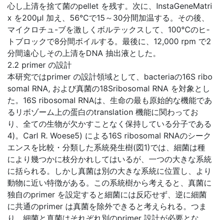
心し上清を捨て菌のpellet を残す。次に、InstaGeneMatri
x を200μl 加え、56℃で15～30分間加温する。その後、
マイクロチュ-ブを激しくボルテックスして、100℃のヒ-
トブロックで8分間ボイルする。最後に、12,000 rpm で2
分間遠心しその上清をDNA 抽出液とした。
2.2 primer の設計
本研究ではprimer の設計領域として、bacteriaの16S ribo
somal RNA, および真菌の18Sribosomal RNA を対象とし
た。16S ribosomal RNAは、生命の最も原始的な機能であ
るリボゾーム上の蛋白のtranslation 機能に関わってお
り、全ての生物が欠かすことなく保持している分子である
4)。Carl R. Woese5) による16S ribosomal RNAのシーク
エンスを比較・分類した系統発生樹(図1)では、細菌は種
により幾つかに枝分かれしてはいるが、一つの大きな系統
に括られる。しかし真菌は別の大きな系統に位置し、より
動物に近い特徴がある。この系統樹から考えると、真菌に
独自のprimer を設定すると細菌には反応せず、逆に細菌
に共通のprimer は真菌を除外できると考えられる。つま
り、細菌と真菌はそれぞれ別のprimer 設計が必要とな