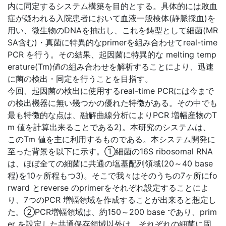
内に同定するシステム構築を目的とする。具体的には敗血
症が疑われる入院患者において血液一般検体(静脈採血)を
用い、微生物のDNAを抽出し、これを鋳型として細菌(MR
SA含む)・真菌に特異的なprimerを組み合わせてreal-time
PCR を行う。その結果、起因菌に特異的な melting temp
erature(Tm)値の組み合わせを解析することにより、迅速
に菌の検出・同定を行うことを目指す。
今回、起因菌の検出に使用するreal-time PCRには今まで
の検出機器に無い幾つかの優れた特徴がある。その中でも
最も特徴的な点は、融解曲線分析によりPCR 増幅産物のT
m 値を計算出来ることである2)。本研究のシステムは、
このTm 値を主に利用するものである。本システム開発に
至った背景を以下に示す。①細菌の16S ribosomal RNA
は、ほぼ全ての細菌に共通の塩基配列領域(20～40 base
程)を10ヶ所程もつ3)。そこで我々はそのうちの7ヶ所にfo
rward とreverse のprimerをそれぞれ設定することによ
り、7つのPCR 増幅領域を作成することが出来ると想定し
た。②PCR増幅領域は、約150～200 base であり、prim
er を設定した共通保存領域以外は、それぞれの細菌に固