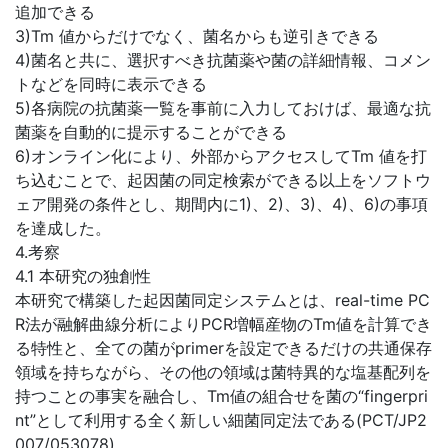
追加できる
3)Tm 値からだけでなく、菌名からも逆引きできる
4)菌名と共に、選択すべき抗菌薬や菌の詳細情報、コメン
トなどを同時に表示できる
5)各病院の抗菌薬一覧を事前に入力しておけば、最適な抗
菌薬を自動的に提示することができる
6)オンライン化により、外部からアクセスしてTm 値を打
ち込むことで、起因菌の同定検索ができる以上をソフトウ
ェア開発の条件とし、期間内に1)、2)、3)、4)、6)の事項
を達成した。
4.考察
4.1 本研究の独創性
本研究で構築した起因菌同定システムとは、real-time PC
R法が融解曲線分析によりPCR増幅産物のTm値を計算でき
る特性と、全ての菌がprimerを設定できるだけの共通保存
領域を持ちながら、その他の領域は菌特異的な塩基配列を
持つことの事実を融合し、Tm値の組合せを菌の“fingerpri
nt”として利用する全く新しい細菌同定法である(PCT/JP2
007/053078)。