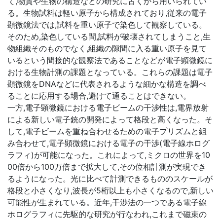
て,物質や生物の構造などの研究に古くから用いられてい
る。生物試料は軽い原子から構成されており,従来の電子
顕微鏡法では,試料を重い原子で染色して観察している。
そのため,染色している間,試料が破壊されてしまうこと,生
物組織そのものでなく,組織の隙間に入る重い原子を見て
いるという間接的な観察法であることなどが電子顕微鏡に
おける生物計測の課題となっている。これらの課題は電子
顕微鏡をDNAなどに代表されるような細かな構造を調べ
ることに応用する場合,避けて通ることはできない。
一方,電子顕微鏡における電子ビームの干渉性は,電界放射
による新しい電子銃の開発によって格段と高くなった。そ
して,電子ビームを重ね合わせるための電子プリズムと組
み合わせて,電子顕微鏡における電子の干渉(電子線ホログ
ラフィ)が可能になった。これによって,ミクロの世界を10
00倍から100万倍まで拡大して,その位相計測が実現でき
るようになった。光に比べて計測できるもののスケールが
格段と小さくなり,波長が5桁以上も小さくなるので,新しい
可能性が生まれている。近年,干渉法の一つである電子線
ホログラフィに先駆的な研究が行なわれ,これまで磁束の