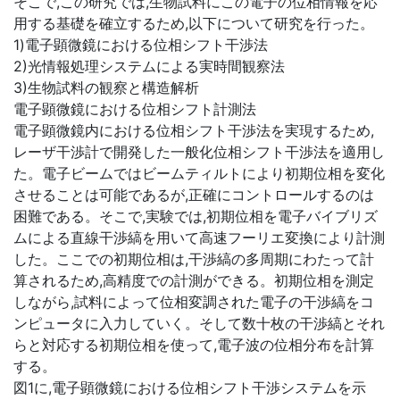
そこで,この研究では,生物試料にこの電子の位相情報を応
用する基礎を確立するため,以下について研究を行った。
1)電子顕微鏡における位相シフト干渉法
2)光情報処理システムによる実時間観察法
3)生物試料の観察と構造解析
電子顕微鏡における位相シフト計測法
電子顕微鏡内における位相シフト干渉法を実現するため,
レーザ干渉計で開発した一般化位相シフト干渉法を適用し
た。電子ビームではビームティルトにより初期位相を変化
させることは可能であるが,正確にコントロールするのは
困難である。そこで,実験では,初期位相を電子バイブリズ
ムによる直線干渉縞を用いて高速フーリエ変換により計測
した。ここでの初期位相は,干渉縞の多周期にわたって計
算されるため,高精度での計測ができる。初期位相を測定
しながら,試料によって位相変調された電子の干渉縞をコ
ンピュータに入力していく。そして数十枚の干渉縞とそれ
らと対応する初期位相を使って,電子波の位相分布を計算
する。
図1に,電子顕微鏡における位相シフト干渉システムを示