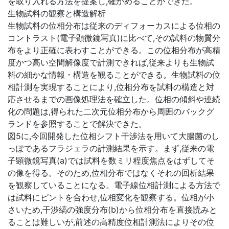
を取り入れる方法を提案し,確かめることができた。
生物試料の観察と構造解析
生物試料の位相分布は従来のディフォーカスによる位相の
コントラスト(電子顕微鏡写真)に比べて,その試料の物質分
布をより正確に表わすことができる。この位相分布が高精
度かつ高い空間解像度で計測できれば,従来よりも生物試
料の細かな情報・構造を観ることができる。生物試料の位
相計測を実現することにより,位相分布を試料の構造と対
応させるまでの画像処理法を確立した。位相の傾斜や連続
化の問題は,得られた二次元位相分布から周囲のバックグ
ランドを参照することで解決できた。
図5に,今回開発した位相シフト干渉法を用いて大腸菌のし
っぽであるフラジェラの計測結果を示す。まず,従来の電
子顕微鏡写真(a)では試料を数ミリ程度焦点をはずしてそ
の像を得る。そのため,位相分布ではなくそれの回析結果
を観察していることになる。電子線位相計測による方法で
は試料にピントを合わせ,位相変化を観察する。位相が小
さいため,干渉縞の強度分布(b)から位相分布を直接読みと
ることは難しいが,前述の高精度位相計測法によりその位