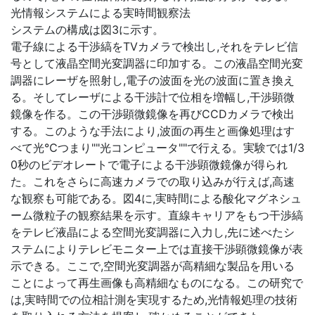
光情報システムによる実時間観察法
システムの構成は図3に示す。
電子線による干渉縞をTVカメラで検出し,それをテレビ信
号として液晶空間光変調器に印加する。この液晶空間光変
調器にレーザを照射し,電子の波面を光の波面に置き換え
る。そしてレーザによる干渉計で位相を増幅し,干渉顕微
鏡像を作る。この干渉顕微鏡像を再びCCDカメラで検出
する。このような手法により,波面の再生と画像処理はす
べて光℃つまり""光コンピュータ""で行える。実験では1/3
0秒のビデオレートで電子による干渉顕微鏡像が得られ
た。これをさらに高速カメラでの取り込みが行えば,高速
な観察も可能である。図4に,実時間による酸化マグネシュ
ーム微粒子の観察結果を示す。直線キャリアをもつ干渉縞
をテレビ液晶による空間光変調器に入力し,先に述べたシ
ステムによりテレビモニター上では直接干渉顕微鏡像が表
示できる。ここで,空間光変調器が高精細な製品を用いる
ことによって再生画像も高精細なものになる。この研究で
は,実時間での位相計測を実現するため,光情報処理の技術