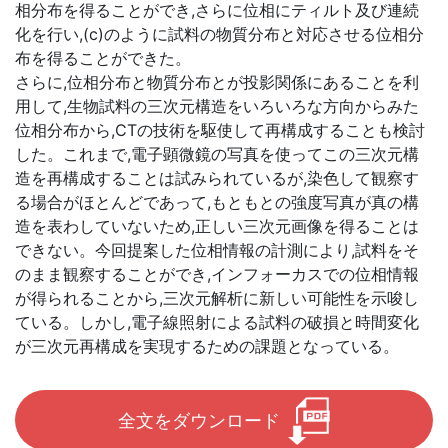
相分布を得ることができ,さらに位相にティルト及び連続
化を行い,(c)のように試料の物質分布と対応させる位相分
布を得ることができた。
さらに,位相分布と物質分布とが投影関係にあることを利
用して,生物試料の三次元構造をいろいろな方向からみた
位相分布から,CTの技術を駆使して再構成することも検討
した。これまで,電子顕微鏡の写真を使ってこの三次元構
造を再構成することは試みられているが,染色して観察す
る場合がほとんどであって,もともとの強度写真が真の構
造を表わしていないため,正しい三次元画像を得ることは
できない。今回提案した位相情報の計測により,試料をそ
のまま観察することができ,インフォーカスでの位相情報
が得られることから,三次元解析に新しい可能性を示唆し
ている。しかし,電子線照射による試料の破損と時間変化
が三次元再構成を実現するための課題となっている。
全文をダウンロード