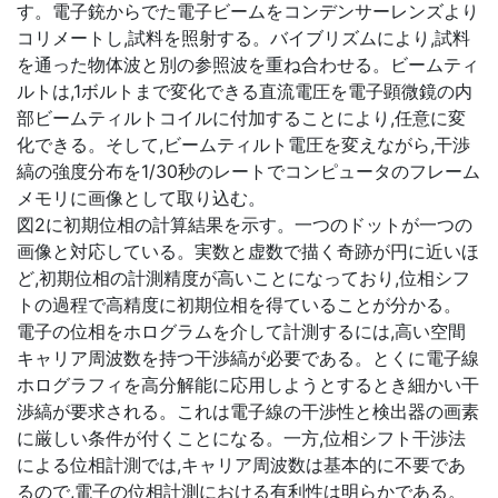
す。電子銃からでた電子ビームをコンデンサーレンズより
コリメートし,試料を照射する。バイブリズムにより,試料
を通った物体波と別の参照波を重ね合わせる。ビームティ
ルトは,1ボルトまで変化できる直流電圧を電子顕微鏡の内
部ビームティルトコイルに付加することにより,任意に変
化できる。そして,ビームティルト電圧を変えながら,干渉
縞の強度分布を1/30秒のレートでコンピュータのフレーム
メモリに画像として取り込む。
図2に初期位相の計算結果を示す。一つのドットが一つの
画像と対応している。実数と虚数で描く奇跡が円に近いほ
ど,初期位相の計測精度が高いことになっており,位相シフ
トの過程で高精度に初期位相を得ていることが分かる。
電子の位相をホログラムを介して計測するには,高い空間
キャリア周波数を持つ干渉縞が必要である。とくに電子線
ホログラフィを高分解能に応用しようとするとき細かい干
渉縞が要求される。これは電子線の干渉性と検出器の画素
に厳しい条件が付くことになる。一方,位相シフト干渉法
による位相計測では,キャリア周波数は基本的に不要であ
るので,電子の位相計測における有利性は明らかである。