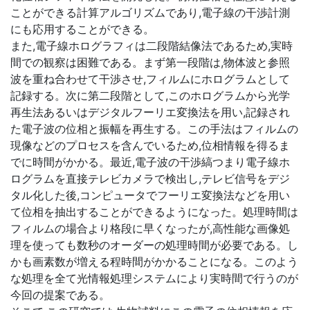
ことができる計算アルゴリズムであり,電子線の干渉計測
にも応用することができる。
また,電子線ホログラフィは二段階結像法であるため,実時
間での観察は困難である。まず第一段階は,物体波と参照
波を重ね合わせて干渉させ,フィルムにホログラムとして
記録する。次に第二段階として,このホログラムから光学
再生法あるいはデジタルフーリエ変換法を用い,記録され
た電子波の位相と振幅を再生する。この手法はフィルムの
現像などのプロセスを含んでいるため,位相情報を得るま
でに時間がかかる。最近,電子波の干渉縞つまり電子線ホ
ログラムを直接テレビカメラで検出し,テレビ信号をデジ
タル化した後,コンピュータでフーリエ変換法などを用い
て位相を抽出することができるようになった。処理時間は
フィルムの場合より格段に早くなったが,高性能な画像処
理を使っても数秒のオーダーの処理時間が必要である。し
かも画素数が増える程時間がかかることになる。このよう
な処理を全て光情報処理システムにより実時間で行うのが
今回の提案である。