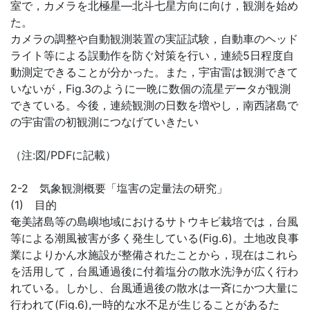
室で，カメラを北極星―北斗七星方向に向け，観測を始め
た。
カメラの調整や自動観測装置の実証試験，自動車のヘッド
ライト等による誤動作を防ぐ対策を行い，連続5日程度自
動測定できることが分かった。また，宇宙雷は観測できて
いないが，Fig.3のように一晩に数個の流星データが観測
できている。今後，連続観測の日数を増やし，南西諸島で
の宇宙雷の初観測につなげていきたい
（注:図/PDFに記載）
2-2 気象観測概要「塩害の定量法の研究」
(1) 目的
奄美諸島等の島嶼地域におけるサトウキビ栽培では，台風
等による潮風被害が多く発生している(Fig.6)。土地改良事
業によりかん水施設が整備されたことから，現在はこれら
を活用して，台風通過後に付着塩分の散水洗浄が広く行わ
れている。しかし、台風通過後の散水は一斉にかつ大量に
行われて(Fig.6),一時的な水不足が生じることがあるた