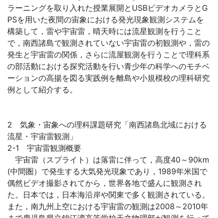
ラーニングを取り入れた授業展開とUSBビデオカメラとG
PSを用いた夜間の宙象における発光現象観測システムを
構築して，雷や宇宙雷，晴天時には流星観測を行うこと
で，南西諸島で観測されていない宇宙雷の初観測や，雷の
発生と宇宙雷の関係，さらに流屋観測を行うことで理科系
の部活動における探究活動を行い青少年の科学へのモチベ
ーションの高揚を図る実践例を離島や小規模校の理科研究
例として紹介する。
2 気象・宙象への理科課題研究「南西諸島北域における
流星・宇宙雷観測」
2-1 宇宙雷観測概要
宇宙雷（スプライト）は落雷に伴って，高度40～90km
(中間圏）で発生する大気発光現象であり，1989年米国で
偶然ビデオ撮影されてから，世界各地で盛んに観測され
た。日本では，日本海沿岸や関東で多く観測されている。
また，南九州上空における宇宙雷の観測は2008～2010年