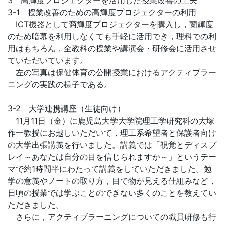
3 高輝度プロジェクターを活用した授業改善の工夫
3-1 授業改善のための高輝度プロジェクターの利用
ICT機器として裔輝度プロジェクターを購入し，蘭輝度
のため暗幕を利用しなくても手軽に活用でき，理科での利
用はもちろん，全教科の授業や講演会・研修会に活用させ
ていただいています。
左の写真は保健体育の公開授業におけるアクティブラー
ニングの実践の様子である。
3-2 大学連携講座（生徒向け）
11月11日（金）に鹿児島大学大学院理工学研究科の大塚
作一教授にお越しいただいて，理工系希望者と保護者向け
の大学出張講義を行いました。講義では「視覚とディスプ
レイ～あなたは自分の目を信じられますか～」というテー
マで約1時間半にわたって講義をしていただきました。勉
学の意義やノートの取り方，目で物が見える仕組みなど，
日頃の授業では学ぶことのできない多くのことを教えてい
ただきました。
さらに，アクティブラーニングについての職員研修も行