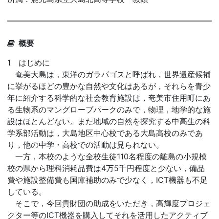
概要
1 はじめに
奄美大島は，東洋のガラパゴスと呼ばれ，世界遺産候補
に挙がるほどの豊かな自然や文化はあるが，それらを青少
年に紹介する科学的な社会教育施設は，奄美市住用町にあ
る生物系のマングローブパークのみで，物理，地学的な施
設はほとんどない。また地域の自然を探究する中高生の科
学系部活動は，大島地区中心校である大島高校のみであ
り，他の中学・高校での活動は見られない。
一方，本校のような全校生徒110名程度の離島の小規模
校の県から理科消耗品費は4万5千円程度と少ない，備品
費や施設整備費も国庫補助のみで少なく，ICT機器も不足
している。
そこで，今回貴財団の助成をいただき，高輝度プロジェ
クター等のICT機器を購入してそれを活用したアクティブ