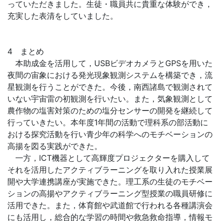
っていただきました。生徒・職員共に貴重な体験ができ，
充実した表清をしていました。
4 まとめ
本助成金を活用して，USBビデオカメラとGPSを用いた
夜間の宙象における発光現象観測システムを構築でき，流
星観測を行うことができた。今後，南西諸島で観測されて
いない宇宙雷の初観測を行いたい。また，気象観測として
農作物の塩害対策のための塩分センサーの開発を継続して
行っていきたい。本年度1年間の活動で理科系の部活動に
おける探究活動を行い青少年の科学へのモチベーションの
高揚を図る実践ができた。
一方，ICT機器として高輝度プロジェクターを購入して
それを活用したアクティブラーニングを取り入れた授業展
開や大学連携講座が実施できた。理工系の生徒のモチベー
ションの高揚やアクティブラーニング型授業の職員研修に
活用できた。また，体育館や武道館で行われる各種講演会
にも活用し，総合的な学習の時間や救急救命指導，情報モ