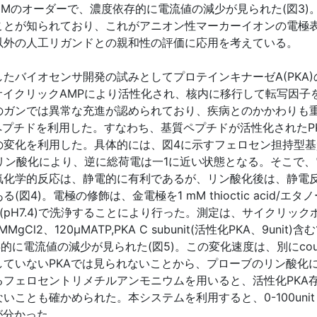
～μMのオーダーで、濃度依存的に電流値の減少が見られた(図3
ことが知られており、これがアニオン性マーカーイオンの電極
以外の人工リガンドとの親和性の評価に応用を考えている。
たバイオセンサ開発の試みとしてプロテインキナーゼA(PKA
サイクリックAMPにより活性化され、核内に移行して転写因子
のガンでは異常な充進が認められており、疾病とのかかわりも
るペプチドを利用した。すなわち、基質ペプチドが活性化された
の変化を利用した。具体的には、図4に示すフェロセン担持型
酸化により、逆に総荷電は一1に近い状態となる。そこで、電極表面
化学的反応は、静電的に有利であるが、リン酸化後は、静電反
)。電極の修飾は、金電極を1 mM thioctic acid/エタノ
ァー溶液(pH7.4)で洗浄することにより行った。測定は、サイク
l2、120μMATP,PKA C subunit(活性化PKA、9unit)含
電流値の減少が見られた(図5)。この変化速度は、別にcoupled
ていないPKAでは見られないことから、プローブのリン酸化
フェロセントリメチルアンモニウムを用いると、活性化PKA
ことも確かめられた。本システムを利用すると、0-100uni
が分かった。