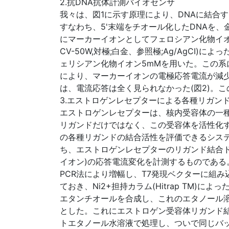
2.抗DNA抗体計測バイオセンサ
我々は、図1に示す原理により、DNAに結合
すなわち、5'末端をチオール化したDNAを
にマーカーイオンとしてフェロシアン化物イオン1
CV-50W,対極;白金、参照極;Ag/AgCI)に
ェリシアン化物イオン5mMを用いた。この系
により、マーカーイオンの電極応答電流が減少
は、電流応答は全く見られなかった(図2)。
3.エストロゲンレセプターによる各種リガン
エストロゲンレセプターは、核内受容体の一
リガンドだけではなく、この受容体を活性化
の各種リガンドの結合活性を評価できるシステ
ち、エストロゲンレセプターのリガンド結合ド
イオン)の応答電流変化を計測するものである。
PCR法により増幅し、T7発現ベクターに組み込ん
ておき、Ni2+担持カラム(Hitrap TM
エタンチオールを合成し、これのエタノール溶液
とした。これにエストロゲン受容体リガンド結合
トエタノール水溶液で処理し、ついで同じバ