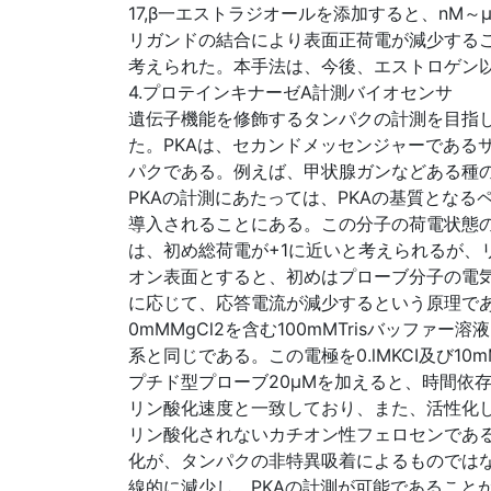
17,β一エストラジオールを添加すると、nM
リガンドの結合により表面正荷電が減少する
考えられた。本手法は、今後、エストロゲン
4.プロテインキナーゼA計測バイオセンサ
遺伝子機能を修飾するタンパクの計測を目指し
た。PKAは、セカンドメッセンジャーである
パクである。例えば、甲状腺ガンなどある種
PKAの計測にあたっては、PKAの基質とな
導入されることにある。この分子の荷電状態
は、初め総荷電が+1に近いと考えられるが、リン
オン表面とすると、初めはプローブ分子の電気
に応じて、応答電流が減少するという原理である(図4
0mMMgCl2を含む100mMTrisバッフ
系と同じである。この電極を0.lMKCI及び10mMMgC
プチド型プローブ20μMを加えると、時間依存的に
リン酸化速度と一致しており、また、活性化し
リン酸化されないカチオン性フェロセンである
化が、タンパクの非特異吸着によるものではない
線的に減少し、PKAの計測が可能であること