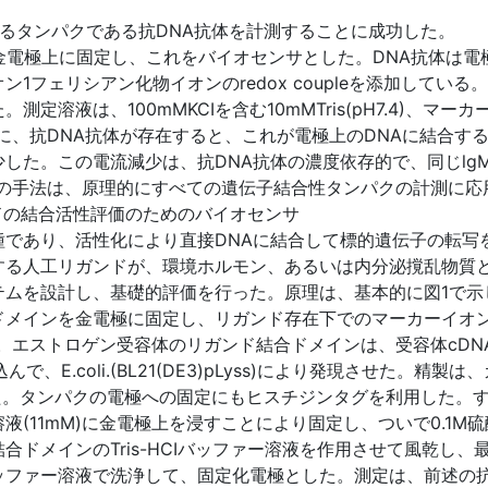
するタンパクである抗DNA抗体を計測することに成功した。
、金電極上に固定し、これをバイオセンサとした。DNA抗体は
フェリシアン化物イオンのredox coupleを添加している
よった。測定溶液は、100mMKCIを含む10mMTris(pH7.4
に、抗DNA抗体が存在すると、これが電極上のDNAに結合す
した。この電流減少は、抗DNA抗体の濃度依存的で、同じlg
この手法は、原理的にすべての遺伝子結合性タンパクの計測に応
ドの結合活性評価のためのバイオセンサ
種であり、活性化により直接DNAに結合して標的遺伝子の転写
する人工リガンドが、環境ホルモン、あるいは内分泌撹乱物質
ムを設計し、基礎的評価を行った。原理は、基本的に図1で示
メインを金電極に固定し、リガンド存在下でのマーカーイオン
エストロゲン受容体のリガンド結合ドメインは、受容体cDNAか
で、E.coli.(BL21(DE3)pLyss)により発現させた。
)によった。タンパクの電極への固定にもヒスチジンタグを利用した
(11mM)に金電極上を浸すことにより固定し、ついで0.1M
ドメインのTris-HCIバッファー溶液を作用させて風乾し、
ッファー溶液で洗浄して、固定化電極とした。測定は、前述の抗