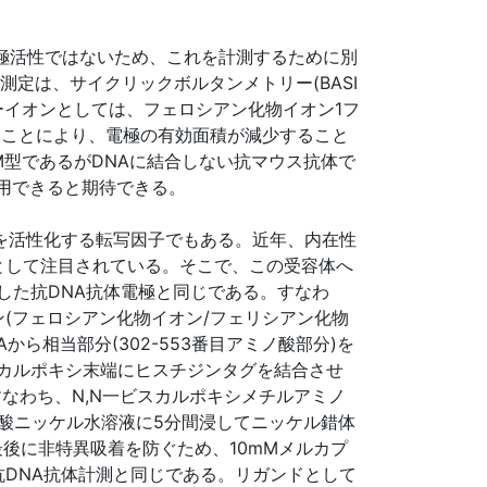
電極活性ではないため、これを計測するために別
。測定は、サイクリックボルタンメトリー(BASI
)、マーカーイオンとしては、フェロシアン化物イオン1フ
ることにより、電極の有効面積が減少すること
M型であるがDNAに結合しない抗マウス抗体で
用できると期待できる。
を活性化する転写因子でもある。近年、内在性
として注目されている。そこで、この受容体へ
した抗DNA抗体電極と同じである。すなわ
(フェロシアン化物イオン/フェリシアン化物
ら相当部分(302-553番目アミノ酸部分)を
精製は、カルポキシ末端にヒスチジンタグを結合させ
。すなわち、N,N一ビスカルポキシメチルアミノ
硫酸ニッケル水溶液に5分間浸してニッケル錯体
最後に非特異吸着を防ぐため、10mMメルカプ
DNA抗体計測と同じである。リガンドとして