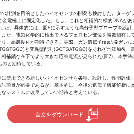
の計測を目的としたバイオセンサの開発も検討した。ターゲッ
て金電極上に固定化した。もし、これと相補的な標的DNAがあ
した。具体的には、図6に示すような高分子型プローブを設計、
、また、電気化学的に検出できるフェロセン部位を複数個有し
り、高感度化が期待できる。実際、ガン遺伝子rasの発ガンにか
CTGGTGGC)と変異型配列(GCTGATGGC)をそれぞれ添
相補鎖存在下でより大きな応答電流が見られた(図7)。本手
ものと期待している。
測に使用できる新しいバイオセンサを各種、設計し、性能評価
検討項目が必要であるが、基本的に、今後の遺伝子機能解析に
的なシステムに改良していい期待と考えている。
全文をダウンロード