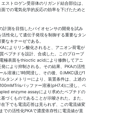
)。エストロゲン受容体のリガンド結合部位は、
表面での電気化学的反応の効率を下げたためと
)の計測を目指したバイオセンサの開発を試み
を活性化して遺伝子発現を制御する重要なタン
重要なキナーゼである。
PKAによりリン酸化されると、アニオン荷電が
基質ペプチドを設計、合成した。このプローブ
をthioctic acidにより修飾してアニ
発により抑制される。その結果、PKAの活性
ール溶液に1時間浸し、その後、0.lMKCI及び1
リックボルタンメトリーにより、装置条件は、上述の
む100mMTrisバッファー溶液(pH7.4)に浸し、ペ
 enzyme assayにより求めたペプチドの
に基づくものであることが示唆された。また、
存在下でも電流応答は見られず、この電流値変
tまでの活性化PKAで濃度依存性に電流値が直