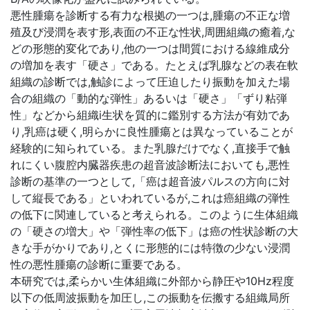
悪性腫瘍を診断する有力な根拠の一つは,腫瘍の不正な増
殖及び浸潤を表す形,表面の不正な性状,周囲組織の癒着,な
どの形態的変化であり,他の一つは間質における線維成分
の増加を表す「硬さ」である。たとえば乳腺などの表在軟
組織の診断では,触診によって圧迫したり振動を加えた場
合の組織の「動的な弾性」あるいは「硬さ」「ずり粘弾
性」などから組織i生状を質的に鑑別する方法が有効であ
り,乳癌は硬く,明らかに良性腫瘍とは異なっていることが
経験的に知られている。また乳腺だけでなく,直接手で触
れにくい腹腔内臓器疾患の超音波診断法においても,悪性
診断の基準の一つとして,「癌は超音波パルスの方向に対
して縦長である」といわれているが,これは癌組織の弾性
の低下に関連していると考えられる。このように生体組織
の「硬さの増大」や「弾性率の低下」は癌の性状診断の大
きな手がかりであり,とくに形態的には特徴の少ない浸潤
性の悪性腫瘍の診断に重要である。
本研究では,柔らかい生体組織に外部から静圧や10Hz程度
以下の低周波振動を加圧し,この振動を伝搬する組織局所