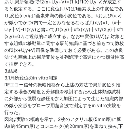
あり,局所領域rでf2(x+U,y+V)={1-k}f1(X-U,y-v)が成立す
ると仮定する。ここに変位(U,V)は1画素以上の中変位であ
り,変位(u,v)は1画素未満の微小変位である。kおよび(u,v)
が微小でかつr内で一定とみなせるならば,f,(x,y)=f、(x十
U,y十V)-f1(x,y)と書いて,ft(x,y)十ufx(x,y)十vfy(X,y)十kf1
(x,y)=0カご近似的に成立する。なお中変位(U,V)は,対象と
する組織の移動量に関する事前知識に基づき前もつて数枚
のf2(x+U,y+V)画像を準備しておく必要がある。この改良
法でも画像上の局所変位を並列処理で高速にかつ頑健性高
く推定できる。
3.結果
3.1局所変位のin vitro測定
RFエコー信号の振幅推移から上述の方法で局所変位を推
定する場合の精度と分解能を検討するため,生体類似試料
に外部から微弱な静圧を加z,加圧によって生じた組織内部
の微小変形をプローブ用超音波で測定するin vitro実験を
行った。
図3は実験の概略を示す。2枚のアクリル板(5mm厚)に豚
肉(約45mm厚)とコンニャク(約20mm厚)を重ねて挟み,下