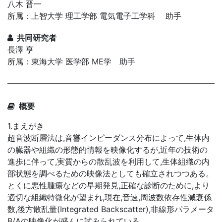
八木 晋一
所属：上智大学 理工学部 電気電子工学科 助手
共同研究者
長澤 亨
所属：東海大学 医学部 ME学 助手
概要
1.まえがき
超音波断層法は,音響インピーダンス分布によって,生体内
の臓器や組織の形態的情報を映像化するが,近年の技術の
進歩に伴って,実質からの散乱波を利用して,生体組織の内
部状態を調べるための映像法としても確立されつつある。
とくに悪性腫瘍などの早期発見,正確な診断のために,より
適切な組織特微化が望まれ,現在,音速,周波数依存性減衰係
数,後方散乱量(Integrated Backscatter),非線形パラメータ
B/Aの映像化が盛んに試みられている。