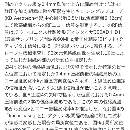
側のアクリル板を0.4mm単位で上方に締め付けて試料に
静圧を加え,組織に微小変形を生じさせ,シングルプローブ
(KB-Aerotech社製,中心周波数3.5MHz,焦点距離5-12cm)
にて軟部組織からのRFエコー信号を測定する。このRF信
号は,テクトロニクス社製波形ディジタイザ390AD-HD1
(最高サンプリング周波数60MHz,量子化精度10ビット)で
ディジタル信号に変換・記憶後,パソコンに転送する。プ
ローブを機械走査して2次元包絡線画像を生成し,加圧によ
って生じた組織内部の局所変位を推定した。
図4は,試料の包絡線画像,および矢印で指示した特定のビー
ム位置において推定した0.4mm圧縮前後の組織局所のエ
コー強度変化率kと垂直方向変位vを示す。太線は変位推定
の信頼度が高いことを,細線は信頼度が低いことを意味し
ている。図5は,図4の矢印で指示した位置における0.4mm
圧縮前後の2本の包絡線波形である。この2本の包絡線波
形から変位vとエコー振幅変化率kを推定した。なお図4の
「linear case」とは,アクリル板間隔の短縮に対して試料
が線形に変形した場合の局所変位である。図6は局所変位
(u,v)の2次元ベクトル表示であり,推定の信頼度に応じて異