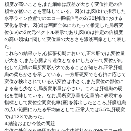
頼度が高いことを,また細線は誤差が大きく変位推定の信
頼性が低いことを意味している。図(c)は,図(b)で指示した
水平ライン位置でのエコー振幅信号の2/30秒間における
変化を示す。図(d)は画面全体にわたって推定した局所変
位(u,v)の2次元ベクトル表示であり,図(e)は推定の信頼度
の高い領域に関して変位量の大きさを濃淡画像として表し
た。
これらの結果から,心拡張初期において,正常肝では,変位量
が大きく,また心臓より遠位となるにしたがって変位が鈍
化して組織の局所変形が大であることが知られ,正常肝組
織の柔らかさを示している。一方肝硬変でも心拍に応じて
変位が検出されているが,変位は小さく,また変位の部位に
よる差も少なく,局所変形量は小さい。これは肝組織の硬
化を意味している。なお,局所変形量を定量的に表現する
指標として変位空間変化率(歪)を算出したところ,肝臓組織
の広い範囲にわたる平均値として,正常人では5.5%,肝硬変
では1.2%であった。
4.結論および今後の問題
生体の外部から静圧を加えた生体試料からのRFエコー信