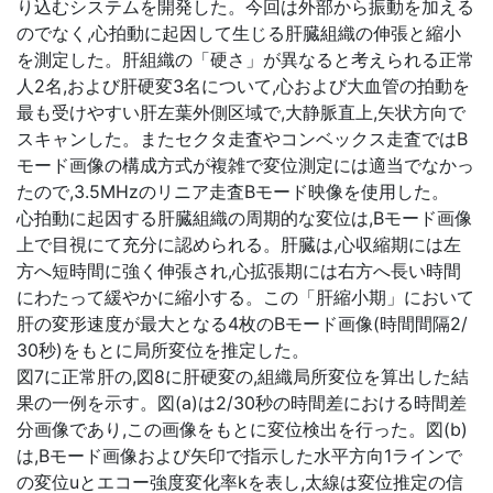
り込むシステムを開発した。今回は外部から振動を加える
のでなく,心拍動に起因して生じる肝臓組織の伸張と縮小
を測定した。肝組織の「硬さ」が異なると考えられる正常
人2名,および肝硬変3名について,心および大血管の拍動を
最も受けやすい肝左葉外側区域で,大静脈直上,矢状方向で
スキャンした。またセクタ走査やコンベックス走査ではB
モード画像の構成方式が複雑で変位測定には適当でなかっ
たので,3.5MHzのリニア走査Bモード映像を使用した。
心拍動に起因する肝臓組織の周期的な変位は,Bモード画像
上で目視にて充分に認められる。肝臓は,心収縮期には左
方へ短時間に強く伸張され,心拡張期には右方へ長い時間
にわたって緩やかに縮小する。この「肝縮小期」において
肝の変形速度が最大となる4枚のBモード画像(時間間隔2/
30秒)をもとに局所変位を推定した。
図7に正常肝の,図8に肝硬変の,組織局所変位を算出した結
果の一例を示す。図(a)は2/30秒の時間差における時間差
分画像であり,この画像をもとに変位検出を行った。図(b)
は,Bモード画像および矢印で指示した水平方向1ラインで
の変位uとエコー強度変化率kを表し,太線は変位推定の信