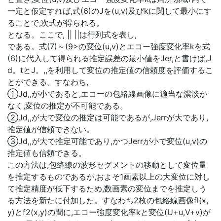
一定と仮定すれば,式(6)のJを(u,v)及びkに関して最小にす
ることで,次式が得られる。
となる。ここで, || ||は行列式を表し,
である。式(7)～(9>の変位(u,v)とエコー強度変化率kを式
(6)に代入して得られる推定誤差の最小値をJer,と書けば,J
d。tとJ。,,を利用して変位の推定値の信頼度を評価するこ
とができる。すなわち,
①Jd,,が小であると,エコーの包絡線画像に適当な濃淡が
なく,変位の推定が不可能である。
②Jd,,が大で変位の推定は可能であるが,Jerrが大であり,
推定値が信頼できない。
③Jd,,が大で推定可能であり,かつJerrが小で変位(u,v)の
推定値も信頼できる。
この方法は,包絡線の波形セグメントの移動として変位量
を推定するものであるが,およそ1画素以上の大変位に対し
て推定精度が低下するため,数画素の変位までを推定しう
る方法を新たに付加した。すなわち2枚の包絡線画像fl(x,
y)とf2(x,y)の間に,エコー強度変化率kと変位(U+u,V+v)が