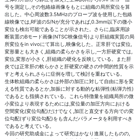
号を測定し,その包絡線画像をもとに組織の局所変位を算
出した。中心周波数3.5MHzのプローブ波を使用した包絡
線映像では,RF波のS/Nが充分であれば,0.3mm以下の微小
変位も検出可能であることが示された。さらに,臨床用診
断装置のBモード画像(NTSC映像信号)より肝組織実質の局
所変位をin vivoにて算出し,映像化した。正常肝では変位,
変形量とも大きく,組織の柔らかさを示し,一方肝硬変では,
変位,変形が小さく,肝組織の硬化を反映している。また肝
炎では正常肝の軟らかさと肝硬変の硬さの中間的性質を示
すと考えられ,さらに症例を増して検討を重ねている。
生体軟組織の柔らかさは外部の加圧に対して自由に形を変
える性質であるとか,加振に対する動的な粘弾性(粘弾力性)
であるとも指摘されている。これら特徴量を組織局所の微
小変位より表現するためには,変位量の加圧方向における
空間変化(変位勾配)だけでなく,加圧と直交する方向での変
位勾配(ずり変位勾配)をも含んだパラメータを利用すべき
であると考えている。
今回の研究助成金によって研究はかなり進展したものの,