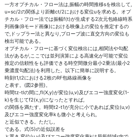
一方オプチカル・フロー法は,振幅の時間推移sを検出して,
u=sc/2の関係より距離ct/2における変位uを求める。オプ
チカル・フロー法では振幅f(t)が生成する2次元包絡線時系
列画像(Bモード画像)における映像上の変位を推定するの
で,ドップラー法と異なり,プローブ波に直交方向の変位も
検出可能である。
オプチカル・フローに基づく変位検出には,相関法や勾配
法があるが,ここでは並列演算による高速化が可能で変位
推定の信頼性をも評価できる時空間微分最小2乗法(最小2
乗濃度勾配法)を利用した。以下に簡単に説明する。
時刻t1,t2における2枚のRF包絡線画像を
と表す。(図2参照)。
時間tz-tlの間に,fl(X,y)が変位(u,v)及びエコー強度変化(1-
k)を生じてf2(x,y)になったとすれば,
の関係を満たす。時間t2-t1が充分に小であれば,変位(u,v)
及びエコー強度変化率kも微小と考えられ,
と近似できる。ただし,
である。式(5)の近似誤差を
と置き,変位(u,v)及びエコー強度変化率kは局所領域r内で