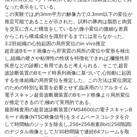
なった表示をしている。
この実験では,約3mm平方の解像力で,0.3mm以下の変位が
推定可能であることが示された。試料の豚肉は脂肪と肉質
を交互に含んだ構造をしているが,微小変位の微細な差異
からこれら構成成分を識別するまでには至らなかった。
3.2肝組織の心拍起因の局所変位のin vivo推定
超音波Bモード画像から肝実質の局所の変位や変形を検出
し,組織の硬さや粘弾性の性状を特徴化できれば,禰慢性肝
疾患などの診断に有用であると考えられる。そこで,超音
波診断装置のBモード時系列画像に基づいて,心拍動に起因
する生体組織の局所変位を推定した。この方法は変位測定
のための特別な装置を必要とせず,臨床用のリアルタイム
電子スキャン超音波断層装置のBモード映像より局所変位
が推定できるので,極めて実用的である。
腹部検査用の超音波診断装置(YMS4600)の電子スキャンB
モード画像(NTSC映像信号)をタイムベースコレクタを介
して時間軸のジッタを除去し,256*256画素8bit(256階調)
のデジタル画像として,1/30秒間隔で連続64フレームを取