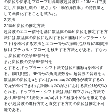
の変位や変形をプローブ用高周波超音波(2～10MHz)で測
定し,生体軟組織の「硬さ」や「動的弾性率」の特性量と
して画像化することを試みた。
2.方法
2.1局所変位の推定方法
超音波のエコー信号を基に散乱体の局所変位を推定する方
法には,散乱体の変位に起因する位相偏移(ドップラー・シ
フト)を検出する方法とエコー信号の振幅(包絡線)の時間推
移(オプチカル・フロー)を検出する方法とがある。すなわ
ち,変位前の受診RF信号を
また変位後の受診RF信号を
とすると,ドップラー・シフト法では位相偏移qを検出す
る。(図1参照)。RF信号の角周波数をω,超音波の音速をc,
散乱体の変位をuとすれば,u=qcω/2の関係が成立するの
で,qが検出できれば,距離ct/2の深さにおける変位Uが求め
られる。ドップラー・シフト法は,既に確立された方法で
あり,RF信号の1波長(=cπ/ω)以下の極微小変位を推定でき
るが,超音波の進行方向と直交する方向の変位は推定不可
能である。