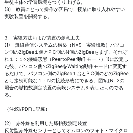
生徒主体の学習環境をつくり上げる。
(3) 教員にとって操作が容易で、授業に取り入れやすい
実験装置を開発する。
3. 実験方法および装置の創意工夫
(1) 無線通信システムの構築（N=9：実験班数）パソコ
ン側のZigBee１個とPIC側のN個のZigBeeをまず、それぞ
れ１：１の接続形態（PeertoPeer動作モード）1)に設定し
た後、パソコン側のZigBeeをWaiting動作モードに変更す
るだけで、パソコン側のZigBee１台とPIC側のどのZigBee
とも接続可能な１：Nの接続形態にできる。図1はN=2の
場合の脈拍数測定装置の実験システムを表したものであ
る。
（注:図/PDFに記載）
(2) 赤外線を利用した脈拍数測定装置
反射型赤外線センサーとしてオムロンのフォト・マイクロ