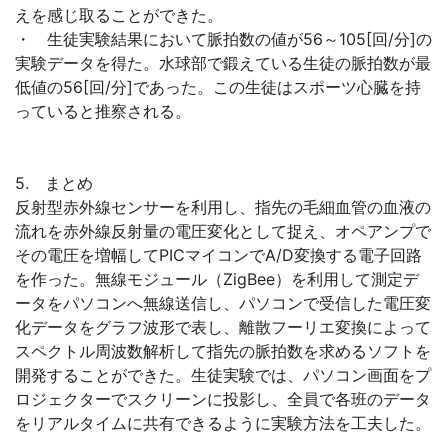
えを感じ取ることができた。
・ 生徒実験結果において脈拍数の値が56～105[回/分]の
実験データを得た。水球部で鍛えている生徒の脈拍数が最
低値の56[回/分]であった。この生徒はスポーツ心臓を持
っていると推察される。
5. まとめ
反射型赤外線センサーを利用し、指先の毛細血管の血液の
流れを赤外線反射量の電圧変化として捉え、オペアンプで
その電圧を増幅してPICマイコンでA/D変換する電子回路
を作った。無線モジュール（ZigBee）を利用して測定デ
ータをパソコンへ無線送信し、パソコンで受信した電圧変
化データをグラフ波形で表し、離散フーリエ変換によって
スペクトル周波数解析して指先の脈拍数を求めるソフトを
開発することができた。生徒実験では、パソコン画面をプ
ロジェクターでスクリーンに投影し、全員で各班のデータ
をリアルタイムに共有できるように実験方法を工夫した。