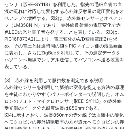
センサ（形EE-SY113）を利用した。指先の毛細血管の血
液の流れに対応して変化する赤外線反射量の電圧変化をオ
ペアンプで増幅する。図2は、赤外線センサーとオペアン
プ（LM358N-N）であり、赤外線反射量の電圧変化で赤
色LEDの光と電子音を発することを表している。図3は、
PIC16F873A2)により、電圧変化のA/D変換電圧2)を求
め、その電圧と経過時間の値をPICマイコン側の液晶画面
に表示し、さらにZigBeeを利用して、その測定データを
パソコンへ無線でシリアル送信してパソコンへ送る装置を
表している。
(3) 赤外線を利用して脈拍数を測定できる説明
赤外線センサーを利用して脈拍の変化を捉える方法の原理
を生徒にわかりやすくパワーポインターで説明した。オム
ロンのフォト・マイクロセンサ（形EE-SY113）の赤外線
受光側のピーク分光感度波長は850nmである。
図4に示すとおり、波長850nmの赤外線では血液中の酸化
ヘモクロビンの赤外線吸収率の方が還元ヘモクロビンの赤
外線吸収率よりも大きい。その赤外線吸収率の違いを利用