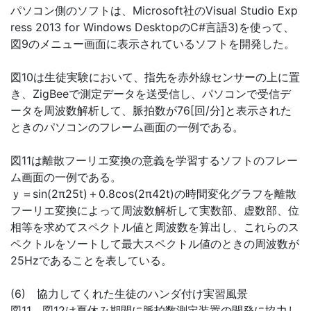
パソコン側のソフトは、Microsoft社のVisual Studio Exp
ress 2013 for Windows DesktopのC#言語3)を使って、
図9のメニュー画面に表示されているソフトを開発した。
図10は生徒実験において、指先を赤外線センサーの上に置
き、ZigBeeで測定データを送受信し、パソコンで受信デ
ータを周波数解析して、脈拍数が76[回/分]と表示された
ときのパソコンのフレーム画面の一例である。
図11は離散フーリエ変換の意義を学習するソフトのフレー
ム画面の一例である。
ｙ＝sin(2π25t)＋0.8cos(2π42t)の時間変化グラフを離散
フーリエ変換によって周波数解析して実数部、虚数部、位
相等を求めてスペクトル値と周波数を算出し、これらのス
ペクトルをソートして最大スペクトル値のときの周波数が
25Hzであることを表している。
(6) 協力してくれた生徒のハンダ付け実習風景
図11、図12は夏休み期間に脈拍数測定装置の開発に協力し