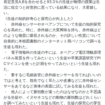
肯定意見A,Bを合わせると93.3％の生徒が物理の授業は生
活に役立つと好意的に思っている結果になり、大変嬉し
い。
《生徒の知的好奇心と探究心が向上した》
・ 赤外線センサーやオペアンプについて生徒の知的探究
心を高めた。特に、赤外線に大変興味を持ち、赤外線はど
のような物質に吸収されるのか、その詳しい性質について
自発的に本校図書館のインターネット用パソコンで調べる
生徒も現れた。
・ 電子情報科の生徒の中には、オペアンプ電圧増幅原理
パネル装置を作ってみたいという生徒や卒業課題研究でPI
Cマイコンを使った計測をやってみたいという生徒も現れ
た。
・ 要するに毛細血管に赤外線センサーを当てればいいの
ではと考えて、指先でなく耳たぶや皮膚などに赤外線セン
サーをあてるなど身体の表面に試してみる生徒も現れた。
・ 他人によって脈拍数が違ったのはなぜなのかと不思議
がる生徒や、イヌやネコなどの動物の脈拍数はどれくらい
か調べてみたいという生徒も現れて、生徒の探究心の芽生