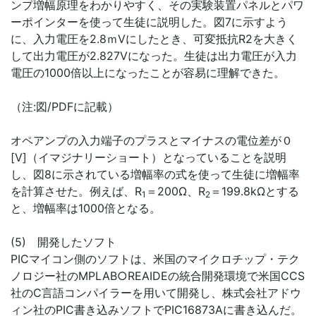
ンプ増幅原理をわかりやすく、その実験装置パネルとパワ
ーポインターを使って生徒に説明した。図7に示すよう
に、入力電圧を2.8ｍVにしたとき、可変抵抗R2を大きく
して出力電圧が2.827Vになった。生徒は出力電圧が入力
電圧の1000倍以上になったことが容易に理解できた。
（注:図/PDFに記載）
オペアンプの入力端子のプラスとマイナスの電位差が０
[V]（イマジナリーショート）となっていることを説明
し、図8に示されている増幅率の式を使って生徒に増幅率
を計算させた。例えば、R
＝200Ω、R
＝199.8kΩとする
1
2
と、増幅率は1000倍となる。
(5) 開発したソフト
PICマイコン側のソフトは、米国のマイクロチップ・テク
ノロジー社のMPLAB○REAIDEの統合開発環境で米国CCS
社のC言語コンパイラーを用いて開発し、株式会社アドウ
ィン社のPIC書き込みソフトでPIC16873Aに書き込んだ。