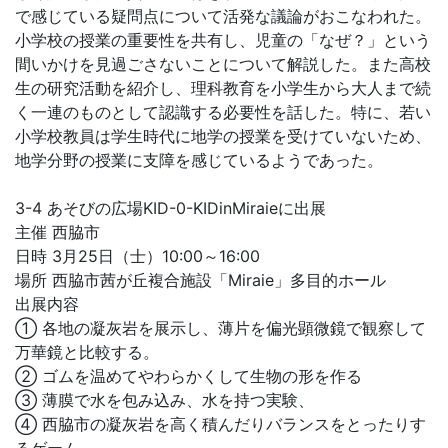
で感じている疑問点について活発な議論がおこなわれた。
小学校の授業の重要性を共有し、児童の「なぜ？」という
間いかけを見過ごさないことについて解説した。また高校
生の研究活動を紹介し、理科教育を小学生から大人まで続
く一連のものとして認識する必要性を話した。特に、若い
小学校教員は学生時代に地学の授業を受けていないため、
地学分野の授業に支障を感じているようであった。
3-4 あそびの広場KID-0-KIDinMiraieに出展
主催 西脇市
日時 3月25日（士）10:00～16:00
場所 西脇市茜が丘複合施設「Miraie」多目的ホール
出展内容
① 各地の凝灰岩を展示し、薄片を偏光顕微鏡で観察して
万華鏡と比較する。
② ゴムを温めてやわらかくして生物の形を作る
③ 薄膜で水を包み込み、水を持つ実験、
④ 西脇市の凝灰岩を高く積んだりバランスをとったりす