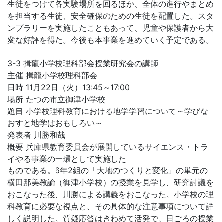
生徒をつけて各実験場所を回るほか、全体の進行やまとめ
を担当する生徒、安全確保のための生徒を配置した。スタ
ンプラリーを実施したこともあって、児童や保護者から大
変な好評を得た。今後も本事業を進めていく予定である。
3-3 揖龍小学校理科部会授業研究会の講師
主催 揖龍小学校理科部会
日時 11月22日（火）13:45～17:00
場所 たつの市立御津小学校
題目 小学校理科教育における地学学習について～学びな
おすと地学はおもしろい～
発表者 川勝和哉
概要 兵庫県教育委員会が展開しているサイエンス・トラ
イやる事業の一環として実施した
ものである。6年2組の「大地のつくりと変化」の単元の
横田那美教諭（御津小学校）の授業を見学し、研究討議を
おこなった後、川勝による講義をおこなった。小学校の理
科教育に必要な視点と、その具体的な注意事項について詳
しく説明した。質疑応答はきわめて活発で、日ごろの授業