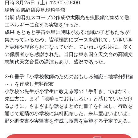
日時 3月25日（土）12:30～16:00
場所 西脇経緯度地球科学館
出展 内容虹スコープの作成や太陽光を虫眼鎖で集めて熱
エネルギーに変える実験を行った。
成果 もともと宇宙や星に興味がある地域の子どもたちが
集まっているため、皆積極的にブースを訪れて、いきいき
と実験や観察をおこなっていた。ていねいな対応に、多く
の保護者から感謝された。当日は東京国立天文台の高瀬文
志初代天文台長の講演もあり、盛況であった。
3-6 冊子「小学校教師のためのおもしろ知識～地学分野編
～」を作成し無料配布
小学校の先生が小学生に教える際の「手引き」ではなく、
先生方に、まず「地学っておもしろい」と感じていただけ
るように、さまざまな話をまとめた冊子を作成し、行政を
通じて近隣の小学校に無料配布した。来年度はいよいよ、
野外調査書や実験書を作成し授業を実施する予定である。