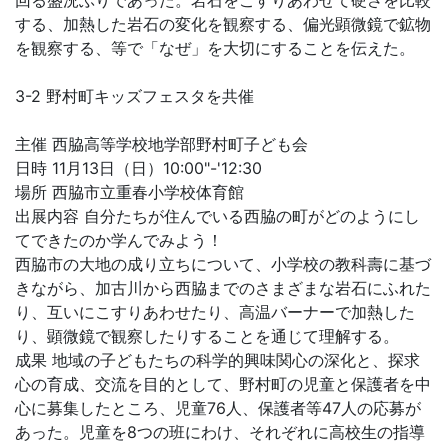
回る盛況ぶりであった。岩石をこすりあわせて硬さを比較
する、加熱した岩石の変化を観察する、偏光顕微鏡で鉱物
を観察する、等で「なぜ」を大切にすることを伝えた。
3-2 野村町キッズフェスタを共催
主催 西脇高等学校地学部野村町子ども会
日時 11月13日（日）10:00"-'12:30
場所 西脇市立重春小学校体育館
出展内容 自分たちが住んでいる西脇の町がどのようにし
てできたのか学んでみよう！
西脇市の大地の成り立ちについて、小学校の教科壽に基づ
きながら、加古川から西脇までのさまざまな岩石にふれた
り、互いにこすりあわせたり、高温バーナーで加熱した
り、顕微鏡で観察したりすることを通じて理解する。
成果 地域の子どもたちの科学的興味関心の深化と、探求
心の育成、交流を目的として、野村町の児童と保護者を中
心に募集したところ、児童76人、保護者等47人の応募が
あった。児童を8つの班にわけ、それぞれに高校生の指導