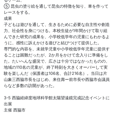
るゲーム、
⑤ 昆虫の塗り絵を通して昆虫の特徴を知り、車を作って
レースをする。
成果
子どもは遊びを通して、生きるために必要な自主性や創造
力、社会性を身につける。本校生徒が1年間かけて取り組
んできた研究の成果を、小学校低学年の児童にもわかるよ
うに、感性に訴えかける遊びと結びつけて提供した。
専門的な内容を、未就学児童や小学校低学年児童に提供す
ることは困難だったが、2か月をかけて念入りに準備をし
た。たいへんな盛況で、広さは十分ではなかったものの、
地域の110名の児童が、終了時刻を大きくオーバーして実
験を楽しんだ（保護者は106名、合計216名）。当日は片
山象三西脇市長をはじめ、来住壽ー前市長や西脇市会議員
らなど多数の訪開があった。
3-5 西脇経緯度地球科学館太陽望遠鏡完成記念イベントに
出展
主催 西脇市