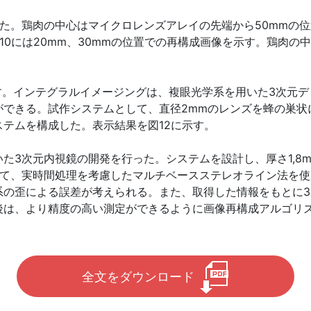
た。鶏肉の中心はマイクロレンズアレイの先端から50mmの位置
0には20mm、30mmの位置での再構成画像を示す。鶏肉の中心
す。インテグラルイメージングは、複眼光学系を用いた3次元
できる。試作システムとして、直径2mmのレンズを蜂の巣状に配
テムを構成した。表示結果を図12に示す。
3次元内視鏡の開発を行った。システムを設計し、厚さ1,8mm
て、実時間処理を考慮したマルチベースステレオライン法を使
系の歪による誤差が考えられる。また、取得した情報をもとに
後は、より精度の高い測定ができるように画像再構成アルゴリ
全文をダウンロード