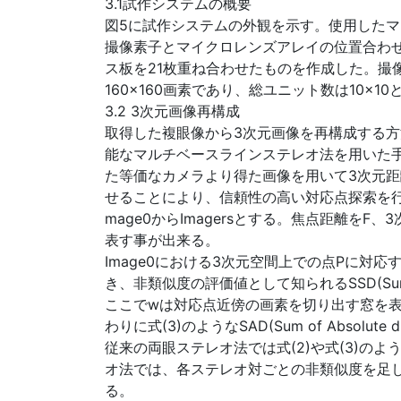
3.1試作システムの概要
図5に試作システムの外観を示す。使用したマイ
撮像素子とマイクロレンズアレイの位置合わせ
ス板を21枚重ね合わせたものを作成した。撮像素
160×160画素であり、総ユニット数は10×10
3.2 3次元画像再構成
取得した複眼像から3次元画像を再構成する
能なマルチベースラインステレオ法を用いた
た等価なカメラより得た画像を用いて3次元
せることにより、信頼性の高い対応点探索を行
mage0からImagersとする。焦点距離をF
表す事が出来る。
Image0における3次元空間上での点Pに対応する座
き、非類似度の評価値として知られるSSD(Sum o
ここでwは対応点近傍の画素を切り出す窓を表
わりに式(3)のようなSAD(Sum of Absolute
従来の両眼ステレオ法では式(2)や式(3)
オ法では、各ステレオ対ごとの非類似度を足し合わ
る。