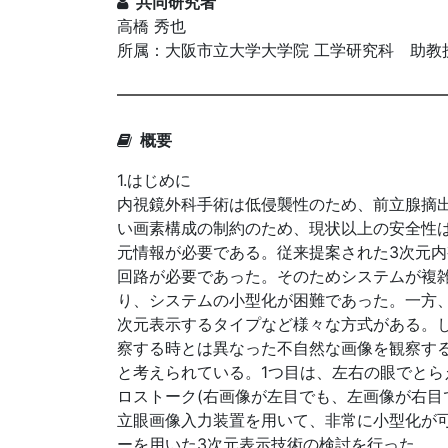
共同研究者
高橋 秀也
所属：大阪市立大学大学院 工学研究科 助教
概要
1.はじめに
内視鏡外科手術は低侵襲性のため、前立腺摘
い画素構成の制約のため、現状以上の安全性
元情報が必要である。従来提案された3次元内
回路が必要であった。そのためシステムが複
り、システムの小型化が困難であった。一方
次元表示するタイプなど様々な方式がある。
察する時とは異なった不自然な画像を観察す
と考えられている。1つ目は、左右の眼でとら
ロストーク(右画像が左目でも、左画像が右目
立眼画像入力装置を用いて、非常に小型化が
ーを用いた3次元表示技術の検討を行った。