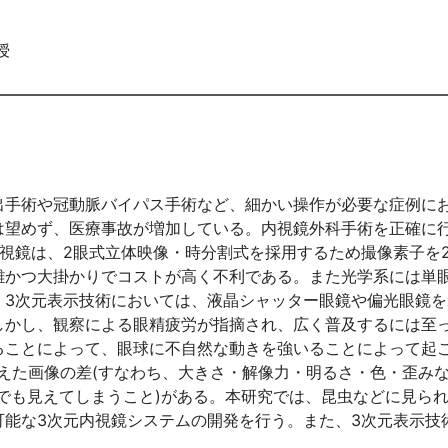
授
出手術や冠動脈バイパス手術など、細かい操作が必要な症例に
は望めず、医療事故が増加している。内視鏡外科手術を正確に
視鏡は、2眼式立体映像・時分割式を採用するため撮像素子を
雑かつ大掛かりでコストが高く不利である。また光学系には単
、3次元表示技術においては、液晶シャッター眼鏡や偏光眼鏡を
しかし、観察による眼精疲労が指摘され、広く普及するには至
ることによって、眼球に不自然な動きを強いることによって起
えた画像の差(すなわち、大きさ・解像力・明るさ・色・歪みな
でも見えてしまうこと)がある。本研究では、昆虫などに見ら
可能な3次元内視鏡システムの開発を行う。また、3次元表示技