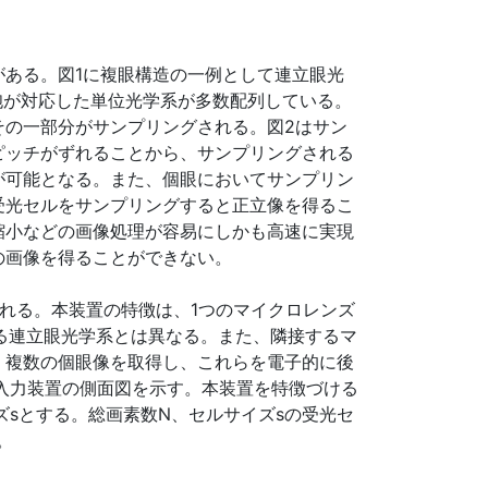
ある。図1に複眼構造の一例として連立眼光
胞が対応した単位光学系が多数配列している。
その一部分がサンプリングされる。図2はサン
ピッチがずれることから、サンプリングされる
が可能となる。また、個眼においてサンプリン
受光セルをサンプリングすると正立像を得るこ
縮小などの画像処理が容易にしかも高速に実現
の画像を得ることができない。
れる。本装置の特徴は、1つのマイクロレンズ
する連立眼光学系とは異なる。また、隣接するマ
、複数の個眼像を取得し、これらを電子的に後
入力装置の側面図を示す。本装置を特徴づける
ズsとする。総画素数N、セルサイズsの受光セ
。