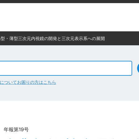
小型・薄型三次元内視鏡の開発と三次元表示系への展開
について
お困りの方はこちら
： 年報第19号