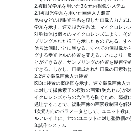
2.複眼光学系を用いた3次元内視鏡システム
2.1複眼光学系を用いた画像入力装置
昆虫などの複眼光学系を模した画像入力方式
学系を示す。連立眼光学系は、マイクロレンズ
対称物体は個々のマイクロレンズにより、そ
プリングされた様子を示したものである。す
信号は個眼ごとに異なる。すべての個眼像か
グする受光セルの位置を変えることにより、
とができるが、サンプリングの位置を幾何学
できる。しかし、再構成された画像の画素数
2.2連立撮像画像入力装置
図3に装置の概略図を示す。連立撮像画像入
に対して撮像素子の複数の画素(受光セル)が
イクロレンズからの光信号を防ぐため、隔壁
処理することで、複眼画像の画素数制限を解
1次元方向のパラメータとして、ユニット数μ
ルアレイ上に、1つのユニットに対し整数個
3.試作システム