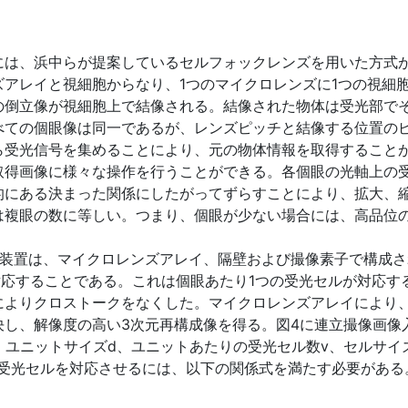
には、浜中らが提案しているセルフォックレンズを用いた方式が
アレイと視細胞からなり、1つのマイクロレンズに1つの視細
の倒立像が視細胞上で結像される。結像された物体は受光部で
べての個眼像は同一であるが、レンズピッチと結像する位置の
ら受光信号を集めることにより、元の物体情報を取得すること
取得画像に様々な操作を行うことができる。各個眼の光軸上の
的にある決まった関係にしたがってずらすことにより、拡大、
は複眼の数に等しい。つまり、個眼が少ない場合には、高品位
力装置は、マイクロレンズアレイ、隔壁および撮像素子で構成さ
対応することである。これは個眼あたり1つの受光セルが対応
によりクロストークをなくした。マイクロレンズアレイにより
決し、解像度の高い3次元再構成像を得る。図4に連立撮像画像
、ユニットサイズd、ユニットあたりの受光セル数v、セルサイ
の受光セルを対応させるには、以下の関係式を満たす必要がある