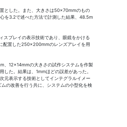
とした。また、大きさは50×70mmのもの
を3.2で述べた方法で計測した結果、48.5m
ディスプレイの表示技術であり、眼鏡をかける
置した250×200mmのレンズアレイを用
、12×14mmの大きさの試作システムを作製
用した。結果は、1mmほどの誤差があった。
3次元表示する技術としてインテグラルイメー
ズムの改善を行う共に、システムの小型化を検