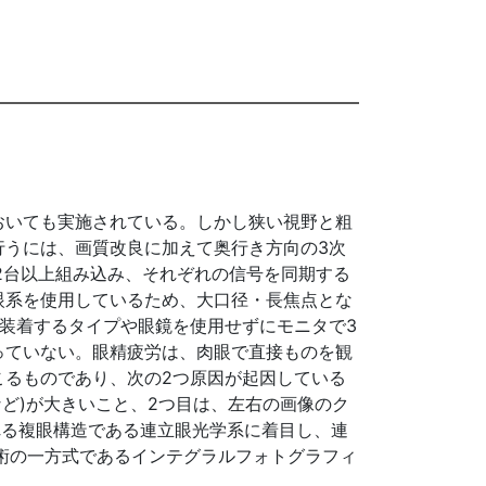
おいても実施されている。しかし狭い視野と粗
行うには、画質改良に加えて奥行き方向の3次
2台以上組み込み、それぞれの信号を同期する
眼系を使用しているため、大口径・長焦点とな
装着するタイプや眼鏡を使用せずにモニタで3
っていない。眼精疲労は、肉眼で直接ものを観
こるものであり、次の2つ原因が起因している
ど)が大きいこと、2つ目は、左右の画像のク
れる複眼構造である連立眼光学系に着目し、連
術の一方式であるインテグラルフォトグラフィ