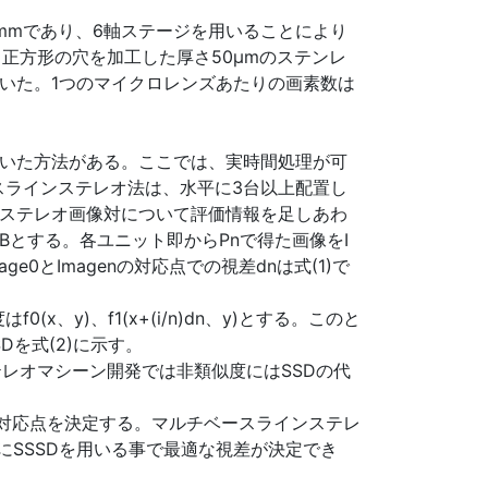
3mmであり、6軸ステージを用いることにより
正方形の穴を加工した厚さ50μmのステンレ
Dを用いた。1つのマイクロレンズあたりの画素数は
用いた方法がある。ここでは、実時間処理が可
スラインステレオ法は、水平に3台以上配置し
のステレオ画像対について評価情報を足しあわ
とする。各ユニット即からPnで得た画像をI
e0とImagenの対応点での視差dnは式(1)で
x、y)、f1(x+(i/n)dn、y)とする。このと
SDを式(2)に示す。
レオマシーン開発では非類似度にはSSDの代
し対応点を決定する。マルチベースラインステレ
尺度にSSSDを用いる事で最適な視差が決定でき