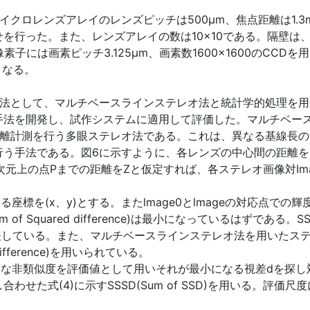
クロレンズアレイのレンズピッチは500μm、焦点距離は1.
を行った。また、レンズアレイの数は10×10である。隔壁は、
子には画素ピッチ3.125μm、画素数1600×1600のCC
となる。
方法として、マルチベースラインステレオ法と統計学的処理を
手法を開発し、試作システムに適用して評価した。マルチベー
距離計測を行う多眼ステレオ法である。これは、異なる基線長
う手法である。図6に示すように、各レンズの中心間の距離をB
、3次元上の点Pまでの距離をZと仮定すれば、各ステレオ画像対Imag
標を(x、y)とする。またlmage0とlmageの対応点での輝度はf0(
f Squared difference)は最小になっているはずである。S
している。また、マルチベースラインステレオ法を用いたステ
 difference)を用いられている。
のような非類似度を評価値として用いそれが最小になる視差dを探
せた式(4)に示すSSSD(Sum of SSD)を用いる。評価