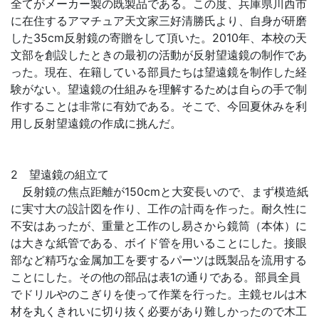
全てがメーカー製の既製品である。この度、兵庫県川西市
に在住するアマチュア天文家三好清勝氏より、自身が研磨
した35cm反射鏡の寄贈をして頂いた。2010年、本校の天
文部を創設したときの最初の活動が反射望遠鏡の制作であ
った。現在、在籍している部員たちは望遠鏡を制作した経
験がない。望遠鏡の仕組みを理解するためは自らの手で制
作することは非常に有効である。そこで、今回夏休みを利
用し反射望遠鏡の作成に挑んだ。
2 望遠鏡の組立て
反射鏡の焦点距離が150cmと大変長いので、まず模造紙
に実寸大の設計図を作り、工作の計両を作った。耐久性に
不安はあったが、重量と工作のし易さから鏡筒（本体）に
は大きな紙管である、ボイド管を用いることにした。接眼
部など精巧な金属加工を要するパーツは既製品を流用する
ことにした。その他の部品は表1の通りである。部員全員
でドリルやのこぎりを使って作業を行った。主鏡セルは木
材を丸くきれいに切り抜く必要があり難しかったので木工