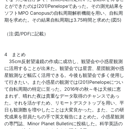
とができたのは(201)Penelopeであった。その測光結果を
ソフトMPO Canopusの自転周期解析機能を用い、自転周
期を求めた。その結果自転周期は3.75時間と求めた(図5)
（注:図/PDFに記載）
4 まとめ
35cm反射望遠鏡の作成に成功し、観望会や小惑星観測
に活用することが出来た。観望会では星雲、星団観測や惑
星観測など幅広く活用できる。今後も観望会で多く使用し
て行きたい。また小惑星の観測では(201)Penelopeについ
て自転周期の特定に至った。2016年の秋～冬は天候に恵
まれず、晴れた夜は貴重なデータ取得のチャンスであっ
た。それを活かすため、リモートデスクトップを用い、平
日も観測数を増やしたことは大変良かった。また、この研
究成果を部員たちの手で英文報告にまとめた。小惑星観測
の専門誌、Minor Planet Bulletinに投稿した。科学英語の