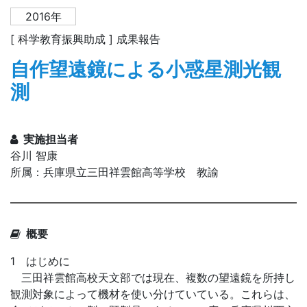
2016年
[ 科学教育振興助成 ] 成果報告
自作望遠鏡による小惑星測光観
測
実施担当者
谷川 智康
所属：兵庫県立三田祥雲館高等学校 教諭
概要
1 はじめに
三田祥雲館高校天文部では現在、複数の望遠鏡を所持し
観測対象によって機材を使い分けていている。これらは、