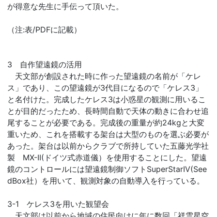
が得意な先生に手伝って頂いた。
（注:表/PDFに記載）
3 自作望遠鏡の活用
天文部が創設された時に作った望遠鏡の名前が「ケレ
ス」であり、この望遠鏡が3代目になるので「ケレス3」
と名付けた。完成したケレス3は小惑星の観測に用いるこ
とが目的だったため、長時間自動で天体の動きに合わせ追
尾することが必要である。完成後の重量が約24kgと大変
重いため、これを搭載する架台は大型のものを選ぶ必要が
あった。架台は以前からクラブで所持していた五藤光学社
製 MX-II(ドイツ式赤道儀）を使用することにした。望遠
鏡のコントロールには望遠鏡制御ソフトSuperStarIV(See
dBox社）を用いて、観測対象の自動導入を行っている。
3-1 ケレス3を用いた観望会
天文部は以前から地域の住民向けに年に数回「祥雲星空