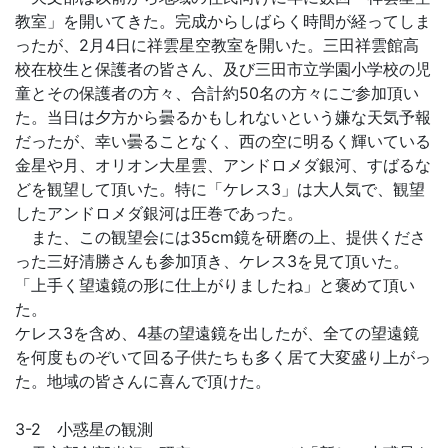
教室」を開いてきた。完成からしばらく時間が経ってしま
ったが、2月4日に祥雲星空教室を開いた。三田祥雲館高
校在校生と保護者の皆さん、及び三田市立学園小学校の児
童とその保護者の方々、合計約50名の方々にご参加頂い
た。当日は夕方から曇るかもしれないという嫌な天気予報
だったが、幸い曇ることなく、西の空に明るく輝いている
金星や月、オリオン大星雲、アンドロメダ銀河、すばるな
どを観望して頂いた。特に「ケレス3」は大人気で、観望
したアンドロメダ銀河は圧巻であった。
また、この観望会には35cm鏡を研磨の上、提供くださ
った三好清勝さんも参加頂き、ケレス3を見て頂いた。
「上手く望遠鏡の形に仕上がりましたね」と褒めて頂い
た。
ケレス3を含め、4基の望遠鏡を出したが、全ての望遠鏡
を何度ものぞいて回る子供たちも多く居て大変盛り上がっ
た。地域の皆さんに喜んで頂けた。
3-2 小惑星の観測