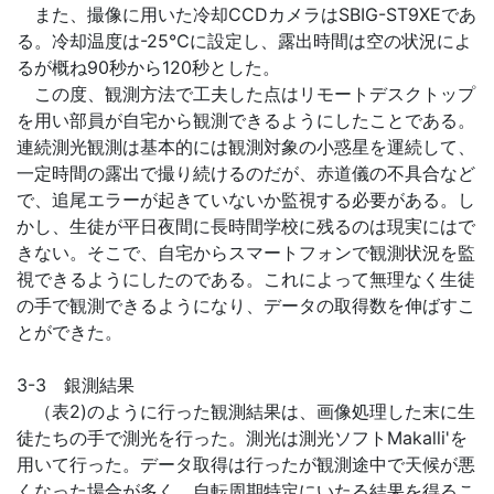
また、撮像に用いた冷却CCDカメラはSBIG-ST9XEであ
る。冷却温度は-25℃に設定し、露出時間は空の状況によ
るが概ね90秒から120秒とした。
この度、観測方法で工夫した点はリモートデスクトップ
を用い部員が自宅から観測できるようにしたことである。
連続測光観測は基本的には観測対象の小惑星を運続して、
一定時間の露出で撮り続けるのだが、赤道儀の不具合など
で、追尾エラーが起きていないか監視する必要がある。し
かし、生徒が平日夜間に長時間学校に残るのは現実にはで
きない。そこで、自宅からスマートフォンで観測状況を監
視できるようにしたのである。これによって無理なく生徒
の手で観測できるようになり、データの取得数を伸ばすこ
とができた。
3-3 銀測結果
（表2)のように行った観測結果は、画像処理した末に生
徒たちの手で測光を行った。測光は測光ソフトMakalli'を
用いて行った。データ取得は行ったが観測途中で天候が悪
くなった場合が多く、自転周期特定にいたる結果を得るこ