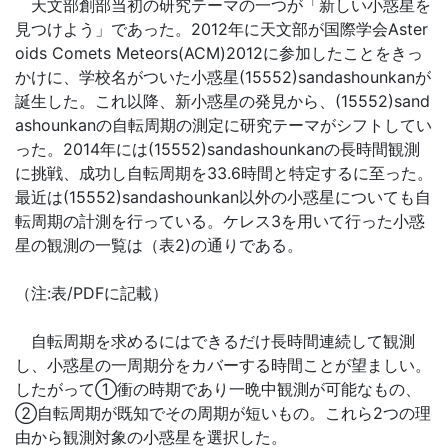
天文部創部当初の研究テーマの一つが「新しい小惑星を
見つけよう」であった。2012年に天文部が国際学会Aster
oids Comets Meteors(ACM)2012に参加したことをきっ
かけに、学校名がついた小惑星(15552)sandashounkanが
誕生した。これ以降、新小惑星の発見から、(15552)sand
ashounkanの自転周期の測定に研究テーマがシフトしてい
った。2014年には(15552)sandashounkanの長時間観測
に挑戦、成功し自転周期を33.6時間と特定するに至った。
最近は(15552)sandashounkan以外の小惑星についても自
転周期の計測を行っている。ケレス3を用いて行った小惑
星の観測の一覧は（表2)の通りである。
（注:表/PDFに記載）
自転周期を求めるにはできるだけ長時間連続して観測
し、小惑星の一周期分をカバーする時間ことが望ましい。
したがって①衝の時期であり一晩中観測が可能なもの、
②自転周期が既知でその周期が短いもの。これら2つの理
由から観測対象の小惑星を選択した。