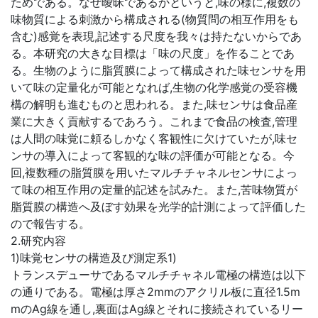
ためである。なぜ曖昧であるかというと,味の様に,複数の
味物質による刺激から構成される(物質問の相互作用をも
含む)感覚を表現,記述する尺度を我々は持たないからであ
る。本研究の大きな目標は「味の尺度」を作ることであ
る。生物のように脂質膜によって構成された味センサを用
いて味の定量化が可能となれば,生物の化学感覚の受容機
構の解明も進むものと思われる。また,味センサは食品産
業に大きく貢献するであろう。これまで食品の検査,管理
は人間の味覚に頼るしかなく客観性に欠けていたが,味セ
ンサの導入によって客観的な味の評価が可能となる。今
回,複数種の脂質膜を用いたマルチチャネルセンサによっ
て味の相互作用の定量的記述を試みた。また,苦味物質が
脂質膜の構造へ及ぼす効果を光学的計測によって評価した
ので報告する。
2.研究内容
1)味覚センサの構造及び測定系1)
トランスデューサであるマルチチャネル電極の構造は以下
の通りである。電極は厚さ2mmのアクリル板に直径1.5m
mのAg線を通し,裏面はAg線とそれに接続されているリー