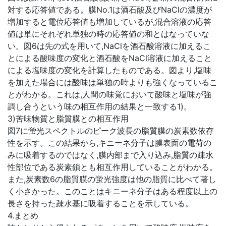
対する応答値である。膜No.1は酒石酸及びNaClの濃度が
増加すると電位応答値も増加しているが,混合溶液の応答
値は単にそれぞれ単独の時の応答値の和とはなっていな
い。図6は先の式を用いて,NaClを酒石酸溶液に加えるこ
とによる酸味度の変化と酒石酸をNaCl溶液に加えること
による塩味度の変化を計算したものである。図より,塩味
を加えた場合には酸味は単独の時よりも強くなっているこ
とがわかる。これは,人間の味覚において酸味と塩味が強
調し合うという味の相互作用の結果と一致する1)。
3)苦味物質と脂質膜との相互作用
図7に蛍光スペクトルのピーク波長の脂質膜の炭素数依存
性を示す。この結果から,キニーネ分子は膜表面の電荷の
みに吸着するのではなく,膜内部まで入り込み,脂質の疎水
性部位である炭素鎖とも相互作用していることがわかる。
また,炭素数6の脂質膜の蛍光強度は他の脂質に比べて著し
く小さかった。このことはキニーネ分子はある程度以上の
長さを持った疎水基に吸着することを示している。
4.まとめ