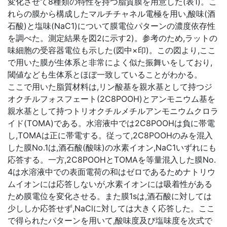
変化させて8種類の特性を持つ脂質膜を用意した(表1)。こ
れらの膜から構成したマルチチャネル電極を用い,酸味(酒
石酸)と塩味(NaC1)について膜電位パターンの濃度依存性
を調べた。測定結果を図2に示す2)。参考のため,ラットの
味細胞の受容器電位も示した(図中×印)。この図より,ここ
で用いた膜が生体系と非常によく似た振舞いをしており,
閾値なども生体系とほぼ一致していることがわかる。
ここで用いた脂質材料は,リン酸基を親水基として持つジ
オクチルフォスフェート(2C8POOH)とアンモニウム基を
親水基として持つトリオクチルメチルアンモニウムクロラ
イド(TOMA)である。水溶液中では2C8POOHは負に帯電
し,TOMAは正に帯電する。従って,2C8POOHのみを混入
した膜No.1は,酒石酸(酸味)の水素イオン,NaC1いずれにも
応答する。一方,2C8POOHとTOMAを等量混入した膜No.
4は水溶液中での表面電荷の和はゼロであるためナトリウ
ムイオンには応答しないが,水素イオンには吸着性がある
ため膜電位を変化させる。また膜1sは,酒石酸に対しては
少ししか応答せず,NaClに対しては大きく応答した。ここ
で得られたパターンを用いて,酸味度及び塩味度を次式で