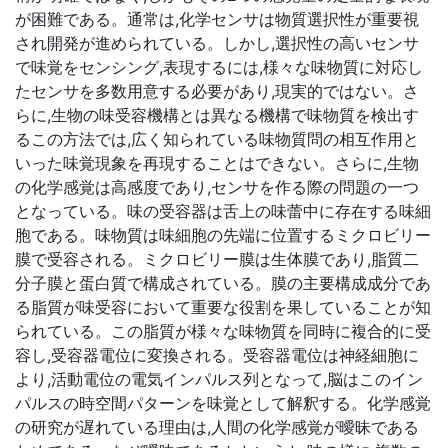
が困難である。通常は,化学センサは物質選択性が重要視
され開発が進められている。しかし,選択性の高いセンサ
で味覚をセンシング,表現するには,様々な味物質に対応し
たセンサを多数用意する必要があり,現実的ではない。さ
らに,生物の味受容機構とは異なる機構で味物質を検出す
るこの方法では,広く知られている味物質問の相互作用と
いった味覚現象を再現することはできない。さらに,生物
の化学感覚は高感度であり,センサを作る際の問題の一つ
となっている。味の受容器は舌上の味蕾中に存在する味細
胞である。味物質は味細胞の先端に位置するミクロビリー
膜で受容される。ミクロビリー膜は生体膜であり,脂質二
分子膜と蛋白質で構成されている。膜の主要構成成分であ
る脂質が味受容において重要な役割を果していることが知
られている。この脂質が様々な味物質を同時に複合的に受
容し,受容器電位に変換される。受容器電位は神経細胞に
より,活動電位の電気インパルス列となって,脳はこのイン
パルスの時空間パターンを味覚として解釈する。化学感覚
の研究が遅れている理由は,人間の化学感覚が曖昧である