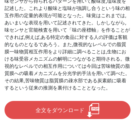
味センサから得られるパターンを用いて酸味度,塩味度を
記述した。これより酸味と塩味が強調し合うという味の相
互作用の定量的表現が可能となった。味覚はこれまでは,
あいまいな表現を用いて記述されてきた。しかしながら,
味センサと官能検査を用いて「味の座標軸」を作ることが
できれば,例えば,ある特定の食品に対する人の評価は客観
的なものとなるであろう。また,微視的なレベルでの脂質
膜一味物質相互作用をより詳細に調べることは,生物にお
ける味受容メカニズムの解明につながると期待される。微
視的なレベルでの相互作用については今回は苦味物質の脂
質膜への吸着メカニズムを分光学的手法を用いて調べた。
その結果,苦味物質は脂質膜の疎水部である炭素鎖に吸着
するという従来の推測を裏付けることとなった。
全文をダウンロード