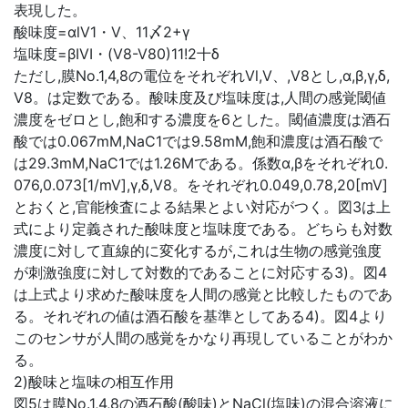
表現した。
酸味度=αlV1・V、11〆2+γ
塩味度=βIVI・(V8-V80)11!2十δ
ただし,膜No.1,4,8の電位をそれぞれVl,V、,V8とし,α,β,γ,δ,
V8。は定数である。酸味度及び塩味度は,人間の感覚閾値
濃度をゼロとし,飽和する濃度を6とした。閾値濃度は酒石
酸では0.067mM,NaC1では9.58mM,飽和濃度は酒石酸で
は29.3mM,NaC1では1.26Mである。係数α,βをそれぞれ0.
076,0.073[1/mV],γ,δ,V8。をそれぞれ0.049,0.78,20[mV]
とおくと,官能検査による結果とよい対応がつく。図3は上
式により定義された酸味度と塩味度である。どちらも対数
濃度に対して直線的に変化するが,これは生物の感覚強度
が刺激強度に対して対数的であることに対応する3)。図4
は上式より求めた酸味度を人間の感覚と比較したものであ
る。それぞれの値は酒石酸を基準としてある4)。図4より
このセンサが人間の感覚をかなり再現していることがわか
る。
2)酸味と塩味の相互作用
図5は膜No.1,4,8の酒石酸(酸味)とNaCl(塩味)の混合溶液に