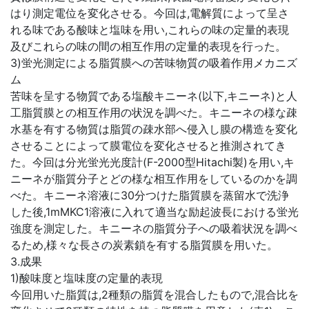
はり測定電位を変化させる。今回は,電解質によって呈さ
れる味である酸味と塩味を用い,これらの味の定量的表現
及びこれらの味の間の相互作用の定量的表現を行った。
3)蛍光測定による脂質膜への苦味物質の吸着作用メカニズ
ム
苦味を呈する物質である塩酸キニーネ(以下,キニーネ)と人
工脂質膜との相互作用の状況を調べた。キニーネの様な疎
水基を有する物質は脂質の疎水部へ侵入し膜の構造を変化
させることによって膜電位を変化させると推測されてき
た。今回は分光蛍光光度計(F-2000型Hitachi製)を用い,キ
ニーネが脂質分子とどの様な相互作用をしているのかを調
べた。キニーネ溶液に30分つけた脂質膜を蒸留水で洗浄
した後,1mMKC1溶液に入れて適当な励起波長における蛍光
強度を測定した。キニーネの脂質分子への吸着状況を調べ
るため,様々な長さの炭素鎖を有する脂質膜を用いた。
3.成果
1)酸味度と塩味度の定量的表現
今回用いた脂質は,2種類の脂質を混合したもので,混合比を