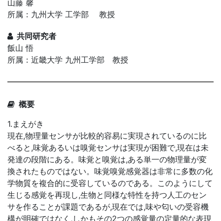
山藤 馨
所属：九州大学 工学部 教授
共同研究者
飯山 悟
所属：近畿大学 九州工学部 教授
概要
1.まえがき
現在,物理量センサが比較的容易に実現されているのに比
べると,味覚あるいは嗅覚センサは実現が困難で,現在は未
発達の段階にある。味覚と嗅覚は,ある単一の物理量が変
換されたものではない。味覚嗅覚感覚器は非常に多数の化
学物質を複合的に受容しているのである。このようにして
生じる感覚を再現し,生物と同様な特性を持つ人工のセン
サを作ることが課題であるが,現在では,味や匂いの受容機
構が明確ではなく,しかもその2つの感覚量の定量的な表現