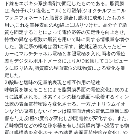
ド線をエポキシ系接着剤で固定したものである。脂質膜
は,高分子(ポリ塩化ビニル)と可塑剤(ジオクチルフェニル
フォスフォネート)と脂質を混合し膜状に成形したものを
用い,これを電極表面のAg線上に貼りつけた。高分子で脂
質を固定することによって電位応答の安定性を向上させ,
特性の異なる複数の脂質を用いて味に関する情報量を増や
した。測定系の概略は図1に示す。被測定液の入ったビー
カーにマルチチャネル電極と参照電極を入れ,両者の電位
差をデジタルボルトメータによりA/D変換してコンピュー
タに取り込み,脂質膜の界面電位の味物質による変化を測
定した。
2)酸味と塩味の定量的表現と相互作用の記述
味物質を加えることによる脂質膜界面の電位変化は次のよ
うに説明される。水素イオンの様な膜面へ吸着するイオン
は膜の表面電荷密度を変化させる。一方,ナトリウムイオ
ンなどの吸着しないイオンは膜表面近傍の電気二重層に影
響を与え,分極の度合が変化し,測定電位が変化する。また,
苦味物質などの様な疎水基を有し脂質膜内部へ浸透する物
質は膜構造を変化させ,その結果,表面電荷密度が変化し,や