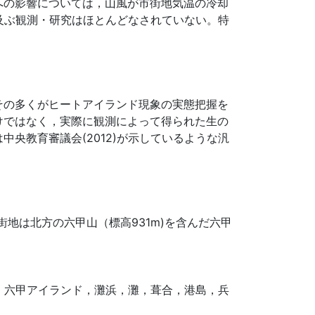
への影響については，山風が市街地気温の冷却
及ぶ観測・研究はほとんどなされていない。特
その多くがヒートアイランド現象の実態把握を
けではなく，実際に観測によって得られた生の
央教育審議会(2012)が示しているような汎
街地は北方の六甲山（標高931m)を含んだ六甲
，六甲アイランド，灘浜，灘，葺合，港島，兵