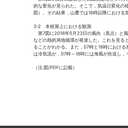
的な変化が見られた。そこで，気温日変化の
図）。その結果，山麓では16時以降におけ
3-2 本校屋上における観測
第7図に2016年5月23日の風向（黒点）
などの熱的局地循環が発達した。これを見ると
ることがわかる。また，07時と18時におけ
は冷気流が，07時～18時には海風が吹送し，
（注:図/PDFに記載）