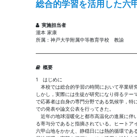
総合的学習を活用した六
実施担当者
瀧本 家康
所属：神戸大学附属中等教育学校 教諭
概要
1 はじめに
本校では総合的学習の時間において卒業研究
しかし，実際には生徒が研究になり得るテー
で応募者は自身の専門分野である気候学，特
での発表や論文公表を行ってきた。
近年の地球湿暖化と都市高温化の進展に伴い，
る寄与分であると指摘されている。ヒートア
六甲山地をかかえ、静穏日には熱的循環であ