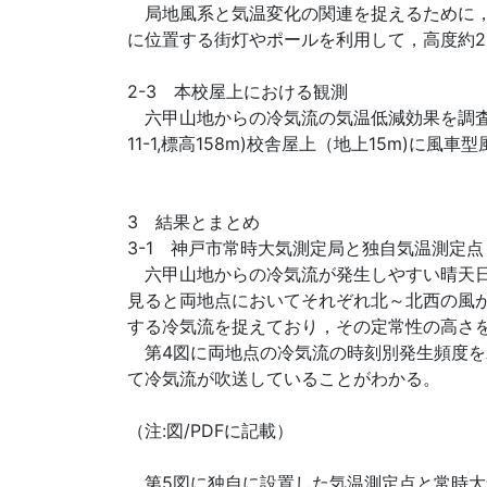
局地風系と気温変化の関連を捉えるために，
に位置する街灯やポールを利用して，高度約2
2-3 本校屋上における観測
六甲山地からの冷気流の気温低減効果を調査す
11-1,標高158m)校舎屋上（地上15m)に
3 結果とまとめ
3-1 神戸市常時大気測定局と独自気温測定点
六甲山地からの冷気流が発生しやすい晴天日夜
見ると両地点においてそれぞれ北～北西の風
する冷気流を捉えており，その定常性の高さ
第4図に両地点の冷気流の時刻別発生頻度を示
て冷気流が吹送していることがわかる。
（注:図/PDFに記載）
第5図に独自に設置した気温測定点と常時大