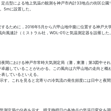
定点型による地上気温の観測を神戸市内計33地点の街区公園
。5mに設置した。
るために，2016年5月から六甲山地中腹に位置する神戸大学
風車型風向風速計（ミストラル社，WDL-01)と気温測定器を設罹した
間における神戸市常時大気測定局（灘，東灘；第3図中それぞれ
が卓越していることがわかる。この風向は六甲山地の走向と概
を表しているといえる。
す。これを見ると北寄りの冷気流の発生頻度には日中と夜間で
気測定局の分布を示す。晴天静穏日の各地点の気温日変化を調