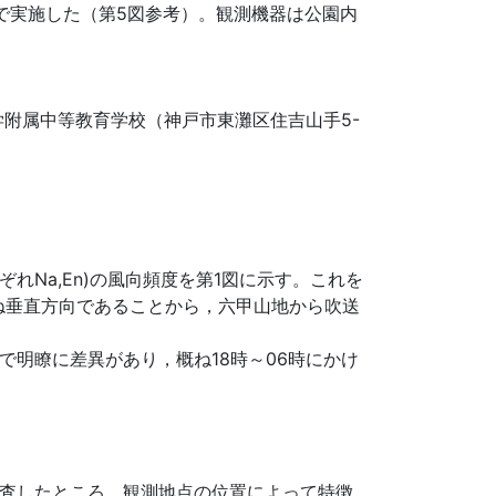
で実施した（第5図参考）。観測機器は公園内
附属中等教育学校（神戸市東灘区住吉山手5-
。
Na,En)の風向頻度を第1図に示す。これを
ね垂直方向であることから，六甲山地から吹送
明瞭に差異があり，概ね18時～06時にかけ
査したところ，観測地点の位置によって特徴