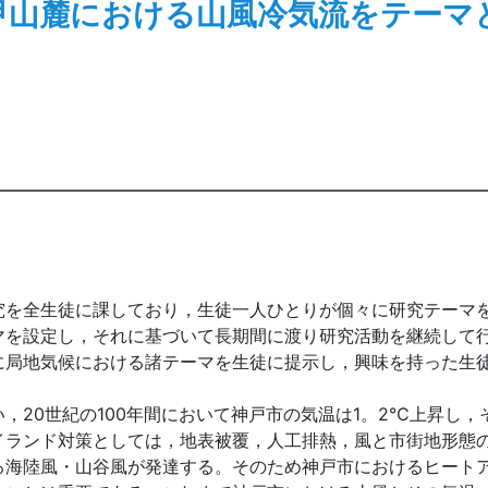
甲山麓における山風冷気流をテーマ
を全生徒に課しており，生徒一人ひとりが個々に研究テーマ
マを設定し，それに基づいて長期間に渡り研究活動を継続して
に局地気候における諸テーマを生徒に提示し，興味を持った生
20世紀の100年間において神戸市の気温は1。2℃上昇し，
イランド対策としては，地表被覆，人工排熱，風と市街地形態
る海陸風・山谷風が発達する。そのため神戸市におけるヒート