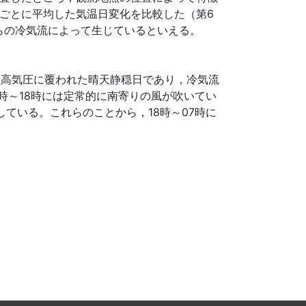
ごとに平均した気温日変化を比較した（第6
らの冷気流によって生じているといえる。
性高気圧に覆われた晴天静穏日であり，冷気流
時～18時には定常的に南寄りの風が吹いてい
ている。これらのことから，18時～07時に