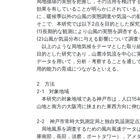
局地循環の実態を把握し，その活用を検討す
効果を有していることが明らかにされている。
に，暖候季以外の山風の実態調査や気温への
そこで、本研究では以下2点を目的とした探
(1)長期的な観測により山風の実態を調杏する
(2)山風が気温分布に与える影響について調査
以上のような局地気候をテーマとした取り組
目的とした研究であり，山麓冷気流を中心に
データを用いて，分析・考察することを通して
用的能力の育成につながるといえる。
2 方法
2-1 対象地域
本研究の対象地域である神戸市は，人口154万
山地と南方の大阪湾に挟まれた東西方向に伸
2-2 神戸市常時大気測定局と独自気温測定点
局地風系を調査するための風向風速データは
庫南部，長田，須磨，ポートタワー），アメ