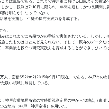
ることは重要である。これまで神戸市における山風とその気温
しかし，観測は7-10月に限られ，年間を通じ，かつ長期間に
影響は明らかになっていない。
究活動を実施し，生徒の探究実践力を育成する。
。
する。
みはこれまでにも幾つかの学校で実施されている。しかし，
実施したものはほとんど見られない。そして，既存のデータだ
，卒業後も役立つ研究実践力を育成することができ，ひいては中
人，面積552km2(2015年9月1日現在）である。神戸市の市
びた狭い領域に展開している。
，神戸市環境局所管の常時監視測定局の中から10地点（東灘
ダス2地点（神戸，神戸空港）を用いた。