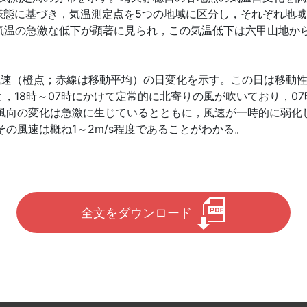
様態に基づき，気温測定点を5つの地域に区分し，それぞれ地域
る気温の急激な低下が顕著に見られ，この気温低下は六甲山地か
と風速（橙点；赤線は移動平均）の日変化を示す。この日は移動
，18時～07時にかけて定常的に北寄りの風が吹いており，07
る風向の変化は急激に生じているとともに，風速が一時的に弱化し
その風速は概ね1～2m/s程度であることがわかる。
全文をダウンロード