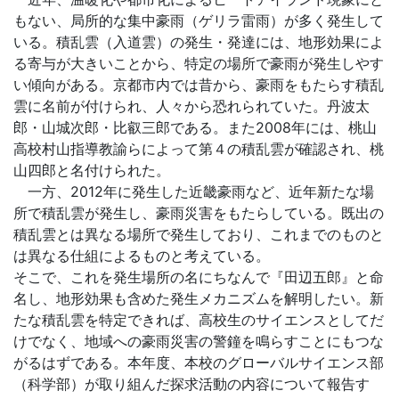
もない、局所的な集中豪雨（ゲリラ雷雨）が多く発生して
いる。積乱雲（入道雲）の発生・発達には、地形効果によ
る寄与が大きいことから、特定の場所で豪雨が発生しやす
い傾向がある。京都市内では昔から、豪雨をもたらす積乱
雲に名前が付けられ、人々から恐れられていた。丹波太
郎・山城次郎・比叡三郎である。また2008年には、桃山
高校村山指導教諭らによって第４の積乱雲が確認され、桃
山四郎と名付けられた。
一方、2012年に発生した近畿豪雨など、近年新たな場
所で積乱雲が発生し、豪雨災害をもたらしている。既出の
積乱雲とは異なる場所で発生しており、これまでのものと
は異なる仕組によるものと考えている。
そこで、これを発生場所の名にちなんで『田辺五郎』と命
名し、地形効果も含めた発生メカニズムを解明したい。新
たな積乱雲を特定できれば、高校生のサイエンスとしてだ
けでなく、地域への豪雨災害の警鐘を鳴らすことにもつな
がるはずである。本年度、本校のグローバルサイエンス部
（科学部）が取り組んだ探求活動の内容について報告す