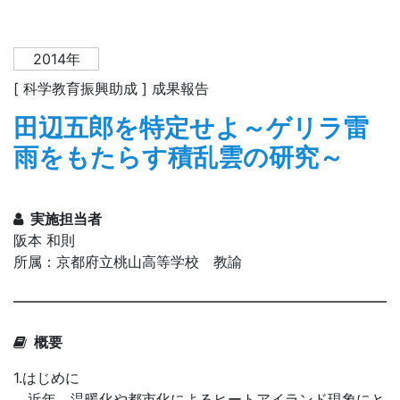
2014年
[ 科学教育振興助成 ] 成果報告
田辺五郎を特定せよ～ゲリラ雷
雨をもたらす積乱雲の研究～
実施担当者
阪本 和則
所属：京都府立桃山高等学校 教諭
概要
1.はじめに
近年、温暖化や都市化によるヒートアイランド現象にと