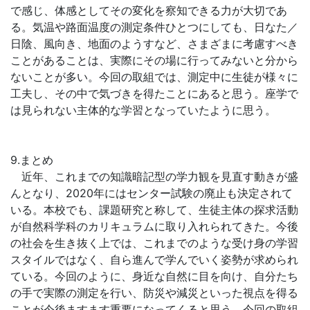
で感じ、体感としてその変化を察知できる力が大切であ
る。気温や路面温度の測定条件ひとつにしても、日なた／
日陰、風向き、地面のようすなど、さまざまに考慮すべき
ことがあることは、実際にその場に行ってみないと分から
ないことが多い。今回の取組では、測定中に生徒が様々に
工夫し、その中で気づきを得たことにあると思う。座学で
は見られない主体的な学習となっていたように思う。
9.まとめ
近年、これまでの知識暗記型の学力観を見直す動きが盛
んとなり、2020年にはセンター試験の廃止も決定されて
いる。本校でも、課題研究と称して、生徒主体の探求活動
が自然科学科のカリキュラムに取り入れられてきた。今後
の社会を生き抜く上では、これまでのような受け身の学習
スタイルではなく、自ら進んで学んでいく姿勢が求められ
ている。今回のように、身近な自然に目を向け、自分たち
の手で実際の測定を行い、防災や減災といった視点を得る
ことが今後ますます重要になってくると思う。今回の取組