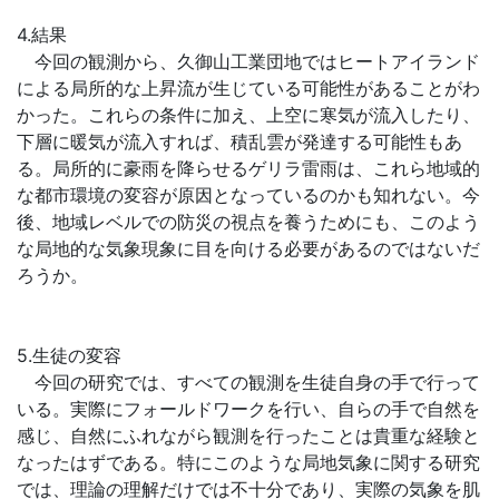
4.結果
今回の観測から、久御山工業団地ではヒートアイランド
による局所的な上昇流が生じている可能性があることがわ
かった。これらの条件に加え、上空に寒気が流入したり、
下層に暖気が流入すれば、積乱雲が発達する可能性もあ
る。局所的に豪雨を降らせるゲリラ雷雨は、これら地域的
な都市環境の変容が原因となっているのかも知れない。今
後、地域レベルでの防災の視点を養うためにも、このよう
な局地的な気象現象に目を向ける必要があるのではないだ
ろうか。
5.生徒の変容
今回の研究では、すべての観測を生徒自身の手で行って
いる。実際にフォールドワークを行い、自らの手で自然を
感じ、自然にふれながら観測を行ったことは貴重な経験と
なったはずである。特にこのような局地気象に関する研究
では、理論の理解だけでは不十分であり、実際の気象を肌