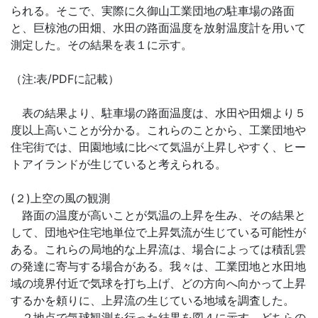
られる。そこで、実際に久御山工業団地の駐車場の路面
と、巨椋池の田畑、水田の路面温度を放射温度計を用いて
測定した。その結果を表１に示す。
（注:表/PDFに記載）
表の結果より、駐車場の路面温度は、水田や田畑より５
度以上高いことが分かる。これらのことから、工業団地や
住宅街では、田園地域に比べて気温が上昇しやすく、ヒー
トアイランドが生じていると考えられる。
(２)上空の風の観測
路面の温度が高いことが気温の上昇を生み、その結果と
して、団地や住宅地単位で上昇気流が生じている可能性が
ある。これらの局地的な上昇流は、場合によっては積乱雲
の発達に寄与する場合がある。我々は、工業団地と水田地
域の境界付近で気球を打ち上げ、どの方向へ向かって上昇
するかを頼りに、上昇流の生じている地域を調査した。
２地点で気球観測を行った結果を図４に示す。どちらの