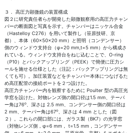
３． 高圧力顕微鏡の装置構成
図２に研究責任者らが開発した顕微観察用の高圧力チャン
バーの断面図と写真を示す。チャンバーはニッケル合金
（Hastelloy C276）を用いて製作し（笹原技研、京
都）、本体（60×50×20 mm）と照明（コンデンサー）
側のウィンドウ支持台（φ=20 mm,t=5 mm）から構成さ
れている。ウィンドウ支持台をねじ込むことで、O-ring
（P10）とバックアップリング（PEEK）で簡便に圧力シ
ールを施せる仕様とした（注記：バックアップリングは無
くても可）。加圧装置などをチャンバー本体につなげるた
め高圧配管の接続ポートを２つ設けた。
高圧力チャンバー内を観察するために Poulter 型の高圧光
学窓を設けた。対物レンズ側の開口径は1.5 mm、テーパ
o
ー角は76
、深さは 2.5 mm、コンデンサー側の開口径は
o
2 mm、テーパー角は67
、深さは 4 mm とした（図
２）。これらの開口部には、ガラス製（BK7）の光学窓
（対物レンズ側，φ=6 mm， t=1.5 mm，コンデンサー