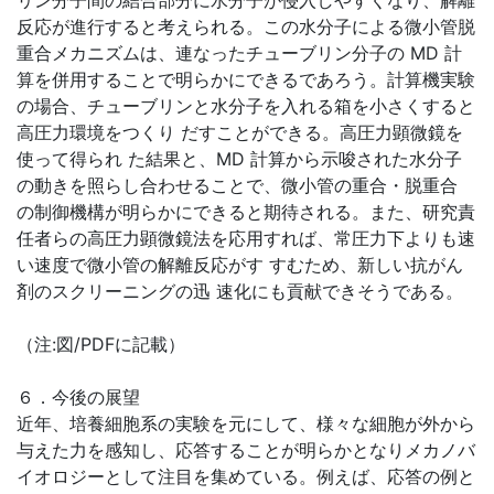
リン分子間の結合部分に水分子が侵入しやすくなり、解離
反応が進行すると考えられる。この水分子による微小管脱
重合メカニズムは、連なったチューブリン分子の MD 計
算を併用することで明らかにできるであろう。計算機実験
の場合、チューブリンと水分子を入れる箱を小さくすると
高圧力環境をつくり だすことができる。高圧力顕微鏡を
使って得られ た結果と、MD 計算から示唆された水分子
の動きを照らし合わせることで、微小管の重合・脱重合
の制御機構が明らかにできると期待される。また、研究責
任者らの高圧力顕微鏡法を応用すれば、常圧力下よりも速
い速度で微小管の解離反応がす すむため、新しい抗がん
剤のスクリーニングの迅 速化にも貢献できそうである。
（注:図/PDFに記載）
６．今後の展望
近年、培養細胞系の実験を元にして、様々な細胞が外から
与えた力を感知し、応答することが明らかとなりメカノバ
イオロジーとして注目を集めている。例えば、応答の例と