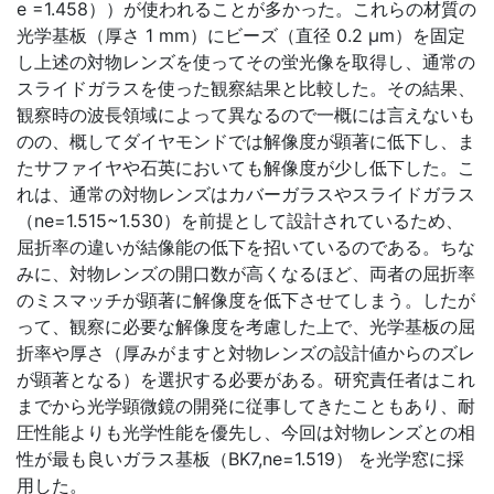
e =1.458））が使われることが多かった。これらの材質の
光学基板（厚さ 1 mm）にビーズ（直径 0.2 μm）を固定
し上述の対物レンズを使ってその蛍光像を取得し、通常の
スライドガラスを使った観察結果と比較した。その結果、
観察時の波長領域によって異なるので一概には言えないも
のの、概してダイヤモンドでは解像度が顕著に低下し、ま
たサファイヤや石英においても解像度が少し低下した。こ
れは、通常の対物レンズはカバーガラスやスライドガラス
（ne=1.515~1.530）を前提として設計されているため、
屈折率の違いが結像能の低下を招いているのである。ちな
みに、対物レンズの開口数が高くなるほど、両者の屈折率
のミスマッチが顕著に解像度を低下させてしまう。したが
って、観察に必要な解像度を考慮した上で、光学基板の屈
折率や厚さ（厚みがますと対物レンズの設計値からのズレ
が顕著となる）を選択する必要がある。研究責任者はこれ
までから光学顕微鏡の開発に従事してきたこともあり、耐
圧性能よりも光学性能を優先し、今回は対物レンズとの相
性が最も良いガラス基板（BK7,ne=1.519） を光学窓に採
用した。