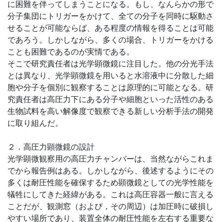
に困難を伴ってしまうことになる。もし、なんらかの形で
分子集団にトリガーをかけて、全ての分子を同時に駆動さ
せることが可能ならば、ある程度の情報を得ることは可能
であろう。しかしながら、多くの場合、トリガーをかける
ことも困難であるのが実情である。
そこで研究責任者は光学顕微鏡に注目した。他の分光手法
とは異なり、光学顕微鏡を用いると水溶液中に分散した細
胞や分子を個別に観察することは原理的に可能となる。研
究責任者は高圧力下にある分子や細胞といった活性のある
生物試料を高い解像度で観察できる新しい分析手法の開発
に取り組んだ。
２．高圧力顕微鏡の設計
光学顕微観察用の高圧力チャンバーは、当然ながらこれま
でから報告例はある。しかしながら、後述するようにその
多くは耐圧性能を確保するため顕微鏡としての光学性能を
犠牲にしてきた経緯がある。これは高圧容器一般に言える
ことだが、観測窓（および，その周辺）は加圧時に破損し
やすい場所であり、装置全体の耐圧性能を左右する重要な