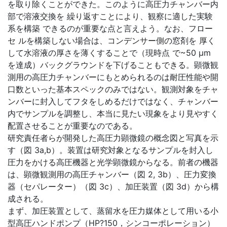
を取り除くことができた。このように高圧力チャンバー内
部で溶液交換を 繰り返すことにより、観察に適した実験
系を構築 できるのが重要な点と言えよう。なお、フロー
セ ルを構築しない場合は、コンデンサー側の窓剤を 厚く
して水溶液の厚さを薄くすることで（現時点 で~50 μm
を達成）バックグラウンドを下げることもできる。顕微観
測用の高圧力チャンバーにもとめられるのは耐圧性能や開
口数といった基本スペックのみではない。観測対象をチャ
ンバーに封入してフタをしめるだけではなく、チャンバー
内でサンプルを調整し、本当に見たい現象をより見やすく
配置させることが重要なのである。
研究責任者らが開発した高圧力顕微鏡の概念図と写真を示
す（図 3a,b）。装置は研究対象となるサンプルを封入し
圧力をかける高圧機器と光学顕微鏡からなる。前者の機器
は、顕微観測用の高圧チャンバー（図 2, 3b）、圧力変換
器（セパレーター）（図 3c）、加圧装置（図 3d）から構
成される。
まず、加圧装置として、蒸留水を圧力媒体として用いる小
型高圧ハンドポンプ（HP?150，シンコーポレーション）