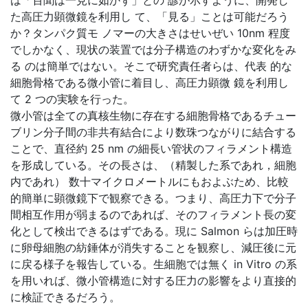
は「百聞は一見に如かず」との 諺が示すように、開発し
た高圧力顕微鏡を利用し て、「見る」ことは可能だろう
か？タンパク質モ ノマーの大きさはせいぜい 10nm 程度
でしかなく、現状の装置では分子構造のわずかな変化をみ
る のは簡単ではない。そこで研究責任者らは、代表 的な
細胞骨格である微小管に着目し、高圧力顕微 鏡を利用し
て 2 つの実験を行った。
微小管は全ての真核生物に存在する細胞骨格であるチュー
ブリン分子間の非共有結合により数珠つながりに結合する
ことで、直径約 25 nm の細長い管状のフィラメント構造
を形成している。その長さは、（精製した系であれ，細胞
内であれ） 数十マイクロメートルにもおよぶため、比較
的簡単に顕微鏡下で観察できる。つまり、高圧力下で分子
間相互作用が弱まるのであれば、そのフィラメント長の変
化として検出できるはずである。現に Salmon らは加圧時
に卵母細胞の紡錘体が消失することを観察し、減圧後に元
に戻る様子を報告している。生細胞では無く in Vitro の系
を用いれば、微小管構造に対する圧力の影響をより直接的
に検証できるだろう。