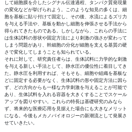
して細胞膜を介したシグナル伝達過程、タンパク質発現量
の変化などが挙げられよう。このような知見の多くは、細
胞を基板に貼り付けて固定し、その後、水流によるズリ力
を与える手法や、基板を動かし細胞を伸張させる手法から
得られてきたものである。しかしながら、これらの手法に
は生体試料の形状や固定方法により刺激の強さが変わって
しまう問題があり、幹細胞の分化が細胞を支える基質の硬
さで変化してしまうことも知られている。
それに対して、研究責任者らは、生体試料に力学的な刺激
を与える新しい手法として、静水圧の優位性に着目してき
た。静水圧を利用すれば、そもそも、細胞や組織を基板な
どに固定する必要がなく、生体試料の形や固定方法に因ら
ず、どの方向からも一様な力学刺激を与えることが可能で
あり、生体試料を入れる容器を大きくすることでスケール
アップを図りやすい。これらの特長は基礎研究のみなら
ず、将来的な医療応用を見据えた場合にも大きなメリット
になる。今後もメカノバイオロジーの新潮流として発展さ
せていきたい。