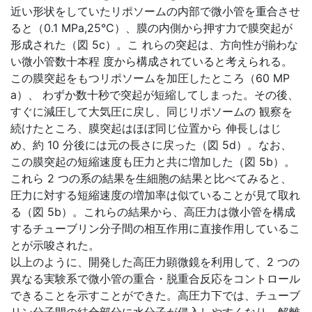
近い形状をしていたリポソームの内部で微小管を重合させ
ると（0.1 MPa,25°C）、膜の内側から押す力で膜突起が
形成された（図 5c）。こ れらの突起は、方向性が揃わな
い微小管数十本程 度から構成されていると考えられる。
この膜突起をもつリポソームを加圧したところ（60 MP
a）、 わずか数十秒で突起が短縮してしまった。その後、
すぐに減圧して大気圧に戻し、同じリポソームの 観察を
続けたところ、膜突起はほぼ同じ位置から 伸長しはじ
め、約 10 分後には元の長さに戻った（図 5d）。なお、
この膜突起の短縮速度も圧力と共に増加した（図 5b）。
これら 2 つの系の結果を生細胞の結果と比べてみると、
圧力に対する短縮速度の増加率は似ていることが見て取れ
る（図 5b）。これらの結果から、高圧力は微小管を構成
するチューブリン分子間の相互作用に直接作用しているこ
とが示唆された。
以上のように、開発した高圧力顕微鏡を利用して、2 つの
異なる実験系で微小管の重合・脱重合反応をコントロール
できることを示すことができた。高圧力下では、チューブ