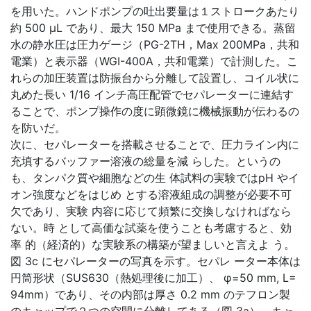
を用いた。ハンドポンプの吐出要量は１ストロークあたり
約 500 μL であり、最大 150 MPa まで使用できる。蒸留
水の静水圧は圧力ゲージ（PG-2TH，Max 200MPa，共和
電業）と表示器（WGI-400A，共和電業）で計測した。こ
れらの加圧装置は防振台から分離して設置し、コイル状に
丸めた長い 1/16 インチ高圧配管でセパレーターに連結す
ることで、ポンプ操作の度に顕微鏡に機械振動が伝わるの
を防いだ。
次に、セパレーターを搭載させることで、圧力ライン内に
充填するバッファー溶液の総量を減 らした。というの
も、タンパク質や細胞などの生 体試料の実験ではpH やイ
オン強度などをはじめ とする溶液組成の調整が必要不可
欠であり、実験 内容に応じて頻繁に交換しなければなら
ない。時 として高価な試薬を使うことも考慮すると、効
率 的（経済的）な実験系の構築が望ましいと言えよ う。
図 3c にセパレーターの写真を示す。セパレ ーター本体は
円筒形状（SUS630（熱処理後に加工）、 φ=50 mm, L=
94mm）であり、その内部は厚さ 0.2 mm のテフロン製