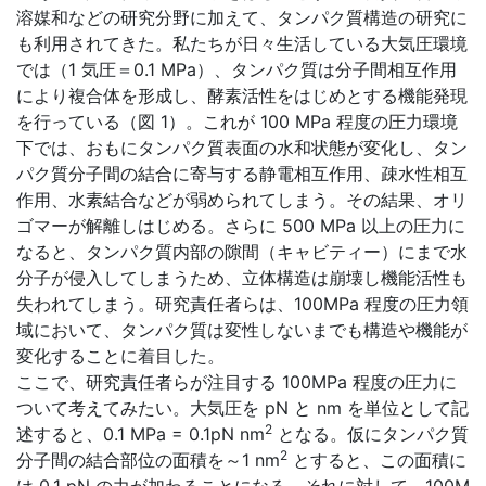
溶媒和などの研究分野に加えて、タンパク質構造の研究に
も利用されてきた。私たちが日々生活している大気圧環境
では（1 気圧＝0.1 MPa）、タンパク質は分子間相互作用
により複合体を形成し、酵素活性をはじめとする機能発現
を行っている（図 1）。これが 100 MPa 程度の圧力環境
下では、おもにタンパク質表面の水和状態が変化し、タン
パク質分子間の結合に寄与する静電相互作用、疎水性相互
作用、水素結合などが弱められてしまう。その結果、オリ
ゴマーが解離しはじめる。さらに 500 MPa 以上の圧力に
なると、タンパク質内部の隙間（キャビティー）にまで水
分子が侵入してしまうため、立体構造は崩壊し機能活性も
失われてしまう。研究責任者らは、100MPa 程度の圧力領
域において、タンパク質は変性しないまでも構造や機能が
変化することに着目した。
ここで、研究責任者らが注目する 100MPa 程度の圧力に
ついて考えてみたい。大気圧を pN と nm を単位として記
2
述すると、0.1 MPa = 0.1pN nm
となる。仮にタンパク質
2
分子間の結合部位の面積を～1 nm
とすると、この面積に