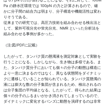
は 0.1 pN の力が加わることになる。それに対して、100M
Pa の静水圧環境では 100pN の力と計算されるので、確
かに分子間の結合力は弱まり、分子構造や機能活性は変わ
りそうである。
従来までの研究では、高圧力技術を組み合わせる検出法と
して、紫外可視分光や蛍光分光、NMR といった分析法を
組み合わせる事例が多かった。
（注:図/PDFに記載）
したがって、タンパク質の懸濁液を測定対象として実験を
行うことになる。しかしながら、生き物は多様である。ま
た、タンパク質分子においても個々の分子の動態は構造に
より一意に決まるのではなく、異なる状態間をダイナミッ
クに遷移していることが知られている。タンパク質懸濁の
液には膨大な数の分子集団が含まれるため、検出されるの
は分子集団の平均値となる。したがって、得られた結果は
個々の分子のふるまいがかき消されてしまっているので、
ダイナミックに変化するバンズに動態を演繹するのは非常