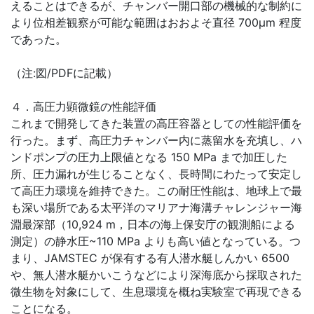
えることはできるが、チャンバー開口部の機械的な制約に
より位相差観察が可能な範囲はおおよそ直径 700μm 程度
であった。
（注:図/PDFに記載）
４．高圧力顕微鏡の性能評価
これまで開発してきた装置の高圧容器としての性能評価を
行った。まず、高圧力チャンバー内に蒸留水を充填し、ハ
ンドポンプの圧力上限値となる 150 MPa まで加圧した
所、圧力漏れが生じることなく、長時間にわたって安定し
て高圧力環境を維持できた。この耐圧性能は、地球上で最
も深い場所である太平洋のマリアナ海溝チャレンジャー海
淵最深部（10,924 m，日本の海上保安庁の観測船による
測定）の静水圧~110 MPa よりも高い値となっている。つ
まり、JAMSTEC が保有する有人潜水艇しんかい 6500
や、無人潜水艇かいこうなどにより深海底から採取された
微生物を対象にして、生息環境を概ね実験室で再現できる
ことになる。