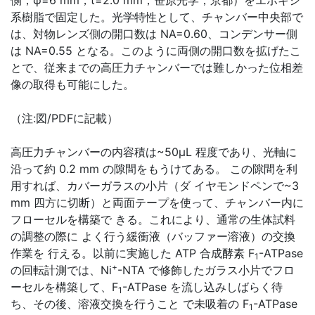
側，φ=6 mm，t=2.0 mm，笹原光学，京都）をエポキシ
系樹脂で固定した。光学特性として、チャンバー中央部で
は、対物レンズ側の開口数は NA=0.60、コンデンサー側
は NA=0.55 となる。このように両側の開口数を拡げたこ
とで、従来までの高圧力チャンバーでは難しかった位相差
像の取得も可能にした。
（注:図/PDFに記載）
高圧力チャンバーの内容積は~50μL 程度であり、光軸に
沿って約 0.2 mm の隙間をもうけてある。 この隙間を利
用すれば、カバーガラスの小片（ダ イヤモンドペンで~3
mm 四方に切断）と両面テープを使って、チャンバー内に
フローセルを構築で きる。これにより、通常の生体試料
の調整の際に よく行う緩衝液（バッファー溶液）の交換
作業を 行える。以前に実施した ATP 合成酵素 F
-ATPase
1
+
の回転計測では、Ni
-NTA で修飾したガラス小片でフロ
ーセルを構築して、F
-ATPase を流し込みしばらく待
1
ち、その後、溶液交換を行うこと で未吸着の F
-ATPase
1