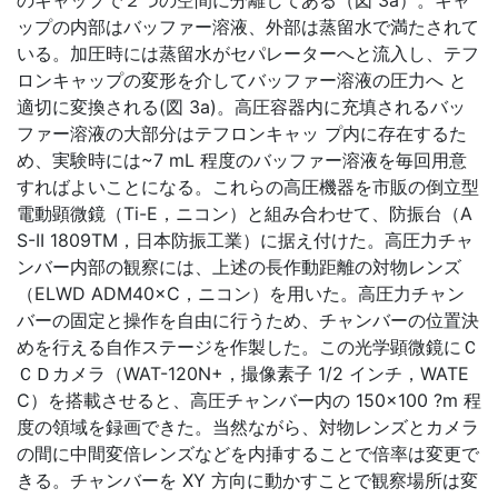
のキャップで２つの空間に分離してある（図 3a）。キャ
ップの内部はバッファー溶液、外部は蒸留水で満たされて
いる。加圧時には蒸留水がセパレーターへと流入し、テフ
ロンキャップの変形を介してバッファー溶液の圧力へ と
適切に変換される(図 3a)。高圧容器内に充填されるバッ
ファー溶液の大部分はテフロンキャッ プ内に存在するた
め、実験時には~7 mL 程度のバッファー溶液を毎回用意
すればよいことになる。これらの高圧機器を市販の倒立型
電動顕微鏡（Ti-E，ニコン）と組み合わせて、防振台（A
S-II 1809TM，日本防振工業）に据え付けた。高圧力チャ
ンバー内部の観察には、上述の長作動距離の対物レンズ
（ELWD ADM40×C，ニコン）を用いた。高圧力チャン
バーの固定と操作を自由に行うため、チャンバーの位置決
めを行える自作ステージを作製した。この光学顕微鏡にＣ
ＣＤカメラ（WAT-120N+，撮像素子 1/2 インチ，WATE
C）を搭載させると、高圧チャンバー内の 150×100 ?m 程
度の領域を録画できた。当然ながら、対物レンズとカメラ
の間に中間変倍レンズなどを内挿することで倍率は変更で
きる。チャンバーを XY 方向に動かすことで観察場所は変