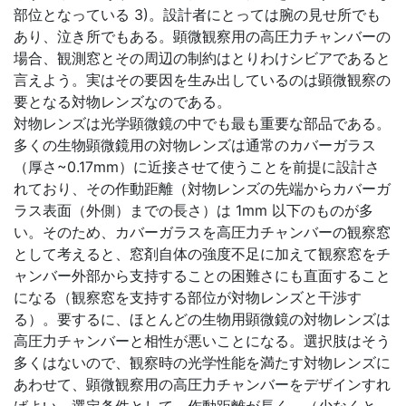
部位となっている 3)。設計者にとっては腕の見せ所でも
あり、泣き所でもある。顕微観察用の高圧力チャンバーの
場合、観測窓とその周辺の制約はとりわけシビアであると
言えよう。実はその要因を生み出しているのは顕微観察の
要となる対物レンズなのである。
対物レンズは光学顕微鏡の中でも最も重要な部品である。
多くの生物顕微鏡用の対物レンズは通常のカバーガラス
（厚さ~0.17mm）に近接させて使うことを前提に設計さ
れており、その作動距離（対物レンズの先端からカバーガ
ラス表面（外側）までの長さ）は 1mm 以下のものが多
い。そのため、カバーガラスを高圧力チャンバーの観察窓
として考えると、窓剤自体の強度不足に加えて観察窓をチ
ャンバー外部から支持することの困難さにも直面すること
になる（観察窓を支持する部位が対物レンズと干渉す
る）。要するに、ほとんどの生物用顕微鏡の対物レンズは
高圧力チャンバーと相性が悪いことになる。選択肢はそう
多くはないので、観察時の光学性能を満たす対物レンズに
あわせて、顕微観察用の高圧力チャンバーをデザインすれ