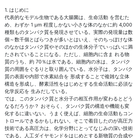
1. はじめに
代表的なモデル生物である大腸菌は、生命活動 を営むた
め、わずか 1 μm 程度しかない小さな体のなかに約 4,000
種類ものタンパク質を発現させている。実際の発現量は数
個～数千個とばらつきが多いとはいえ、そのちっぽけな体
のなかはタンパク質やそのほかの生体分子でいっぱいに満
たされていることになる。ただし、細胞内に含ま れる物
質のうち、約 70％は水である。細胞内の水は、タンパク
質の周囲をぐるりと取り囲んでいる。水分子は、タンパク
質の表面や内部で水素結合を 形成することで複雑な立体
構造を形成し、酵素活性をはじめとする生命活動に必須な
化学反応を 生みだしている。
では、このタンパク質と水分子の相互作用が変わるとどう
なるだろうか？ おそらく、タンパク質の構造や機能も変
化するに違いない。うまく使えば、細胞の生命活動もコン
トロールできるかもしれない。そこで着目したのが高圧力
技術である高圧力は、化学分野にとってなじみの深い技術
である。人工ダイヤモンドをはじめとする新物質の合成や