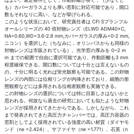
ばよい。選定条件として，作動距離が長く，（少なくと
も）カバーガラスよりも厚い窓剤に対応可能であり，開口
数もそれなりに高い、などが挙げられる。
このような状況において、研究責任者は CFI Sプランフル
オールシリーズの 40 倍対物レンズ（ELWD ADM40×C,
NA=0.60,WD=3.6-2.8 mm,カバーガラスの厚み=0-2 mm,
ニコン）を選択した（ちなみに，オリンパスからも同様の
対物レンズは市販されている）。光学窓の厚みを 0~2 m
m までの範囲で自由に選択可能であり、作動距離も3 mm
程度確保できる。開口数については十分とは言えないもの
の、十分に明るく光れば蛍光観察も可能である。この対物
レンズの内部には位相リングが内挿されており、細胞の形
態観察などには多用される位相差観察も実施できる。
この対物レンズの選択については特に目新しさはないかと
思われる。何故なら過去の研究においても似たような対物
レンズが採用されてきたからである。しかしながら、これ
まで発表されてきた高圧力チャンバーでは、高圧力容器の
窓剤としてよく採用されている強度の高い材質（ダイヤモ
ンド（ne =2.424）、サファイヤ（ne =1.771）、石英（n