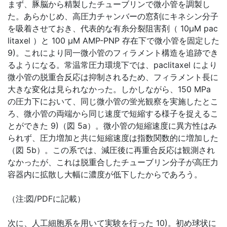
まず、豚脳から精製したチューブリンで微小管を調製し
た。あらかじめ、高圧力チャンバーの窓剤にキネシン分子
を吸着させておき、代表的な有糸分裂阻害剤（ 10μM pac
litaxel ）と 100 μM AMP-PNP 存在下で微小管を固定した
9)。これにより同一微小管のフィラメント構造を追跡でき
るようになる。常温常圧力環境下では、paclitaxel により
微小管の脱重合反応は抑制されるため、フィラメント長に
大きな変化は見られなかった。しかしながら、150 MPa
の圧力下において、同じ微小管の蛍光観察を実施したとこ
ろ、微小管の両端から同じ速度で短縮する様子を捉えるこ
とができた 9)（図 5a）。微小管の短縮速度に異方性はみ
られず、圧力増加と共に短縮速度は指数関数的に増加した
（図 5b）。この系では、減圧後に再重合反応は観測され
なかったが、これは脱重合したチューブリン分子が高圧力
容器内に拡散し大幅に濃度が低下したからであろう。
（注:図/PDFに記載）
次に、人工細胞系を用いて実験を行った 10)。初め球状に