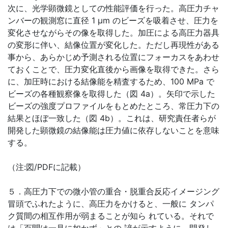
次に、光学顕微鏡としての性能評価を行った。高圧力チャ
ンバーの観測窓に直径 1 μm のビーズを吸着させ、圧力を
変化させながらその像を取得した。加圧による高圧力器具
の変形に伴い、結像位置が変化した。ただし再現性がある
事から、あらかじめ予測される位置にフォーカスをあわせ
ておくことで、圧力変化直後から画像を取得できた。さら
に、加圧時における結像能を精査するため、100 MPa で
ビーズの各種観察像を取得した（図 4a）。矢印で示した
ビーズの強度プロファイルをもとめたところ、常圧力下の
結果とほぼ一致した（図 4b）。これは、研究責任者らが
開発した顕微鏡の結像能は圧力値に依存しないことを意味
する。
（注:図/PDFに記載）
５．高圧力下での微小管の重合・脱重合反応イメージング
冒頭でふれたように、高圧力をかけると、一般に タンパ
ク質間の相互作用が弱まることが知ら れている。それで