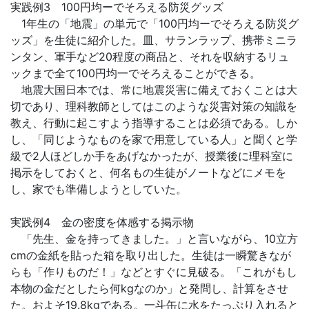
実践例3 100円均ーでそろえる防災グッズ
1年生の「地震」の単元で「100円均ーでそろえる防災グ
ッズ」を生徒に紹介した。皿、サランラップ、携帯ミニラ
ンタン、軍手など20程度の商品と、それを収納するリュ
ックまで全て100円均一でそろえることができる。
地震大国日本では、常に地震災害に備えておくことは大
切であり、理科教師としてはこのような災害対策の知識を
教え、行動に起こすよう指導することは必須である。しか
し、「同じようなものを家で用意している人」と聞くと学
級で2人ほどしか手をあげなかったが、授業後に理科室に
掲示をしておくと、何名もの生徒がノートなどにメモを
し、家でも準備しようとしていた。
実践例4 金の密度を体感する掲示物
「先生、金を持ってきました。」と言いながら、10立方
cmの金紙を貼った箱を取り出した。生徒は一瞬驚きなが
らも「作りものだ！」などとすぐに見破る。「これがもし
本物の金だとしたら何kgなのか」と発問し、計算をさせ
た。およそ19.8kgである。一斗缶に水をたっぷり入れると