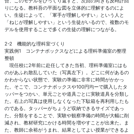
合、このモデルをひっくり返すと、次回の向きも反時計回
りになる。教科吾の平面な図を立体的に理解するのによ
い。生徒によって、「軍手が理解しやすい」という人と
「ねじが理解しやすい」という生徒がいるので、複数のモ
デルを使用することで多くの生徒の理解につながる。
2-2 機能的な理科室づくり
実践例1 コンテナボックスなどによる理科準備室の整理
整頓
現任校に2年前に赴任してきた当初、理科準備室にはも
のがあふれ散乱していた（写真左下）。どこに何があるの
かわからない状態で、実験の準備に非常に時間がかかっ
た。そこで、コンテナボックスや100円均ーで購入したタ
ッパーをつかい、単元ごとや道具ごとに実験道具を分類し
た。右上の写真は使用しなくなった下駄箱を再利用したも
のである。タッパーがちょうど収納できるサイズであっ
た。分類をすることで、実験や観察準備の時間が大幅に削
減され、教材研究にかける時間を増やすことが出来た。ま
た、教師に余裕がうまれ、結果としてよい授業ができるよ