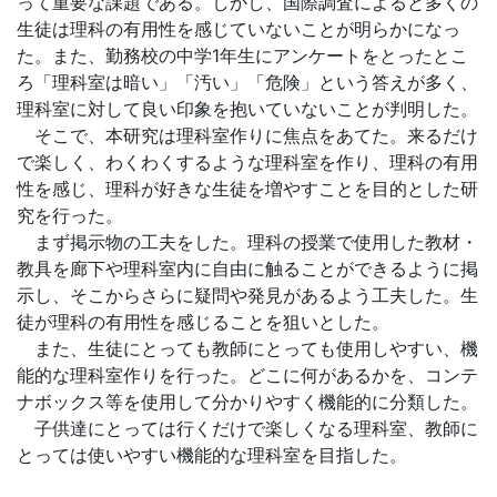
って重要な課題である。しかし、国際調査によると多くの
生徒は理科の有用性を感じていないことが明らかになっ
た。また、勤務校の中学1年生にアンケートをとったとこ
ろ「理科室は暗い」「汚い」「危険」という答えが多く、
理科室に対して良い印象を抱いていないことが判明した。
そこで、本研究は理科室作りに焦点をあてた。来るだけ
で楽しく、わくわくするような理科室を作り、理科の有用
性を感じ、理科が好きな生徒を増やすことを目的とした研
究を行った。
まず掲示物の工夫をした。理科の授業で使用した教材・
教具を廊下や理科室内に自由に触ることができるように掲
示し、そこからさらに疑問や発見があるよう工夫した。生
徒が理科の有用性を感じることを狙いとした。
また、生徒にとっても教師にとっても使用しやすい、機
能的な理科室作りを行った。どこに何があるかを、コンテ
ナボックス等を使用して分かりやすく機能的に分類した。
子供達にとっては行くだけで楽しくなる理科室、教師に
とっては使いやすい機能的な理科室を目指した。