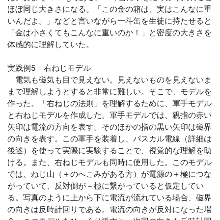
ほぼ同じ大きさになる。「この金の箱は、実はこんなに重
いんだよ。」などと言いながら一斗缶を生徒に持たせると
「金は小さくてもこんなに重いのか！」と密度の大きさを
体感的に理解していた。
実践例5 右ねじモデル
電気も磁気も目で見えない。見えないものを見えないま
まで理解しようとすると非常に難しい。そこで、モデルを
作った。「右ねじの法則」を理解するために、軍手モデル
と右ねじモデルを作成した。軍手モデルでは、親指の赤い
矢印は電流の方向を表す。そのほかの指の黒い矢印は磁界
の向きを表す。この軍手を装着し、パスカル電線（詳細は
後述）を使って実際に実験することで、視覚的な理解を助
ける。また、右ねじモデルも同時に使用した。このモデル
では、ねじ山（＋のへこみがある方）が電源の＋極につな
がっていて、反対側が－極に繋がっていると仮定してい
る。写真のように上から下に電流が流れている場合、磁界
の向きは反時計回りである。電流の向きが反対になった場