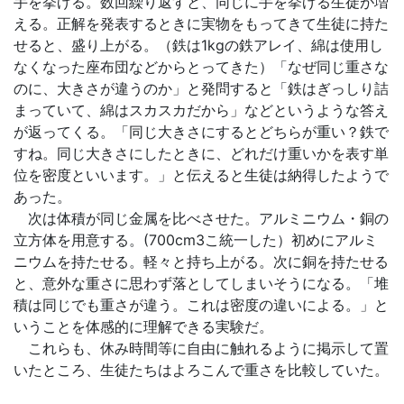
手を挙げる。数回繰り返すと、同じに手を挙げる生徒が増
える。正解を発表するときに実物をもってきて生徒に持た
せると、盛り上がる。（鉄は1kgの鉄アレイ、綿は使用し
なくなった座布団などからとってきた）「なぜ同じ重さな
のに、大きさが違うのか」と発問すると「鉄はぎっしり詰
まっていて、綿はスカスカだから」などというような答え
が返ってくる。「同じ大きさにするとどちらが重い？鉄で
すね。同じ大きさにしたときに、どれだけ重いかを表す単
位を密度といいます。」と伝えると生徒は納得したようで
あった。
次は体積が同じ金属を比べさせた。アルミニウム・銅の
立方体を用意する。(700cm3こ統一した）初めにアルミ
ニウムを持たせる。軽々と持ち上がる。次に銅を持たせる
と、意外な重さに思わず落としてしまいそうになる。「堆
積は同じでも重さが違う。これは密度の違いによる。」と
いうことを体感的に理解できる実験だ。
これらも、休み時間等に自由に触れるように掲示して置
いたところ、生徒たちはよろこんで重さを比較していた。