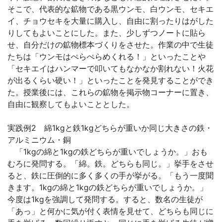
そこで、代表的な鉱物である黒ウンモ、白ウンモ、セキエ
イ、チョウセキを大量に購入し、自由に割ったりはがした
りしてもよいことにした。また、少しずつノートに貼ら
せ、自分だけの鉱物標本づくりをさせた。作業の中で生徒
たちは「ウンモはぺらぺらめくれる！」といったことや
「セキエイはハンマーで叩いてもなかなか割れない！火花
が出るくらい硬い！」といったことを発見することができ
た。授業後には、これらの鉱物を掲示物コーナーに置き、
自由に観察してもよいこととした。
実践例2 綿1kgと鉄1kgどちらが重いか同じ大きさの鉄・
アルミニウム・銅
「1kgの綿と1kgの鉄どちらが重いでしょうか。」おも
むろに発問する。「綿。鉄。どちらも同じ。」挙手をさせ
ると、鉄に圧倒的に多く多くの手が挙がる。「もう一度聞
きます。1kgの綿と1kgの鉄どちらが重いでしょうか。」
今度は1kgを強調して発問する。すると、数名の生徒が
「あっ」と何かに気が付く表情を見せて、どちらも同じに