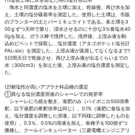
(1)塩害土壌に水を加えた時の塩分溶出率
海水と同濃度の塩水を土壌に加え、乾燥後、再び水を加
え、土壌の塩分吸着率を測定した。使用した土壌は、市販
のプランターの土とバーミキュライトである。各土壌を3
00ｇずつ天秤で量り、浸水させるのに十分な3％食塩水40
0gを加え、ガラス棒で撹拌した。撹拌後、上澄み液を駒
込めピペットで採取し、塩分濃度（アタゴポケット塩分計
PAL-sio）を測定した。上澄み液が蒸発してなくなるまで1
5日間天日で乾燥させ、再び上澄み液が出るくらいまでの
水（300cm3）を加えた後、上澄み液の塩分濃度を測定し
た。
(2)耐塩性が高いアブラナ科品種の選定
①異なる塩分濃度溶液のシャーレでの発芽率
シャーレにろ紙を敷き、液肥のみ（ハイポニカ500倍希
釈、以下液肥の希釈倍率は同じ）、0.1%（液肥に食塩を加
え、塩分濃度を調整した溶液。以下同様に調整したものを
使用）、0.3％、0.5%の溶液を加え、各種子を100個ずつ
播種し、クールインキュベーター（三菱電機エンジニアリ