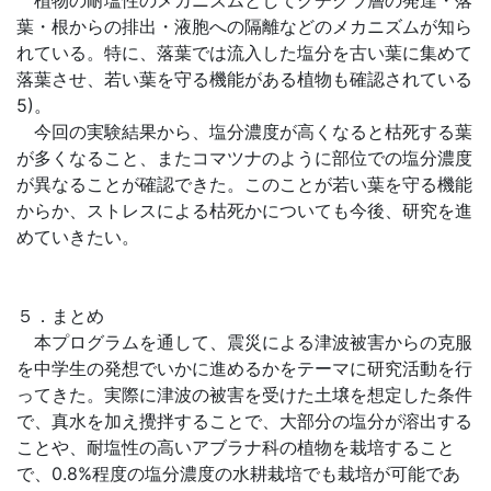
植物の耐塩性のメカニズムとしてクチクラ層の発達・落
葉・根からの排出・液胞への隔離などのメカニズムが知ら
れている。特に、落葉では流入した塩分を古い葉に集めて
落葉させ、若い葉を守る機能がある植物も確認されている
5)。
今回の実験結果から、塩分濃度が高くなると枯死する葉
が多くなること、またコマツナのように部位での塩分濃度
が異なることが確認できた。このことが若い葉を守る機能
からか、ストレスによる枯死かについても今後、研究を進
めていきたい。
５．まとめ
本プログラムを通して、震災による津波被害からの克服
を中学生の発想でいかに進めるかをテーマに研究活動を行
ってきた。実際に津波の被害を受けた土壌を想定した条件
で、真水を加え攪拌することで、大部分の塩分が溶出する
ことや、耐塩性の高いアブラナ科の植物を栽培すること
で、0.8%程度の塩分濃度の水耕栽培でも栽培が可能であ