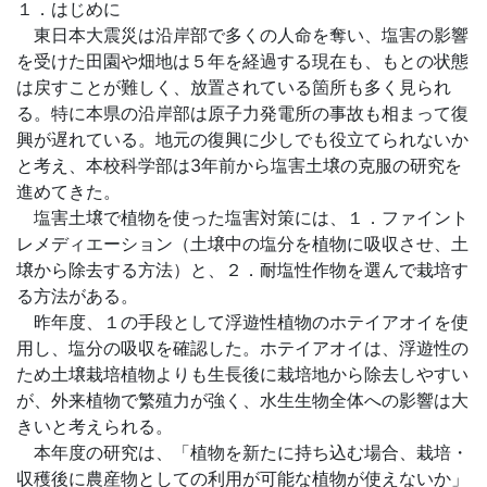
１．はじめに
東日本大震災は沿岸部で多くの人命を奪い、塩害の影響
を受けた田園や畑地は５年を経過する現在も、もとの状態
は戻すことが難しく、放置されている箇所も多く見られ
る。特に本県の沿岸部は原子力発電所の事故も相まって復
興が遅れている。地元の復興に少しでも役立てられないか
と考え、本校科学部は3年前から塩害土壌の克服の研究を
進めてきた。
塩害土壌で植物を使った塩害対策には、１．ファイント
レメディエーション（土壌中の塩分を植物に吸収させ、土
壌から除去する方法）と、２．耐塩性作物を選んで栽培す
る方法がある。
昨年度、１の手段として浮遊性植物のホテイアオイを使
用し、塩分の吸収を確認した。ホテイアオイは、浮遊性の
ため土壌栽培植物よりも生長後に栽培地から除去しやすい
が、外来植物で繁殖力が強く、水生生物全体への影響は大
きいと考えられる。
本年度の研究は、「植物を新たに持ち込む場合、栽培・
収穫後に農産物としての利用が可能な植物が使えないか」