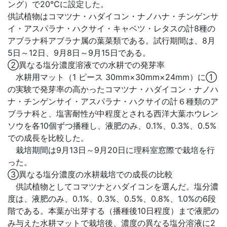
ング）で20℃に設定した。
供試植物はコマツナ・ハダイコン・ナノハナ・チンゲンサ
イ・アスパラナ・ハクサイ・キャベツ・レタスの計8種の
アブラナ科アブラナ属の葉菜類である。試行期間は、8月
5日～12日、9月8日～9月15日である。
②異なる塩分濃度溶液での水耕での発芽率
水耕用マット（1 ピース 30mm×30mm×24mm）に①
の実験で発芽率の高かったコマツナ・ハダイコン・ナノハ
ナ・チンゲンサイ・アスパラナ・ハクサイの計６種類のア
ブラナ科と、塩害耐性が中程度とされる西洋大葉ホウレン
ソウを各10個ずつ播種し、液肥のみ、0.1%、0.3%、0.5%
での成長を比較した。
栽培期間は9月13日～9月20日に理科室窓際で栽培を行
った。
③異なる塩分濃度の水耕栽培での成長の比較
供試植物としてコマツナとハダイコンを選んだ。塩分濃
度は、液肥のみ、0.1%、0.3%、0.5%、0.8%、1.0%の6段
階である。本葉が出芽する（播種後10日程度）まで液肥の
み与えた水耕マットで栽培後、濃度の異なる塩分溶液に2