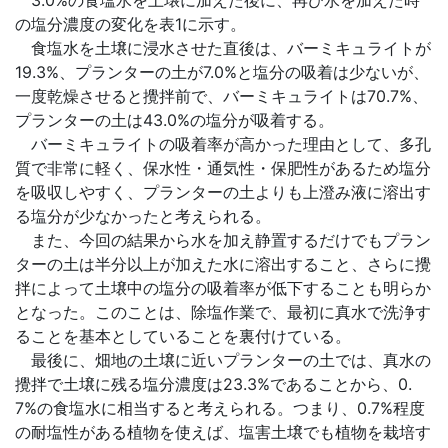
3.0%の食塩水を土壌に加えた後に、再び水を加えた時
の塩分濃度の変化を表1に示す。
食塩水を土壌に浸水させた直後は、バーミキュライトが
19.3%、プランターの土が7.0%と塩分の吸着は少ないが、
一度乾燥させると攪拌前で、バーミキュライトは70.7%、
プランターの土は43.0%の塩分が吸着する。
バーミキュライトの吸着率が高かった理由として、多孔
質で非常に軽く、保水性・通気性・保肥性があるため塩分
を吸収しやすく、プランターの土よりも上澄み液に溶出す
る塩分が少なかったと考えられる。
また、今回の結果から水を加え静置するだけでもプラン
ターの土は半分以上が加えた水に溶出すること、さらに攪
拌によって土壌中の塩分の吸着率が低下することも明らか
となった。このことは、除塩作業で、最初に真水で洗浄す
ることを基本としていることを裏付けている。
最後に、畑地の土壌に近いプランターの土では、真水の
攪拌で土壌に残る塩分濃度は23.3%であることから、0.
7%の食塩水に相当すると考えられる。つまり、0.7%程度
の耐塩性がある植物を使えば、塩害土壌でも植物を栽培す