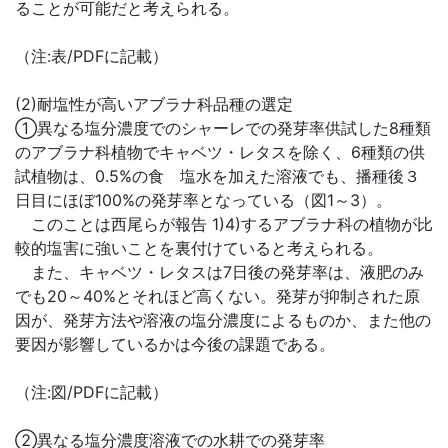
ることが可能だと考えられる。
（注:表/PDFに記載）
(2)耐塩性が高いアブラナ科品種の選定
①異なる塩分濃度でのシャーレでの発芽率供試した8種類
のアブラナ科植物でキャベツ・レタスを除く、6種類の供
試植物は、0.5%の食 塩水を加えた溶液でも、播種後３
日目にほぼ100%の発芽率となっている（図1～3）。
このことは西尾らが報告 1)4)するアブラナ科の植物が比
較的塩害に強いことを裏付けていると考えられる。
また、キャベツ・レタスは7日後の発芽率は、液肥のみ
でも20～40%とそれほど高くない。発芽が抑制された原
因が、発芽方法や溶液の塩分濃度によるものか、また他の
要因が影響しているかは今後の課題である。
（注:図/PDFに記載）
②異なる塩分濃度溶液での水耕での発芽率