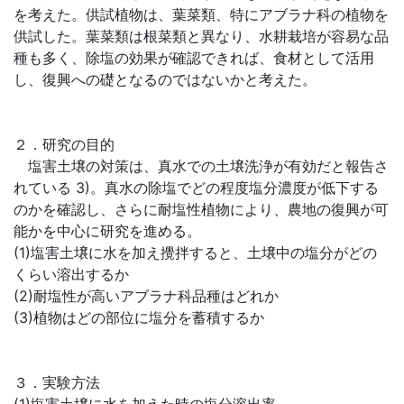
を考えた。供試植物は、葉菜類、特にアブラナ科の植物を
供試した。葉菜類は根菜類と異なり、水耕栽培が容易な品
種も多く、除塩の効果が確認できれば、食材として活用
し、復興への礎となるのではないかと考えた。
２．研究の目的
塩害土壌の対策は、真水での土壌洗浄が有効だと報告さ
れている 3)。真水の除塩でどの程度塩分濃度が低下する
のかを確認し、さらに耐塩性植物により、農地の復興が可
能かを中心に研究を進める。
(1)塩害土壌に水を加え攪拌すると、土壌中の塩分がどの
くらい溶出するか
(2)耐塩性が高いアブラナ科品種はどれか
(3)植物はどの部位に塩分を蓄積するか
３．実験方法