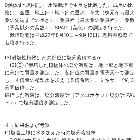
0個体ずつ移植し、水耕栽培で生長を比較した。成長の比
較は、全重、地上部・地下部の重さ、草丈（株元から最大
葉の先端までの長さ）・葉身幅（最大葉の葉身幅）、葉数
（子葉以外の葉数）、SPAD（葉色）の測定を行った。
栽培期間は平成27年8月10日～9月12日に理科室窓際で
栽培を行った。
(3)耐塩性植物はどの部位に塩分蓄積するか
(2)③で栽培した植物体の塩分濃度は、地上部と地下部
に分けて質量を測定した。各部位の質量を電子天秤で測定
し、４倍量の精製水を加え（５倍希釈）、ミキサーで約３
分間破砕した。
破砕した溶液は、塩分濃度計（アタゴポケット塩分計 PAL
-sio）で塩分濃度を測定した。
４．結果および考察
(1)塩害土壌に水を加えた時の塩分溶出率