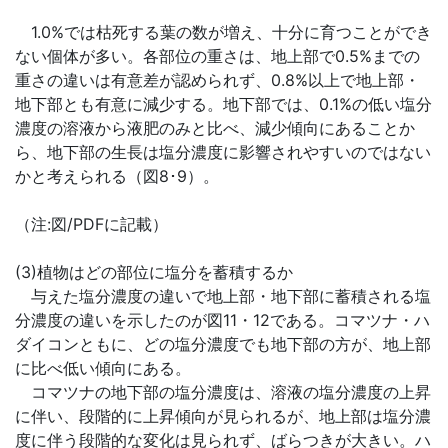
1.0%では枯死する葉の数が増え、十分に育つことができ
ない個体が多い。各部位の重さは、地上部で0.5%までの
重さの違いは有意差が認められず、0.8%以上で地上部・
地下部とも有意に減少する。地下部では、0.1%の低い塩分
濃度の溶液から液肥のみと比べ、減少傾向にあることか
ら、地下部の生長は塩分濃度に影響されやすいのではない
かと考えられる（図8･9）。
（注:図/PDFに記載）
(3)植物はどの部位に塩分を蓄積するか
与えた塩分濃度の違いで地上部・地下部に蓄積される塩
分濃度の違いを示したのが図11・12である。コマツナ・ハ
ダイコンともに、どの塩分濃度でも地下部の方が、地上部
に比べ低い傾向にある。
コマツナの地下部の塩分濃度は、溶液の塩分濃度の上昇
に伴い、段階的に上昇傾向が見られるが、地上部は塩分濃
度に伴う段階的な変化は見られず、ばらつきが大きい。ハ