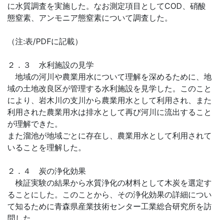
に水質調査を実施した。なお測定項目としてCOD、硝酸
態窒素、アンモニア態窒素について調査した。
（注:表/PDFに記載）
２．３ 水利施設の見学
地域の河川や農業用水について理解を深めるために、地
域の土地改良区が管理する水利施設を見学した。このこと
により、岩木川の支川から農業用水として利用され、また
利用された農業用水は排水として再び河川に流出すること
が理解できた。
また溜池が地域ごとに存在し、農業用水として利用されて
いることを理解した。
２．４ 炭の浄化効果
検証実験の結果から水質浄化の材料として木炭を選定す
ることにした。このことから、その浄化効果の詳細につい
て知るために青森県産業技術センター工業総合研究所を訪
問した。