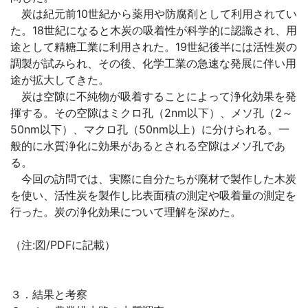
炭は紀元前10世紀から薬用や防腐剤として利用されてい
た。18世紀になると木炭の吸着性が科学的に認識され、用
途として精糖工業に利用された。19世紀後半には活性炭の
調製が試みられ、その後、化学工業の急速な発展に伴い用
途が拡大してきた。
炭は空隙に不純物が吸着することによって浄化効果を発
揮する。その空隙はミクロ孔（2nm以下）、メソ孔（2～
50nm以下）、マクロ孔（50nm以上）に分けられる。一
般的に水質浄化に効果があるとされる空隙はメソ孔であ
る。
今回の訪問では、実際に自分たちが廃材で製作した木炭
を使い、活性炭を製作し比表面積の測定や吸着量の測定を
行った。炭の浄化効果について理解を深めた。
（注:図/PDFに記載）
３．結果と考察