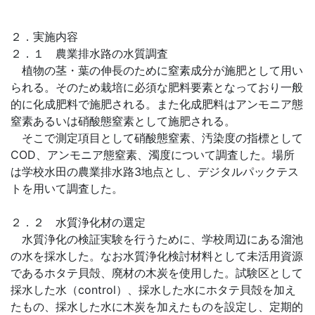
２．実施内容
２．１ 農業排水路の水質調査
植物の茎・葉の伸長のために窒素成分が施肥として用い
られる。そのため栽培に必須な肥料要素となっており一般
的に化成肥料で施肥される。また化成肥料はアンモニア態
窒素あるいは硝酸態窒素として施肥される。
そこで測定項目として硝酸態窒素、汚染度の指標として
COD、アンモニア態窒素、濁度について調査した。場所
は学校水田の農業排水路3地点とし、デジタルパックテス
トを用いて調査した。
２．２ 水質浄化材の選定
水質浄化の検証実験を行うために、学校周辺にある溜池
の水を採水した。なお水質浄化検討材料として未活用資源
であるホタテ貝殻、廃材の木炭を使用した。試験区として
採水した水（control）、採水した水にホタテ貝殻を加え
たもの、採水した水に木炭を加えたものを設定し、定期的