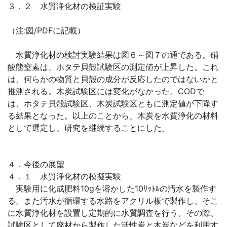
３．２ 水質浄化材の検証実験
（注:図/PDFに記載）
水質浄化材の検討実験結果は図６～図７の通である。硝
酸態窒素は、ホタテ貝殻試験区の測定値が上昇した。これ
は、何らかの物質と貝殻の成分が反応したのではないかと
推測される。木炭試験区には変化がなかった。CODで
は、ホタテ貝殻試験区、木炭試験区ともに測定値が下降す
る結果となった。以上のことから、木炭を水質浄化の材料
として選定し、研究を継続することにした。
４．今後の展望
４．１ 水質浄化材の模擬実験
実験用に化成肥料10gを溶かした10ﾘｯﾄﾙの汚水を製作す
る。また汚水が循環する水路をアクリル板で製作し、そこ
に水質浄化材を設置し定期的に水質調査を行う。その際、
試験区として廃材から製作した活性炭と木炭などを利用す