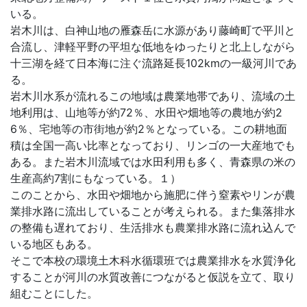
いる。
岩木川は、白神山地の雁森岳に水源があり藤崎町で平川と
合流し、津軽平野の平坦な低地をゆったりと北上しながら
十三湖を経て日本海に注ぐ流路延長102kmの一級河川であ
る。
岩木川水系が流れるこの地域は農業地帯であり、流域の土
地利用は、山地等が約72％、水田や畑地等の農地が約2
6％、宅地等の市街地が約2％となっている。この耕地面
積は全国一高い比率となっており、リンゴの一大産地でも
ある。また岩木川流域では水田利用も多く、青森県の米の
生産高約7割にもなっている。１）
このことから、水田や畑地から施肥に伴う窒素やリンが農
業排水路に流出していることが考えられる。また集落排水
の整備も遅れており、生活排水も農業排水路に流れ込んで
いる地区もある。
そこで本校の環境土木科水循環班では農業排水を水質浄化
することが河川の水質改善につながると仮説を立て、取り
組むことにした。