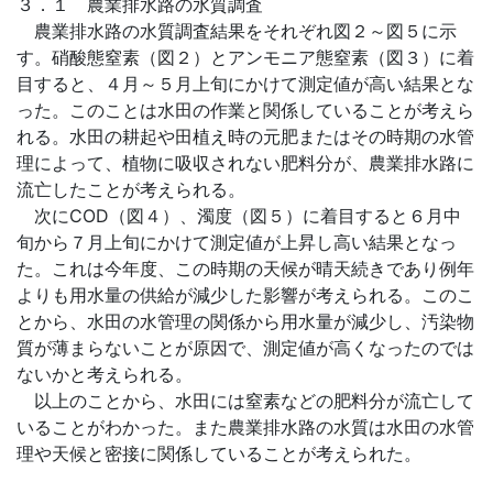
３．１ 農業排水路の水質調査
農業排水路の水質調査結果をそれぞれ図２～図５に示
す。硝酸態窒素（図２）とアンモニア態窒素（図３）に着
目すると、４月～５月上旬にかけて測定値が高い結果とな
った。このことは水田の作業と関係していることが考えら
れる。水田の耕起や田植え時の元肥またはその時期の水管
理によって、植物に吸収されない肥料分が、農業排水路に
流亡したことが考えられる。
次にCOD（図４）、濁度（図５）に着目すると６月中
旬から７月上旬にかけて測定値が上昇し高い結果となっ
た。これは今年度、この時期の天候が晴天続きであり例年
よりも用水量の供給が減少した影響が考えられる。このこ
とから、水田の水管理の関係から用水量が減少し、汚染物
質が薄まらないことが原因で、測定値が高くなったのでは
ないかと考えられる。
以上のことから、水田には窒素などの肥料分が流亡して
いることがわかった。また農業排水路の水質は水田の水管
理や天候と密接に関係していることが考えられた。