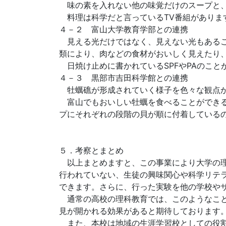
味の素を入れない他の味覚だけのスープと、
料理は科学だと言っているTV番組がありま
４－２ 富山大学教育学部との連携
見える光だけではなく、見えない光もあるこ
類により、肉などの食材がおいしく見えたり
日焼け止めに書かれているSPFやPAのこと
４－３ 黒部市吉田科学館との連携
牡蠣礁が形成されていく様子を色々な観点か
富山でもおいしい牡蠣を食べることができる
プにそれぞれの段階の貝が順に付着している
５．考察とまとめ
以上まとめますと、この事業により大学の理
行われていない、生徒の興味関心や科学リテ
できます。さらに、行った実験を他の学校や
通常の高校の理科教育では、このようなこと
見が開かれる効果があると期待しております
また、本校は地域の生涯学習校としての役割