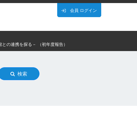
会員
ログイン
館との連携を探る－ （初年度報告）
検索