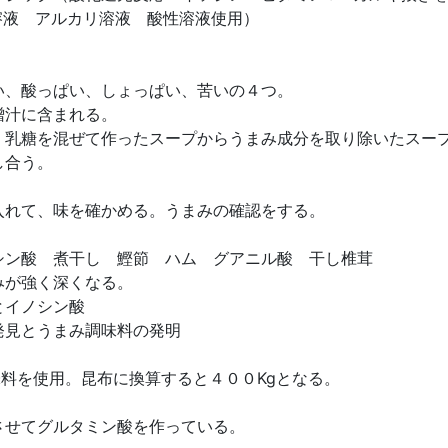
溶液 アルカリ溶液 酸性溶液使用）
、酸っぱい、しょっぱい、苦いの４つ。
噌汁に含まれる。
、乳糖を混ぜて作ったスープからうまみ成分を取り除いたスー
し合う。
れて、味を確かめる。うまみの確認をする。
シン酸 煮干し 鰹節 ハム グアニル酸 干し椎茸
みが強く深くなる。
とイノシン酸
発見とうまみ調味料の発明
味料を使用。昆布に換算すると４００Kgとなる。
させてグルタミン酸を作っている。