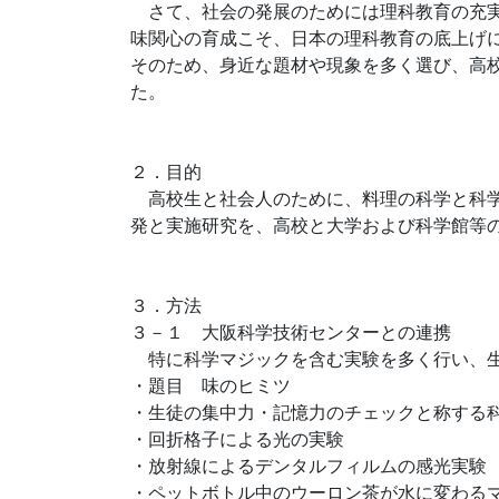
さて、社会の発展のためには理科教育の充実
味関心の育成こそ、日本の理科教育の底上げ
そのため、身近な題材や現象を多く選び、高
た。
２．目的
高校生と社会人のために、料理の科学と科学
発と実施研究を、高校と大学および科学館等
３．方法
３－１ 大阪科学技術センターとの連携
特に科学マジックを含む実験を多く行い、生
・題目 味のヒミツ
・生徒の集中力・記憶力のチェックと称する
・回折格子による光の実験
・放射線によるデンタルフィルムの感光実験
・ペットボトル中のウーロン茶が水に変わる