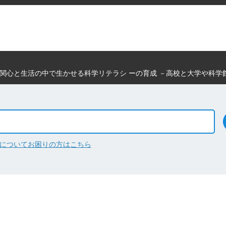
関心と生活の中で生かせる科学リテラシ ーの育成 －高校と大学や科学
について
お困りの方はこちら