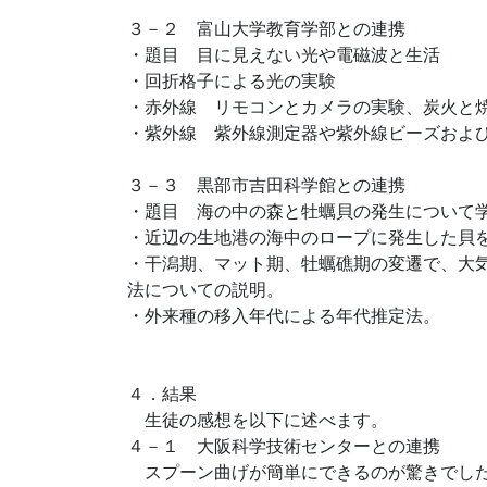
３－２ 富山大学教育学部との連携
・題目 目に見えない光や電磁波と生活
・回折格子による光の実験
・赤外線 リモコンとカメラの実験、炭火と
・紫外線 紫外線測定器や紫外線ビーズおよ
３－３ 黒部市吉田科学館との連携
・題目 海の中の森と牡蠣貝の発生について
・近辺の生地港の海中のロープに発生した貝を
・干潟期、マット期、牡蠣礁期の変遷で、大気
法についての説明。
・外来種の移入年代による年代推定法。
４．結果
生徒の感想を以下に述べます。
４－１ 大阪科学技術センターとの連携
スプーン曲げが簡単にできるのが驚きでし