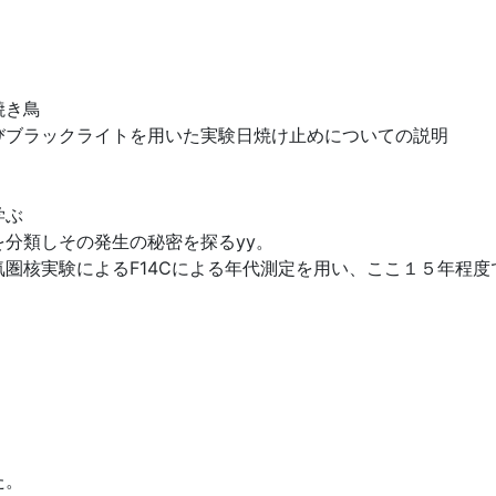
焼き鳥
びブラックライトを用いた実験日焼け止めについての説明
学ぶ
分類しその発生の秘密を探るyy。
圏核実験によるF14Cによる年代測定を用い、ここ１５年程度
た。