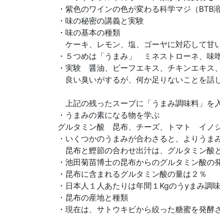
・紫色のワインの色が変わる科学マジ（BTB
・味の秘密の講義と実験
・味の基本の種類
ケーキ、レモン、塩、ゴーヤに対応して甘い
・５つめは「うまみ」 ミネストローネ、味
・実験 醤油、ビーフエキス、チキンエキス
良い臭いがするが、何か足りないことを話
上記の残ったスープに「うまみ調味料」を入
・うまみの素になる物を学ぶ
グルタミン酸 昆布、チーズ、トマト イノ
・いくつかのうまみが合わさると、よりうま
昆布と鰹節の合わせ出汁は、グルタミン酸
・池田菊苗博士の昆布からのグルタミン酸の
・昆布に含まれるグルタミン酸の量は２％
・日本人１人あたりは年間１Kgのうyまみ調
・昆布の産地と種類
・現在は、サトウキビから絞った糖蜜を発酵