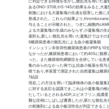
に判定できる特徴を生かし,散乱光を用いた凝集計でエピ
あるONO-3708,やS-145の効果をみ
刺激における大凝集塊の生成を阻害した後に,低濃度の
形成された。これらの結果より,thrombo
与えることが示唆された。つぎに,細胞内cAMPを増加さ
よる大凝集塊の生成のみならず,小凝集塊の生
薬剤も,新しい散乱光を用いた凝集計ではその
6糖尿病患者の散乱光による血小板凝集能
インシュリン非依存性糖尿病患者のPRPを1
なかったが,糖尿病患者において約40%に観察
った。また糖尿病性網膜症を合併している患者
集のみられなかった例では,抗血小板薬を投与
様であり,本装置で測定された自然凝集は糖
7結語
現在,この方法を用いて臨床検体の血小板凝
に対する反応を認識でき,これは小凝集塊の検
たしているとされるADP,エピネフリン,低
難な症例にしばしば遭遇したが,新たな散乱
の刺激剤による血小板活性化が判定できること