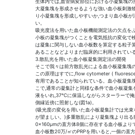
生体内では,血管病変部位における小凝集塊の
大凝集塊を形成させるような強い血小板刺激
り小凝集塊を形成しやすいか,つまり血小板が
い。
吸光度法を用いた血小板機能測定法の欠点を
小板の凝集塊がつくことを電気抵抗の変化で検
は凝集に関与しない血小板数を算定する粒子算
あることなどよりまだ臨床的に利用されてい
3.散乱光を用いた血小板凝集測定法の開発
そこで我々は前方散乱光による血小板凝集塊の
この原理はすでに,flow cytometer ( fluo
有用であることが知られている。血小板凝集塊
こで,通常の凝集計と同様な条件で血小板凝集
液をいれ,37℃に保温しながらスターラーで
側縁近傍に照射しな(図1a)。
(吸光度の変化を用いた血小板凝集計では光束
が望ましい。)多重散乱により凝集塊より出る
0x160μmの直方体8個に存在する血小板より
血小板数20万/㎡のPRPを用いると,一個の