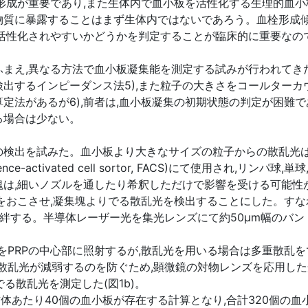
形成が重要であり,また生体内で血小板を活性化する生理的血小
物質に暴露することはまず生体内ではないであろう。血栓形成傾
活性化されやすいかどうかを判定することが臨床的に重要なの
ふまえ,異なる方法で血小板凝集能を測定する試みが行われてき
出するインピーダンス法5),また粒子の大きさをコールターカ
定法があるが6),前者は,血小板凝集の初期状態の判定が困難で
る場合は少ない。
検出を試みた。血小板より大きなサイズの粒子からの散乱光は,
rescence-activated cell sortor, FACS)にて使用さ
は,細いノズルを通したり希釈しただけで影響を受ける可能性が
をおこさせ,凝集塊よりでる散乱光を検出することにした。すな
掩絆する。半導体レーザー光を集光レンズにて約50μm幅のバ
をPRPの中心部に照射するが,散乱光を用いる場合は多重散乱
散乱光が減弱するのを防ぐため,顕微鏡の対物レンズを応用した光
でる散乱光を測定した(図1b)。
直方体あたり40個の血小板が存在する計算となり,合計320個