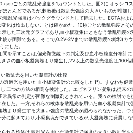
,10μsecごとの散乱光強度を1カウントとした。図2に,オッ
がほとんどであるが,刺激後は散乱光強度の大きいものが増加
以下の散乱光強度はバックグラウンドとして除去した。EGTAおよ
変化は検出しないことは確かめた。10秒ごとの散乱強度とその
aに示した三次元グラフであり,血小板凝集にともなう散乱強度
が困難である。そこで,0.2V-2Vまでの散乱強度の総和(カウ
ようにした。
関を示すことは,偏光顕微鏡下の判定及び血小板粒度分布計によ
の大きさの血小板凝集塊より発生し,2V以上の散乱光強度は,10
しい散乱光を用いた凝集計の比較
の透過光を用いた血小板凝集計の比較をした1°)。すなわち健常
定し,二つの方法の相関を検討した。エピネフリン凝集は,従来の
正常異常の判定が困難な刺激剤とされている。我々の検討でも
在した。一方,それらの検体を散乱光を用いた血小板凝集計で
集塊より発生する大きい強度の散乱光が認められなかった。つ
分に起きており,小凝集塊ができているが,大凝集塊に発展しな
られる検体は,散乱光を用いた凝集計で強度の大きい散乱光を