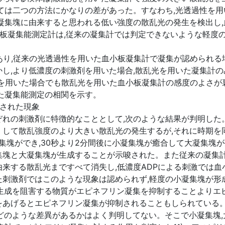
ては二つの方法にかなりの差があった。すなわち,光透過性を
凝集塊に由来すると思われる低い強度の散乱光の発生を検出し
血小板凝集能測定計は,従来の凝集計では判定できないような軽
あり,従来の光透過性を用いた血小板凝集計で凝集が認められる
し,より低濃度の刺激剤を用いた場合,散乱光を用いた凝集計
ンを用いた場合でも散乱光を用いた血小板凝集計の感度のよさが
た凝集能測定の相関を示す。
にされた現象
れの刺激剤に特徴的なこととして,次のような結果が判明した
くして散乱強度のより大きい散乱光の発生するが,それに時期を
凝集塊ができ,30秒より2分間後に小凝集塊が癒合して大凝集塊
塊と大凝集塊が生成することが示唆された。また従来の凝集計
来する散乱光まですべて消失し,低濃度ADPによる刺激では
た刺激剤ではこのような現象は認められず,軽度の小凝集塊が形
A2の生成を阻害する物質がエピネフリン凝集を抑制することよりエピネ
あげるとエピネフリン凝集が抑制されることもしられている。一方,t
どのような差異があるかはよく判明してない。そこで小凝集塊