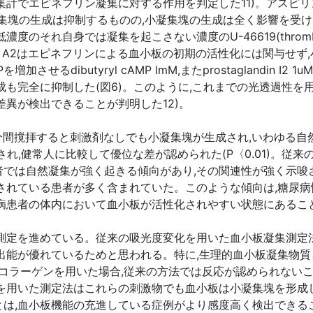
ネフリン凝集に対する作用を判定した11)。アスピリン,thromboxa
ると,大凝集塊の生成は抑制するものの,小凝集塊の生成は全く影響
それ自身では凝集を起こさない濃度のU-46619(thromboxa
xane A2はエピネフリンによる血小板の初期の活性化には関与せ
せるdibutyryl cAMP lmM,またprostaglandin 
成も完全に抑制した(図6)。このように,これまでの光透過性
差異が検出できることが判明した12)。
0分間撹拝すると刺激剤なしでも小凝集塊が生成され,いわゆる
され,健常人に比較して優位な差が認められた(P〈0.01)。従
では自然凝集が強く起きる傾向があり,その関連性が強く示唆
されている患者が多く含まれていた。このような傾向は,糖尿
尿病患者の体内において血小板が活性化されやすい状態にあるこ
集測定を進めている。従来の吸光度変化を用いた血小板凝集測定
出能が優れているためと思われる。特に,生理的血小板凝集物
濃度コラーゲンを用いた場合,従来の方法では反応が認められない
光を用いた測定法はこれらの刺激物でも血小板は小凝集塊を形成
は,血小板機能の充進している症例がより感度高く検出できるこ