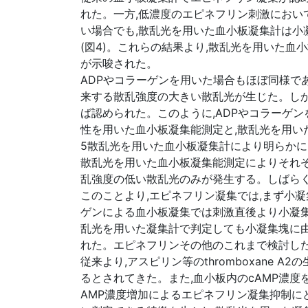
れた。一方,低濃度のエピネフリン刺激におい
い場合でも,散乱光を用いた血小板凝集計は小
(図4)。これらの結果より,散乱光を用いた
が示唆された。
ADPやコラーゲンを用いた場合もほぼ同様で
来する散乱強度の大きい散乱光が生じた。しか
ば認められた。このように,ADPやコラーゲ
性を用いた血小板凝集能測定と,散乱光を用い
5散乱光を用いた血小板凝集計により明らか
散乱光を用いた血小板凝集能測定によりそれぞ
乱強度の低い散乱光のみが発生する。しばら
このことより,エピネフリン凝集では,まず小
ゲンによる血小板凝集では刺激直後より小凝集
乱光を用いた凝集計で判定しても小凝集塊に由
れた。エピネフリンその他のこれまで検討し
従来より,アスピリン等のthromboxane 
るとされてきた。また,血小板内のcAMP濃度を
AMP濃度増加によるエピネフリン凝集抑制に