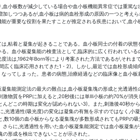
,血小板数が減少している場合や血小板機能異常症では重篤な出
増加しつつあるが,血小板は病的血栓形成の原因の一つと考えら
機能が重要な役割を果たすことが推定される疾患において,血小
は,粘着と凝集が起きることである。血小板同士の付着の状態
る。血小板凝集能の検査法として,臨床的に広く行われているの
法は,1962年Born等により考案された方法であるが,それ
間広く臨床応用されてきた1・2)。しかし,最近では血栓形成傾
くなってしまった。患者の病態,治療経過などの臨床像と血小板
集能測定法の最大の難点は,血小板凝集塊の形成と光透過性の相関が
集刺激物質をPRPに加えると,20秒後には単III小板の約70%
んどこの時期は変化が認められない3)。また,刺激後40秒から
うに,光透過性(吸光度)の変化は凝集の有無を示すのではなく,
と,数10個の血小板からなる凝集塊が多数形成されてもPRPの
。さらに,光透過性を用いた血小板凝集能測定では血小板凝集
塊の形成を検出できないことが示された。