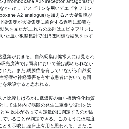
ne A2のreceptor antagonistで
を受けなかった。アスピリンを用いてエピネフリン
ne A2 analogue)を加えると大凝集塊が
ず,小凝集塊が大凝集塊に癒合する過程に影響を
I2 1uM効果を見たが,これらの薬剤はエピネフリンに
を用いた血小板凝集計ではほぼ同様な結果を示す
自然凝集がおきる。自然凝集は健常人には見られ
来の吸光度法では両者において差は認められなか
された。また,網膜症を有していながら自然凝
病性腎症や神経障害を有する患者においても同
とを示唆すると思われる。
法と比較しはるかに低濃度の血小板活性化物質
質として生体内で病態の発生に重要な役割をは
ことや,反応があっても定量的に判定するのが困
していることが判定できる。このように低濃度
とを示唆し,臨床上有用と思われる。また,こ