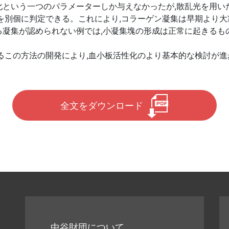
という一つのパラメーターしか与えなかったが,散乱光を用い
を別個に判定できる。これにより,コラーゲン凝集は早期より大
る凝集が認められない例では,小凝集塊の形成は正常に起きるも
るこの方法の開発により,血小板活性化のより基本的な検討が進
全文をダウンロード
中谷財団について