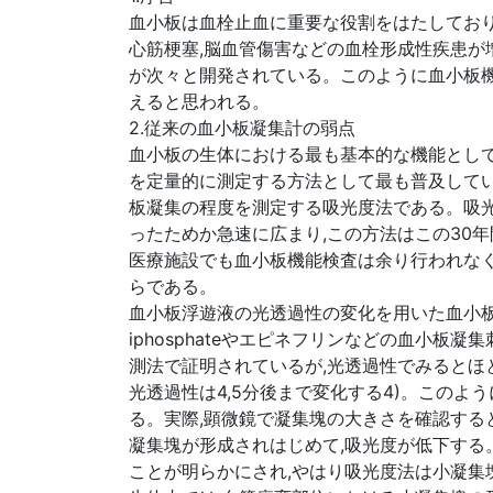
血小板は血栓止血に重要な役割をはたしており
心筋梗塞,脳血管傷害などの血栓形成性疾患が
が次々と開発されている。このように血小板
えると思われる。
2.従来の血小板凝集計の弱点
血小板の生体における最も基本的な機能として
を定量的に測定する方法として最も普及してい
板凝集の程度を測定する吸光度法である。吸光度
ったためか急速に広まり,この方法はこの30年
医療施設でも血小板機能検査は余り行われな
らである。
血小板浮遊液の光透過性の変化を用いた血小板凝
iphosphateやエピネフリンなどの血小板凝
測法で証明されているが,光透過性でみるとほと
光透過性は4,5分後まで変化する4)。このよ
る。実際,顕微鏡で凝集塊の大きさを確認する
凝集塊が形成されはじめて,吸光度が低下する
ことが明らかにされ,やはり吸光度法は小凝集