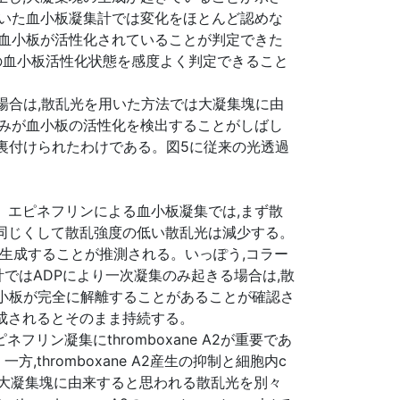
用いた血小板凝集計では変化をほとんど認めな
,血小板が活性化されていることが判定できた
度の血小板活性化状態を感度よく判定できること
場合は,散乱光を用いた方法では大凝集塊に由
のみが血小板の活性化を検出することがしばし
裏付けられたわけである。図5に従来の光透過
。エピネフリンによる血小板凝集では,まず散
同じくして散乱強度の低い散乱光は減少する。
が生成することが推測される。いっぽう,コラー
ではADPにより一次凝集のみ起きる場合は,散
血小板が完全に解離することがあることが確認さ
成されるとそのまま持続する。
フリン凝集にthromboxane A2が重要であ
hromboxane A2産生の抑制と細胞内c
,大凝集塊に由来すると思われる散乱光を別々