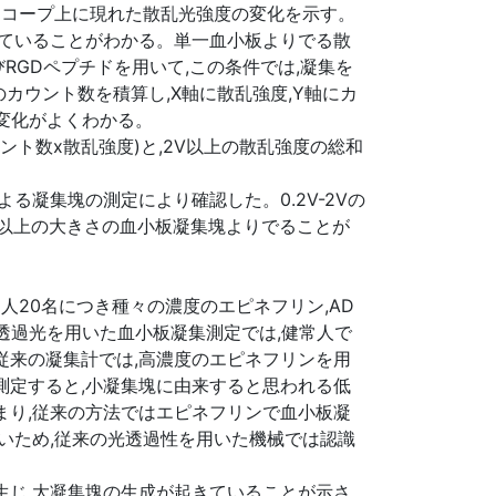
シロスコープ上に現れた散乱光強度の変化を示す。
していることがわかる。単一血小板よりでる散
びRGDペプチドを用いて,この条件では,凝集を
カウント数を積算し,X軸に散乱強度,Y軸にカ
の変化がよくわかる。
ント数x散乱強度)と,2V以上の散乱強度の総和
る凝集塊の測定により確認した。0.2V-2Vの
0個以上の大きさの血小板凝集塊よりでることが
人20名につき種々の濃度のエピネフリン,AD
透過光を用いた血小板凝集測定では,健常人で
従来の凝集計では,高濃度のエピネフリンを用
測定すると,小凝集塊に由来すると思われる低
まり,従来の方法ではエピネフリンで血小板凝
いため,従来の光透過性を用いた機械では認識
生じ,大凝集塊の生成が起きていることが示さ