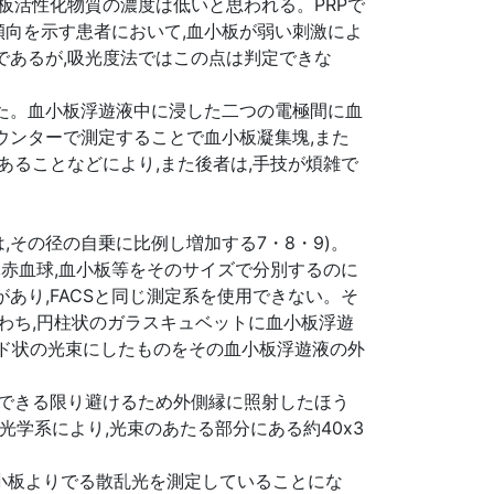
板活性化物質の濃度は低いと思われる。PRPで
向を示す患者において,血小板が弱い刺激によ
であるが,吸光度法ではこの点は判定できな
た。血小板浮遊液中に浸した二つの電極間に血
ウンターで測定することで血小板凝集塊,また
あることなどにより,また後者は,手技が煩雑で
その径の自乗に比例し増加する7・8・9)。
れ,リンパ球,単球,赤血球,血小板等をそのサイズで分別するのに
あり,FACSと同じ測定系を使用できない。そ
わち,円柱状のガラスキュベットに血小板浮遊
ンド状の光束にしたものをその血小板浮遊液の外
をできる限り避けるため外側縁に照射したほう
学系により,光束のあたる部分にある約40x3
の血小板よりでる散乱光を測定していることにな