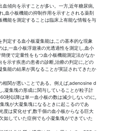
血傾向を示すことが多い。一方,近年糖尿病,
れ,血小板機能の抑制作用を示すとされる薬剤
板機能を測定することは臨床上有能な情報を与
を判定する血小板凝集能は,この基本的な現象
は,一血小板浮遊液の光透過性を測定し,血小
まで簡便で定量性をもつ血小板機能測定法がなか
向を示す疾患の患者の診断,治療の判定に,どの
凝集能の結果が異なることが実証されてきたか
悪いことである。例えば,adenosine d
が消失し,凝集塊の形成に関与していることが粒子計
60秒以降は単一血小板の数は減少しないのに,
小凝集塊が大凝集塊になるときに起こるのであ
吸光度は変化せず,数千個の血小板からなる巨大
が欠如していた症例でも小凝集塊ができていた