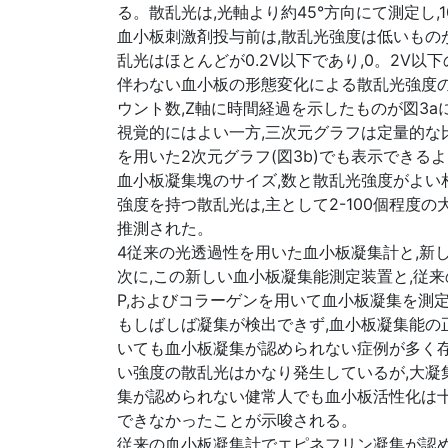
る。散乱光は,光軸より約45°方向にて測定し
血小板刺激剤投与前は,散乱光強度は低いもの
乱光はほとんどが0.2V以下であり,0。2V
伴わない血小板の形態変化による散乱光強度の
ウント数,Z軸に時間経過を示したものが図3
視覚的にはよい一方,三次元グラフは定量的な比較
を用いた2次元グラフ(図3b)でも表示できる
血小板凝集塊のサイズ,数と散乱光強度がよい相
強度を持つ散乱光は,主として2-100個程度
推測された。
4従来の光透過性を用いた血小板凝集計と,新
次に,この新しい血小板凝集能測定装置と,従来
P,およびコラーゲンを用いて血小板凝集を測
もしばしば凝集が検出できず,血小板凝集能の
いても血小板凝集が認められない症例が多く存
い強度の散乱光はかなり発生しているが,大凝
集が認められない健常人でも血小板活性化は十
できなかったことが示唆される。
従来の血小板凝集計でエピネフリン凝集が認め