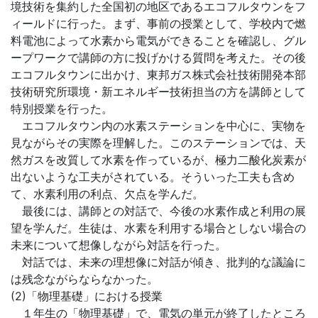
境技術を集約した全国初の地区であるエコフルタウンをフ
ィールドに行った。まず、事前の授業として、学校内で燃
料電池によって水素から電気ができることを確認し、グル
ープワークで講師の方に投げかける質問を考えた。その後
エコフルタウンに出かけ、東邦ガス株式会社技術開発本部
技術研究所環境・新エネルギー技術担当の方を講師として
特別授業を行った。
エコフルタウン内の水素ステーションを中心に、実物を
見ながらその実際を理解した。このステーションでは、天
然ガスを改質して水素を作っているが、極力二酸化炭素が
出ないような工夫がされている。そういった工夫も含め
て、水素利用の利点、欠点を学んだ。
最後には、講師との対話で、今後の水素作成と利用の展
望を学んだ。生徒は、水素を利用する場合としない場合の
未来について想像しながら対話を行った。
対話では、未来の理想像に対話が傾き、批判的な議論に
は残念ながらならなかった。
(2)「物理基礎」における授業
１年生の「物理基礎」で、電気の単元が終了したところ