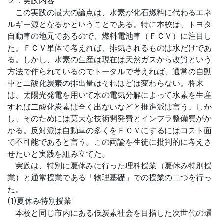
２．実践内容
この実践の最大の論点は、水素が化石燃料に代わるエネ
ルギー源となるかということである。特に本校は、トヨタ
自動車の地元であるので、燃料電池車（ＦＣＶ）に注目し
た。ＦＣＶ単体で考えれば、排気されるものは水だけであ
る。しかし、水素の生産は現在は天然ガスから改質という
方法で作られているのでトータルで考えれば、通常の自動
車と二酸化炭素の排出量はそれほどは変わらない。将来
は、太陽光発電を用いて水の電気分解によって水素を生産
すれば二酸化炭素は全く出ないなどと推進派は言う。しか
し、そのためには莫大な技術開発費とインフラ整備費がか
かる。反対派は自動車の多くをＦＣＶにするにはコスト面
で不可能であると言う。この両論を生徒に批判的に考えさ
せたいと実践を組み立てた。
実践は、特別に夏休みに行った理科授業（夏休み特別授
業）と通常授業である「物理基礎」での授業の二つを行っ
た。
(1)夏休み特別授業
本校と同じ市内にある低炭素社会を目指した次世代の環