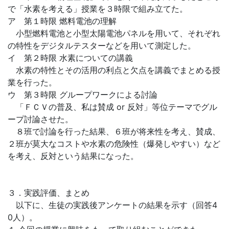
で「水素を考える」授業を３時限で組み立てた。
ア 第１時限 燃料電池の理解
小型燃料電池と小型太陽電池パネルを用いて、それぞれ
の特性をデジタルテスターなどを用いて測定した。
イ 第２時限 水素についての講義
水素の特性とその活用の利点と欠点を講義でまとめる授
業を行った。
ウ 第３時限 グループワークによる討論
「ＦＣＶの普及、私は賛成 or 反対」等位テーマでグル
ープ討論させた。
８班で討論を行った結果、６班が将来性を考え、賛成、
２班が莫大なコストや水素の危険性（爆発しやすい）など
を考え、反対という結果になった。
３．実践評価、まとめ
以下に、生徒の実践後アンケートの結果を示す（回答4
0人）。