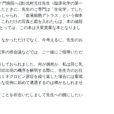
門病院へ(故)北村元仕先生（臨床化学の第一
したときに、先生のご専門は「生化学」でした
っしゃられ、「血液細胞アトラス」という御本
「これだけの写真と図を入れたらば、本の値段
とっては、この本は大変貴重な本となりまし
くなかっただけでなく、今考えるに、先生のお
異常の班会議などでは、ご一緒にご指導いただ
析しておられました。何が偶然か、私は同じ乳
尿症出現の機序を解明する際に、先生方のお仕
はミオグロビン尿症を繰り返した場合には重篤
うな症例に始めて遭遇するのは稀かもしれませ
すことを祈念いたしまして先生への餞にしたい