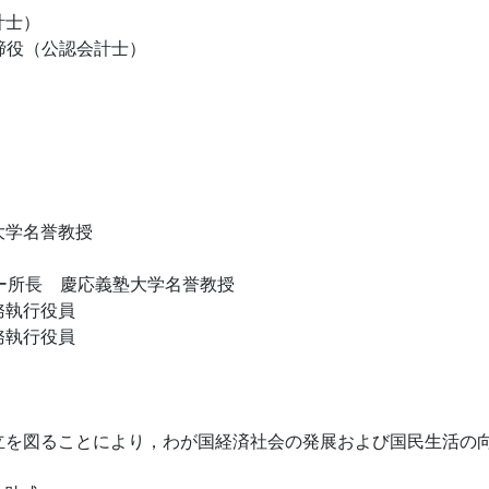
計士）
締役（公認会計士）
大学名誉教授
ー所長 慶応義塾大学名誉教授
務執行役員
務執行役員
立を図ることにより，わが国経済社会の発展および国民生活の