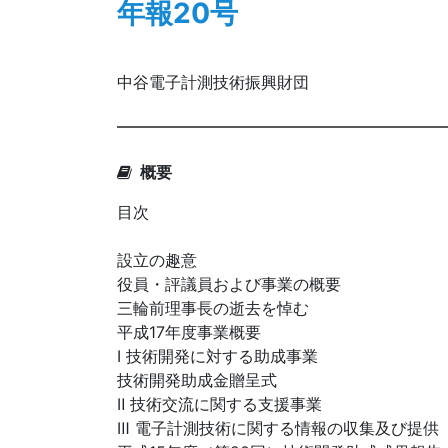
年報20号
中谷電子計測技術振興財団
概要
目次
設立の趣意
役員・評議員および事業の概要
三輪前理事長の逝去を悼む
平成17年度事業概要
Ⅰ 技術開発に対する助成事業
技術開発助成金贈呈式
Ⅱ 技術交流に関する支援事業
Ⅲ 電子計測技術に関する情報の収集及び提供