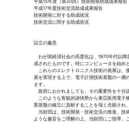
平成15年度（第20回）技術開発助成成果報告
平成17年度技術交流助成成果報告
技術開発に対する助成状況
技術交流に関する助成状況
設立の趣意
わが国経済社会の高度化は、1970年代以
成されたものです。特にコンピュータを始め
これらのエレクトロニクス技術の発展は、優
展を実現する上で、電子計測技術基盤の一層
ます。
政府におかれましても、その重要性を十分認
このような客観的諸情勢から東亞医用電子株
業基盤の確立に貢献することを強く念願され、
当財団は、技術開発・技術交流の推進、技術
ような趣旨をご理解の上、当財団にご指導、