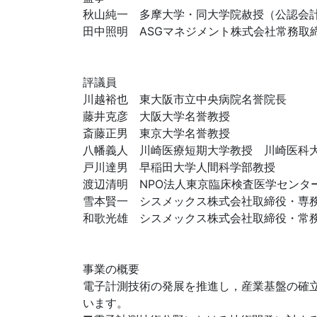
秋山純一 多摩大学・同大学院赦授（公認会
田中照明 ASGマネジメント株式会社常務取
評議員
川越裕也 東大阪市立中央病院名誉院長
藤井克彦 大阪大学名誉教授
斎藤正男 東京大学名誉教授
八幡義人 川崎医療短期大学教授 川崎医科
戸川達男 早稲田大学人間科学部教授
渡辺清明 NPO法人東京臨床検査医学センタ
雪本賢一 シスメックス株式会社取締役・専
和歌光雄 シスメックス株式会社取締役・常
事業の概要
電子計測技術の発展を推進し，産業基盤の確
います。