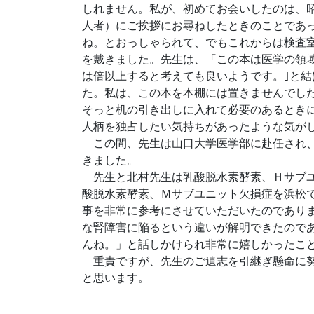
しれません。私が、初めてお会いしたのは、昭
人者）にご挨拶にお尋ねしたときのことであ
ね。とおっしゃられて、でもこれからは検査
を戴きました。先生は、「この本は医学の領
は倍以上すると考えても良いようです。｣と
た。私は、この本を本棚には置きませんでし
そっと机の引き出しに入れて必要のあるとき
人柄を独占したい気持ちがあったような気が
この間、先生は山口大学医学部に赴任され、
きました。
先生と北村先生は乳酸脱水素酵素、Ｈサブユ
酸脱水素酵素、Ｍサブユニット欠損症を浜松
事を非常に参考にさせていただいたのであり
な腎障害に陥るという違いが解明できたので
んね。」と話しかけられ非常に嬉しかったこ
重責ですが、先生のご遺志を引継ぎ懸命に努
と思います。