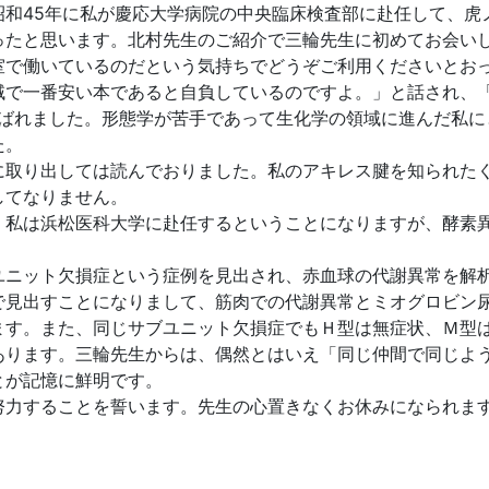
和45年に私が慶応大学病院の中央臨床検査部に赴任して、虎ノ
ったと思います。北村先生のご紹介で三輪先生に初めてお会い
室で働いているのだという気持ちでどうぞご利用くださいとお
域で一番安い本であると自負しているのですよ。」と話され、
結ばれました。形態学が苦手であって生化学の領域に進んだ私に
た。
に取り出しては読んでおりました。私のアキレス腱を知られた
してなりません。
私は浜松医科大学に赴任するということになりますが、酵素
ニット欠損症という症例を見出され、赤血球の代謝異常を解
で見出すことになりまして、筋肉での代謝異常とミオグロビン
ます。また、同じサブユニット欠損症でもＨ型は無症状、Ｍ型
あります。三輪先生からは、偶然とはいえ「同じ仲間で同じよ
とが記憶に鮮明です。
力することを誓います。先生の心置きなくお休みになられま