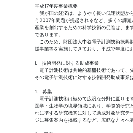
平成17年度事業概要
我が国の経済は、ようやく長い低迷状態から
う2007年問題が提起されるなど、多くの課
産業を創出するための科学技術の促進は、ま
であります。
このため、財団法人中谷電子計測技術振興財
援事業等を実施してきており、平成17年度に
I. 技術開発に対する助成事業
電子計測技術は共通的基盤技術であって、先
その電子計測技術に対する技術開発助成事業
1. 募集
電子計測技術は極めて広汎な分野に亘ります
医学・生物学の境界領域にあり、学際的研究
れに準ずる研究機関に対して助成対象研究テ
ジに募集案内を掲載するなど、広範な方々へ