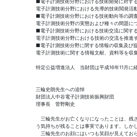
■電子計測技術分野における技術開発に対す
電子計測技術分野における先導的技術閲発活
■電子計測技術分野における技術動向等の調
電子計測技術分野の実態および種々の間題に
■電子計測技術分野における技術交流に関す
電子計測技術分野における技術の交流を推進
■電子計測技術分野に閉する情報の収集及び
電子計測技術に関する情報文献、資料等を収
特定公益増進法人 当財団は平成16年11月
三輪史朗先生への追悼
財団法人中谷電子計測技術振興財団
理事長 菅野剛史
三輪先生がお亡くなりになったことは、残さ
う気持ちが残ることは事実であります。しか
三輪先生のお顔にはいつも笑顔が見えておら