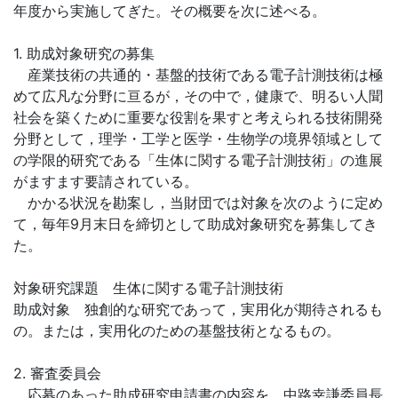
年度から実施してぎた。その概要を次に述べる。
1. 助成対象研究の募集
産業技術の共通的・基盤的技術である電子計測技術は極
めて広凡な分野に亘るが，その中で，健康で、明るい人聞
社会を築くために重要な役割を果すと考えられる技術開発
分野として，理学・工学と医学・生物学の境界領域として
の学限的研究である「生体に関する電子計測技術」の進展
がますます要請されている。
かかる状況を勘案し，当財団では対象を次のように定め
て，毎年9月末日を締切として助成対象研究を募集してき
た。
対象研究課題 生体に関する電子計測技術
助成対象 独創的な研究であって，実用化が期待されるも
の。または，実用化のための基盤技術となるもの。
2. 審査委員会
応募のあった助成研究申請書の内容を，中路幸謙委員長