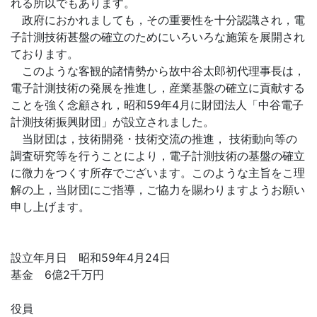
れる所以でもあります。
政府におかれましても，その重要性を十分認識され，電
子計測技術甚盤の確立のためにいろいろな施策を展開され
ております。
このような客観的諸情勢から故中谷太郎初代理事長は，
電子計測技術の発展を推進し，産業基盤の確立に貢献する
ことを強く念顧され，昭和59年4月に財団法人「中谷電子
計測技術振興財団」が設立されました。
当財団は，技術開発・技術交流の推進， 技術動向等の
調査研究等を行うことにより，電子計測技術の基盤の確立
に微力をつくす所存でございます。このような主旨をこ理
解の上，当財団にご指導，ご協力を賜わりますようお願い
申し上げます。
設立年月日 昭和59年4月24日
基金 6億2千万円
役員