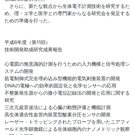
さらに、新たな観点から生体電子計測技術を研究するた
め、理・エ学と医学との専門家からなる研究会を発足する
ための準備を行った。
平成6年度（第11回）
技術開発助成研究成果報告
心電図の無意識的計測を行うための入力機構と信号処理シ
ステムの開発
筋電制御式完全埋め込み型機能的電気剌激装置の開発
DNAの電極への効率的固定化と化学センサヘの応用
不整脈発生源からの微小電位記録法の開発と応用に関する
研究
三次元超音波法による心臓の動態評価と機能計測
高生体適合性血管内留置型酸素分圧センサの開発
レーザー・トラッピングされたプロープを用いたニアフィ
ールド光学顕微鏡による生体細胞内のナノメトリック観察