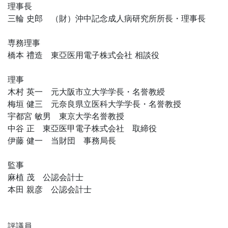
理事長
三輪 史郎 （財）沖中記念成人病研究所所長・理事長
専務理事
橋本 禮造 東亞医用電子株式会社 相談役
理事
木村 英一 元大阪市立大学学長・名誉教綬
梅垣 健三 元奈良県立医科大学学長・名誉教授
宇都宮 敏男 東京大学名誉教授
中谷 正 東亞医甲電子株式会社 取締役
伊藤 健一 当財団 事務局長
監事
麻植 茂 公認会計士
本田 親彦 公認会計士
評議員