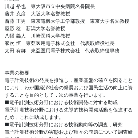
川越 裕也 東大阪市立中央病院名誉院長
藤井 克彦 大阪大学名誉教授
斎藤 正男 東京電機大学工学部敦授 東京大学名誉教授
屋形 稔 新潟大学名誉敦授
八幡 義人 川崎医科大学教授
家次 恒 東亞医用電子株式会社 代表取締役社長
太田 有郷 東亞医用電子株式会社 代表取締役専務
事業の概要
電子計測技術の発展を推進し，産業基盤の確立を図ること
により，わが国経済社会の発展および国民生活の向上に資
することを目的として，次の事業を行います。
■電子計測技術分野における技術開発に対する助成
電子計測技術分野における先導的技術開発活動を促進する
ため，これに助成します。
■電子計測技術分野における技術動向等の調査，研究
電子計測技術分野の実態および種々の問題について調査研