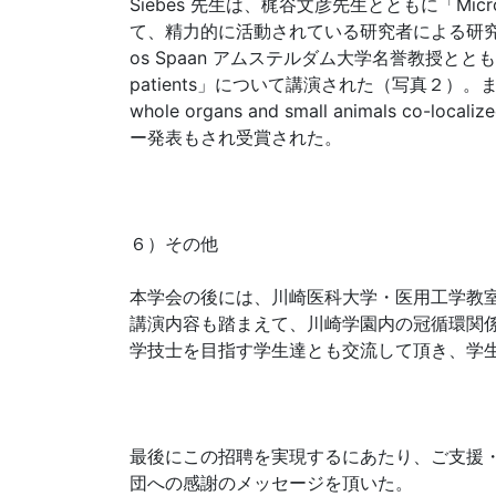
Siebes 先生は、梶谷文彦先生とともに「Microva
て、精力的に活動されている研究者による研究
os Spaan アムステルダム大学名誉教授とともに「Coronary m
patients」について講演された（写真２）。また、上記の
whole organs and small animals co-local
ー発表もされ受賞された。
６）その他
本学会の後には、川崎医科大学・医用工学教
講演内容も踏まえて、川崎学園内の冠循環関係
学技士を目指す学生達とも交流して頂き、学
最後にこの招聘を実現するにあたり、ご支援・ご
団への感謝のメッセージを頂いた。