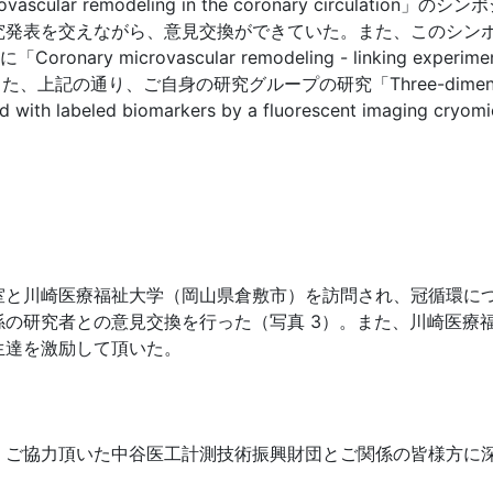
scular remodeling in the coronary circula
発表を交えながら、意見交換ができていた。また、このシンポジウ
icrovascular remodeling - linking experimental fin
通り、ご自身の研究グループの研究「Three-dimensional charac
ized with labeled biomarkers by a fluorescent imaging
室と川崎医療福祉大学（岡山県倉敷市）を訪問され、冠循環に
の研究者との意見交換を行った（写真 3）。また、川崎医療
生達を激励して頂いた。
協力頂いた中谷医工計測技術振興財団とご関係の皆様方に深謝申し上