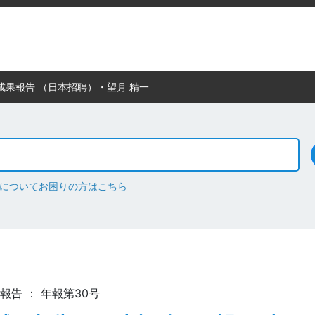
成果報告 （日本招聘）・望月 精一
について
お困りの方はこちら
果報告 ： 年報第30号