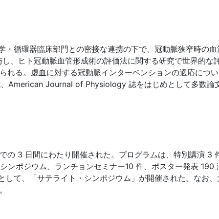
ダム大学・循環器臨床部門との密接な連携の下で、冠動脈狭窄時の
与し、ヒト冠動脈血管形成術の評価法に関する研究で世界的な
オニアでもおられる。虚血に対する冠動脈インターベンションの適応に
、American Journal of Physiology 誌をはじめとして
日までの 3 日間にわたり開催された。プログラムは、特別講演 3
者シンポジウム、ランチョンセミナー10 件、ポスター発表 190
総会」として、「サテライト・シンポジウム」が開催された。なお
た。