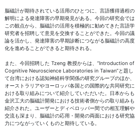
脳磁計が期待されている活用のひとつに、言語獲得過程の
解明による発達障害の早期発見がある。今回の研究会では
この観点から、脳磁計の活用を積極的に勧めてきた言語学
研究者を招聘して意見を交換することができた。今回の議
論を活かし、発達障害の早期診断につながる脳磁計の高度
化を進めることができると期待される。
また、今回招聘した Tzeng 教授からは、”Introduction of
Cognitive Neuroscience Laboratories in Taiwan”と題し
て台湾における認知神経科学関係の研究グループのほか、
オーストラリアやヨーロッパ各国との国際的な共同研究に
おける取り組みについて紹介していただいた。日本からも
金沢工大の脳磁計開発における技術者側からの取り組みも
紹介された。ユーザーとディベロッパー間での相互理解や
交流も深まり、脳磁計の応用・開発の両面における研究協
力につながっていくものと期待している。