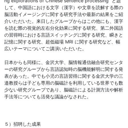
ng explorations of Chinese sentence processing” と題
して、中国語における文字（漢字）や文章を読解する際の
脳活動イメージングに関する研究手法や最新の結果をご紹
介いただいた。来日したグループからはこの他にも、漢字
を読む際の視覚的左右分化効果に関する研究、第二外国語
の習得時における言語スイッチングに関する研究、瞬きと
記憶に関する研究、超低磁場 MRI に関する研究など、幅
広いテーマについてご講演いただいた。
日本からも同様に、金沢大学、脳情報通信融合研究センタ
ーの研究グループから言語認知時の脳機能解明に関する発
表があった。中でも小児の言語習得に関する金沢大学の三
邉教授らは子ども専用の脳磁計を利用している世界でも数
少ない研究グループであり、脳磁計による計測方法や解析
手法等についても活発な議論がなされた。
５）招聘した成果