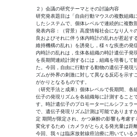
２）会議の研究テーマとその討論内容
研究発表題目は「自由行動マウスの複数組織にお
したシステムで、個体レベルで連続的に複数
発表内容：（背景）高度情報社会になり人々
良およびそれに伴う体内時計の乱れが惹起する
維持機構の乱れ）を誘発し，様々な疾患の発
内時計の乱れは，生体各組織の時計遺伝子発
を長期間連続計測するには，組織を培養して
た。今回，自由に行動する動物の遺伝子発現リ
ズムが外界の刺激に対して異なる反応を示す
がかりとなるものです。
（研究手法と成果）個体レベルで長期間、各
伝子の発現リズムを各組織毎に計測すること
す。時計遺伝子のプロモーターにルシフェラー
で、遺伝子発現リズム計測は可能であります
定 期間が限定され、かつ麻酔の影響も考慮す
変化するため（カメラがとらえる発光量は距
今回、我々は臨床放射線癌治療に用いている