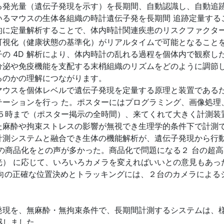
る発光量（遺伝子発現を示す）を長期間、自動認識し、自動追
いるマウスの生体各組織の時計遺伝子発を長期間 追跡定量する
的に定量解析することで、体内時計関連疾患のリスクファクタ
可視化（健康状態の基準化）がリアルタイムで可能となること
の 4D 解析により、体内時計の乱れる過程を個体内で観察し
分泌や免疫機能を支配する末梢組織のリズムをどのように調節
るのかの理解につながります。
マウスを個体レベルで遺伝子発現を定量する原理と装置である
テーションを行っ た。ポスターにはプログラミング、画像処理
５時まで（ポスター掲示の全時間）、来てくれて大きく計測装
た麻酔や拘束ストレスの影響が無視でき生理学的条件下で計測
計測システムと融合でき生体の機能解析が、遺伝子発現から行
商品化をとの声が多かった。商品化で問題になる２ 台の超高感
光） に応じて、いろいろカメラを変えればいいとの意見もあっ
方向の正確な位置決めとトラッキングには、２台のカメラによる
発現を、無麻酔・無拘束条件で、長期間計測するシステムは、
感しました。