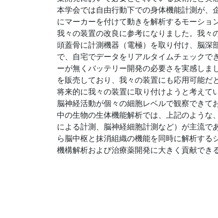
本学会では自由行動下での身体機能計測が、
にマーカーを付けて動きを解析するモーショ
我々の装置の改良に参考になりました。我々
頭蓋骨に計測機器（電極）を取り付け、脳深
で、自宅でデータをリアルタイムチェックで
ーが無くバッテリー開発の必要さを実感しま
を販売しており、我々の装置にも応用可能だ
将来的に我々の装置に取り付けようと考えている
脳神経活動が個々の細胞レベルで観察できて
中の生物の生体機能解析では、上記のような
による計測、脳神経細胞計測など）が主流で
ら脳中枢と抹消組織の機能を同時に解析する
機構解析および治療薬開発に大きく貢献できる