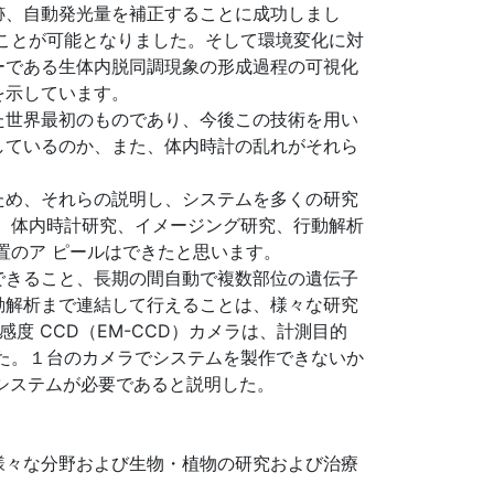
跡、自動発光量を補正することに成功しまし
ことが可能となりました。そして環境変化に対
ーである生体内脱同調現象の形成過程の可視化
を示しています。
た世界最初のものであり、今後この技術を用い
しているのか、また、体内時計の乱れがそれら
ため、それらの説明し、システムを多くの研究
、体内時計研究、イメージング研究、行動解析
置のア ピールはできたと思います。
できること、長期の間自動で複数部位の遺伝子
動解析まで連結して行えることは、様々な研究
度 CCD（EM-CCD）カメラは、計測目的
た。１台のカメラでシステムを製作できないか
システムが必要であると説明した。
様々な分野および生物・植物の研究および治療