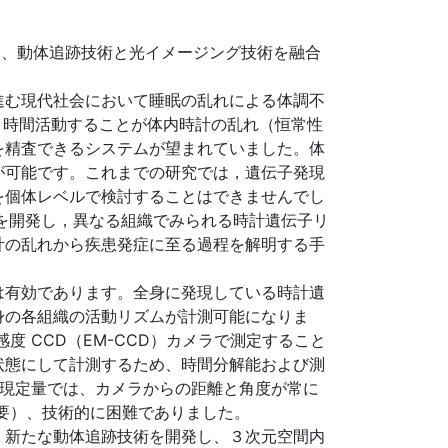
々は、動体追跡技術と光イメージング技術を融合
進む現代社会において睡眠の乱れによる体調不
 時間活動することが体内時計の乱れ（恒常性
を精査できるシステムが望まれていました。体
が可能です。これまでの研究では，遺伝子発現
を個体レベルで検討することはできませんでし
法を開発し，異なる組織でみられる時計遺伝子リ
計の乱れから疾患発症に至る過程を解明する手
は有効であります。全身に発現している時計遺
身の各組織の活動リズムが計測可能になりま
 CCD（EM-CCD）カメラで測定すること
状態にして計測するため、時間分解能および測
発現定量では、カメラからの距離と角度が常に
要）、技術的に困難でありました。
、新たな動体追跡技術を開発し、３次元空間内