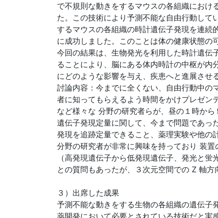
で不規則な動きをするマウスの各組織におけ
た。この技術により予測不能な自由行動して
するマウスの各組織の時計遺伝子発現を連続
に成功しました。このことは体の健康状態の
今回の結果は、生物発光を利用した時計遺伝子
ることにより、脳にある体内時計の中枢が内
にどのような影響を与え、疾患へと進展させ
討論内容：今までに全くない、自由行動中の
者に知ってもらえるよう時間をかけプレゼン
など様々な 分野の研究者らが、昼の１時から
遺伝子発現定量に関して、今まで問題であっ
発現を追跡定量できること、薬理実験や他の
分野の研究者が非常に興味を持っており 装置の
（高発現遺伝子から低発現遺伝子、発光と蛍
との質問もあったが、３次元空間での Z 軸
３）出席した成果
予測不能な動きをする生物の各組織の遺伝子
薬開発において必要とされている技術だと実