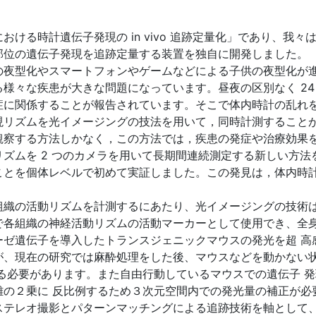
ける時計遺伝子発現の in vivo 追跡定量化」であり、我
部位の遺伝子発現を追跡定量する装置を独自に開発しました。
の夜型化やスマートフォンやゲームなどによる子供の夜型化が
様々な疾患が大きな問題になっています。昼夜の区別なく 24
症に関係することが報告されています。そこで体内時計の乱れ
現リズムを光イメージングの技法を用いて，同時計測すること
観察する方法しかなく，この方法では，疾患の発症や治療効果
ズムを 2 つのカメラを用いて長期間連続測定する新しい方
ことを個体レベルで初めて実証しました。この発見は，体内時
組織の活動リズムを計測するにあたり、光イメージングの技術
で各組織の神経活動リズムの活動マーカーとして使用でき、全
ゼ遺伝子を導入したトランスジェニックマウスの発光を超 高感度
が、現在の研究では麻酔処理をした後、マウスなどを動かない
る必要があります。また自由行動しているマウスでの遺伝子 
離の２乗に 反比例するため３次元空間内での発光量の補正が必
ステレオ撮影とパターンマッチングによる追跡技術を軸として