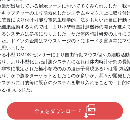
企業が出店している展示ブースにおいて多くみられました。我
ンキャプチャーのより簡素化したシステムやマウス上に取り付
の装置に取り付け可能な電気生理学的手法をもちいた自由行動
部細胞活動するものでは、より小型軽量計測機器の開発が進ん
きるシステムは参考になりました。ただ体内時計研究のように
した。ドイツの企業はマウスケージの下にボードを置き常にマ
と思いました。
小型 CMOS センサーにより自由行動マウス個々の細胞活動の
おり、より小型化した計測システムになれば体内時計研究の長
、非常に限定された極小領域のみの遺伝子発現あるいは電 気活
あり、かつ脳をターゲットとしたものが多いが、我々が開発し
システムに目的毎に既存のシステムを取り入れることで、目的
と考 えられた。
全文をダウンロード