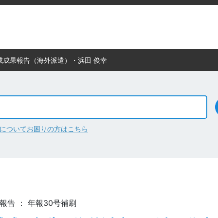
成成果報告（海外派遣）・浜田 俊幸
について
お困りの方はこちら
果報告 ： 年報30号補刷