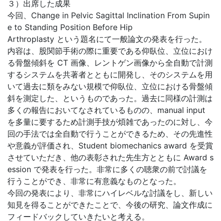
３）出席した成果
今回、Change in Pelvic Sagittal Inclination From Supin
e to Standing Position Before Hip
Arthroplasty という題名にて一般論文の発表を行った。
内容は、股関節手術の際に重要である仰臥位、立位におけ
る骨盤傾斜を CT 画像、レントゲン画像から全自動で計測
するシステムを共著者とともに開発し、そのシステムを用
いて過去に類をみない規模で仰臥位、立位における骨盤傾
斜を測定した、というものであった。過去に同様の計測は
多くの報告においてなされているものの、manual input
を多量に要するため計測手技が煩雑であったのに対し、今
回の手法では全自動で行うことができるため、その先進性
や意義が評価され、Student biomechanics award を受賞
させていただき、他の表彰された先生方とともに Award s
ession で発表を行った。非常に多くの聴衆の前で討議を
行うことができ、非常に有意義なものとなった。
今回の発表により、非常にハイレベルな討議をし、新しい
知見を得ることができたことで、今後の研究、論文作成に
フィードバックしていきたいと考える。