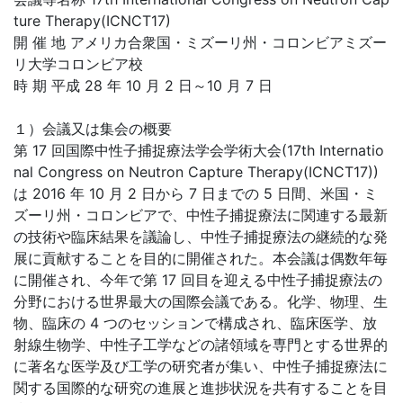
ture Therapy(ICNCT17)
開 催 地 アメリカ合衆国・ミズーリ州・コロンビアミズー
リ大学コロンビア校
時 期 平成 28 年 10 月 2 日～10 月 7 日
１）会議又は集会の概要
第 17 回国際中性子捕捉療法学会学術大会(17th Internatio
nal Congress on Neutron Capture Therapy(ICNCT17))
は 2016 年 10 月 2 日から 7 日までの 5 日間、米国・ミ
ズーリ州・コロンビアで、中性子捕捉療法に関連する最新
の技術や臨床結果を議論し、中性子捕捉療法の継続的な発
展に貢献することを目的に開催された。本会議は偶数年毎
に開催され、今年で第 17 回目を迎える中性子捕捉療法の
分野における世界最大の国際会議である。化学、物理、生
物、臨床の 4 つのセッションで構成され、臨床医学、放
射線生物学、中性子工学などの諸領域を専門とする世界的
に著名な医学及び工学の研究者が集い、中性子捕捉療法に
関する国際的な研究の進展と進捗状況を共有することを目