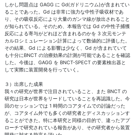
しかし問題点は GAGG に Gd(ガドリニウム)が含まれてい
ることであった。Gd は非常に強力な中性子吸収材であ
り、その吸収反応により大量のガンマ線が放出されること
が知られている。そのため、本報告では Gd の中性子捕獲
反応による寄与がどれほど含まれるのかを 3 次元モンテ
カルロシミュレーション計算によって数値的に評価した。
その結果、Gd による影響は少なく、Gd が含まれていて
も十分にBNCT の治療効果の計測が可能であることを確認
した。今後は、GAGG を BNCT-SPECT の要素検出器と
して実際に装置開発を行っていく。
３）出席した成果
我々の研究が世界で注目されていること、また BNCT の
研究は日本が世界をリードしていることを再認識した。今
回のセッションでは 1 時間のコアタイムでの討論だった
が、コアタイム外でも多くの研究者とディスカッションす
ることができた。特に本研究と同様の目的で、違ったアプ
ローチで研究されている報告があり、その研究者から装置
開発に対する助言を頂いた。