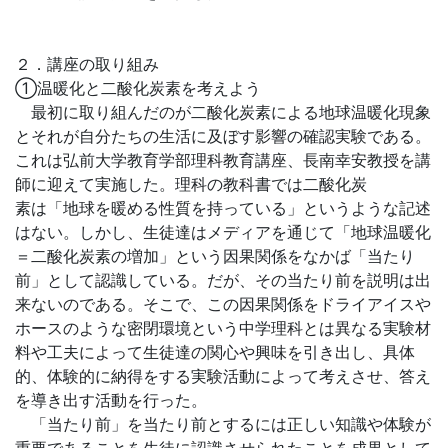
２．講座の取り組み
①温暖化と二酸化炭素を考えよう
最初に取り組んだのが二酸化炭素による地球温暖化現象
とそれが自分たちの生活に及ぼす影響の確認実験である。
これは弘前大学教育学部理科教育講座、長南幸安教授を講
師に迎えて実施した。理科の教科書では二酸化炭
素は「地球を暖める性質を持っている」というような記述
はない。しかし、生徒達はメディアを通じて「地球温暖化
＝二酸化炭素の増加」という因果関係をなかば「当たり
前」として認識している。だが、その当たり前を説明は出
来ないのである。そこで、この因果関係をドライアイスや
ホースのような密閉環境という中学理科とは異なる実験材
料や工夫によって生徒達の関心や興味を引き出し、具体
的、体験的に納得をする実験活動によって考えさせ、答え
を導き出す活動を行った。
「当たり前」を当たり前とするには正しい知識や体験が