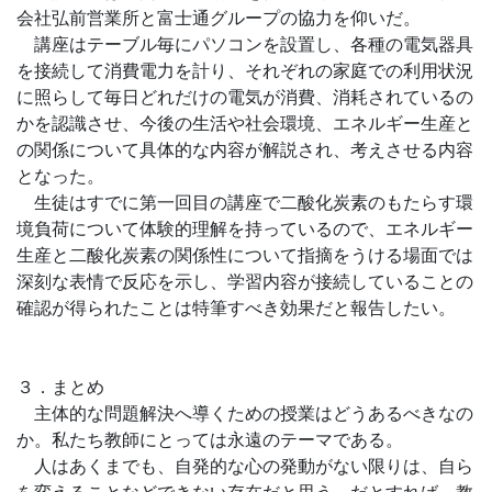
会社弘前営業所と富士通グループの協力を仰いだ。
講座はテーブル毎にパソコンを設置し、各種の電気器具
を接続して消費電力を計り、それぞれの家庭での利用状況
に照らして毎日どれだけの電気が消費、消耗されているの
かを認識させ、今後の生活や社会環境、エネルギー生産と
の関係について具体的な内容が解説され、考えさせる内容
となった。
生徒はすでに第一回目の講座で二酸化炭素のもたらす環
境負荷について体験的理解を持っているので、エネルギー
生産と二酸化炭素の関係性について指摘をうける場面では
深刻な表情で反応を示し、学習内容が接続していることの
確認が得られたことは特筆すべき効果だと報告したい。
３．まとめ
主体的な問題解決へ導くための授業はどうあるべきなの
か。私たち教師にとっては永遠のテーマである。
人はあくまでも、自発的な心の発動がない限りは、自ら