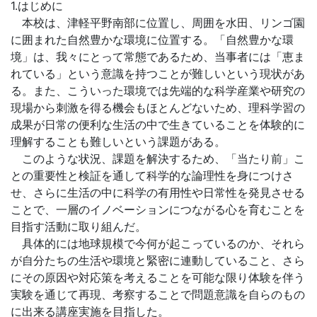
1.はじめに
本校は、津軽平野南部に位置し、周囲を水田、リンゴ園
に囲まれた自然豊かな環境に位置する。「自然豊かな環
境」は、我々にとって常態であるため、当事者には「恵ま
れている」という意識を持つことが難しいという現状があ
る。また、こういった環境では先端的な科学産業や研究の
現場から刺激を得る機会もほとんどないため、理科学習の
成果が日常の便利な生活の中で生きていることを体験的に
理解することも難しいという課題がある。
このような状況、課題を解決するため、「当たり前」こ
との重要性と検証を通して科学的な論理性を身につけさ
せ、さらに生活の中に科学の有用性や日常性を発見させる
ことで、一層のイノベーションにつながる心を育むことを
目指す活動に取り組んだ。
具体的には地球規模で今何が起こっているのか、それら
が自分たちの生活や環境と緊密に連動していること、さら
にその原因や対応策を考えることを可能な限り体験を伴う
実験を通じて再現、考察することで問題意識を自らのもの
に出来る講座実施を目指した。