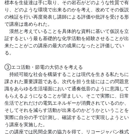
標本を生徒達は手に取り、その岩石がどのような性質で有
り、どのような環境で出来るのかを考え、改めてその仮説
の検証を行い再度発表し講師による評価や批評を受ける形
で講座は進められた。
漠然と考えていることを具体的な資料に基いて仮説を立
証するという最も基礎的な化学活動を経験させることが出
来たことがこの講座の最大の成果になったと評価してい
る。
③エコ活動・節電の大切さを考える
持続可能な社会を構築することは現代を生きる私たちに
課された重要課題である。次代を担う生徒にはこの問題意
識をあらゆる生活場面において通奏低音のように意識して
もらえるようになることが望ましい。そこで実際に、日常
生活でどれだけの電気エネルギーが消費されているのか、
そしてそれを減らす活動が出来るのかどうかということを
実際に自分の手で計測し、確認することで実現しようとい
う講座を実施した。
この講座では民間企業の協力を得て、リコージャパン株式