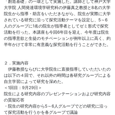
「創造基礎」の一環として実施した。講師として神戸大学
大学院 人間発達環境学研究科の伊藤真之教授と8名の大学
院生から指導・助言をいただきながら、院生が実際に大学
されている研究に沿って探究活動テーマを設定し、5～6
人のグループに1名の院生が指導者としてゼミ形式で探究
活動を行った。本講座も今回6年目を迎え、今年度は院生
の指導意欲と生徒のモチベーションが例年以上に高く、約
半年かけて非常に有意義な探究活動を行うことができた。
２．実施内容
伊藤教授ならびに大学院生に直接指導していただいたの
は以下の４回で、それ以外の時間は各研究グループによる
自主学習によって研究を深めた。
＜1回目：9月29日＞
院生による研究内容のプレゼンテーションおよび研究内容
の質疑応答
・院生の研究内容から5～6人グループでどの研究に沿っ
て探究活動を行うかを各グループで議論