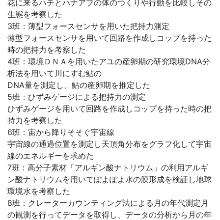
花に来るハチとハナアブの体のつくりや行動を比較しその
生態を考察した
3班：薄型フォースセンサを用いた把持力測定
薄型フォースセンサを用いて回路を作成しコップを持った
時の把持力を考察した
4班：環境ＤＮＡを用いたアユの産卵期の研究環境DNA分
析法を用いて川にすむ鮎の
DNA量を測定し、鮎の産卵期を推定した
5班：ひずみゲージによる把持力の測定
ひずみゲージを用いて回路を作成しコップを持った時の把
持力を考察した
6班：宙から降りそそぐ宇宙線
宇宙線の通過位置を測定し天頂角分布をグラフ化して宇宙
線のエネルギーを求めた
7班：高分子素材「アルギン酸ナトリウム」の利用アルギ
ン酸ナトリウムを用いてぽよぽよ水の膜形成を検証し地球
環境水を考察した
8班：クレーターカウンティング法による月の年代測定月
の観測を行ってデータを取得し、データの分析から月の年