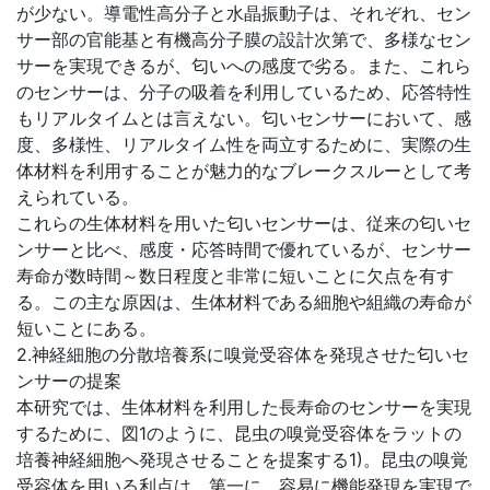
が少ない。導電性高分子と水晶振動子は、それぞれ、セン
サー部の官能基と有機高分子膜の設計次第で、多様なセン
サーを実現できるが、匂いへの感度で劣る。また、これら
のセンサーは、分子の吸着を利用しているため、応答特性
もリアルタイムとは言えない。匂いセンサーにおいて、感
度、多様性、リアルタイム性を両立するために、実際の生
体材料を利用することが魅力的なブレークスルーとして考
えられている。
これらの生体材料を用いた匂いセンサーは、従来の匂いセ
ンサーと比べ、感度・応答時間で優れているが、センサー
寿命が数時間～数日程度と非常に短いことに欠点を有す
る。この主な原因は、生体材料である細胞や組織の寿命が
短いことにある。
2.神経細胞の分散培養系に嗅覚受容体を発現させた匂いセ
ンサーの提案
本研究では、生体材料を利用した長寿命のセンサーを実現
するために、図1のように、昆虫の嗅覚受容体をラットの
培養神経細胞へ発現させることを提案する1)。昆虫の嗅覚
受容体を用いる利点は、第一に、容易に機能発現を実現で