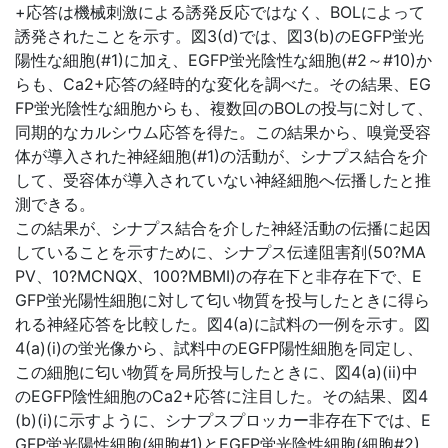
+応答は機械刺激による誘発反応ではなく、BOLによって
誘発されたことを示す。図3(d)では、図3(b)のEGFP蛍光
陽性な細胞(#1)に加え、EGFP蛍光陰性な細胞(#2～#10)か
らも、Ca2+応答の経時的な変化を調べた。その結果、EG
FP蛍光陰性な細胞からも、複数回のBOLの投与に対して、
同期的なカルシウム応答を得た。この結果から、嗅覚受容
体が導入された神経細胞(#1)の活動が、シナプス結合を介
して、受容体が導入されていない神経細胞へ伝播したと推
測できる。
この結果が、シナプス結合を介した神経活動の伝播に起因
していることを示すために、シナプス伝達阻害剤(50?MA
PV、10?MCNQX、100?MBMI)の存在下と非存在下で、E
GFP蛍光陽性細胞に対して匂い物質を投与したときに得ら
れる神経応答を比較した。図4(a)に試料の一例を示す。図
4(a)(i)の蛍光像から、試料中のEGFP陽性細胞を同定し、
この細胞に匂い物質を局所投与したときに、図4(a)(ii)中
のEGFP陰性細胞のCa2+応答に注目した。その結果、図4
(b)(i)に示すように、シナプスプロッカー非存在下では、E
GFP蛍光陽性細胞(細胞#1)とEGFP蛍光陰性細胞(細胞#2)