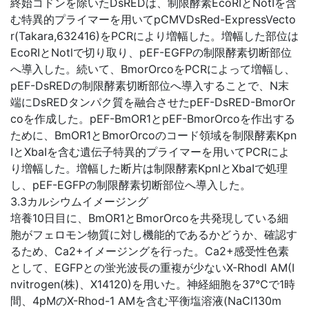
終始コドンを除いたDsREDは、制限酵素EcoRIとNotIを含
む特異的プライマーを用いてpCMVDsRed-ExpressVecto
r(Takara,632416)をPCRにより増幅した。増幅した部位は
EcoRIとNotlで切り取り、pEF-EGFPの制限酵素切断部位
へ導入した。続いて、BmorOrcoをPCRによって増幅し、
pEF-DsREDの制限酵素切断部位へ導入することで、N末
端にDsREDタンパク質を融合させたpEF-DsRED-BmorOr
coを作成した。pEF-BmOR1とpEF-BmorOrcoを作出する
ために、BmOR1とBmorOrcoのコード領域を制限酵素Kpn
IとXbaIを含む遺伝子特異的プライマーを用いてPCRによ
り増幅した。増幅した断片は制限酵素KpnIとXbaIで処理
し、pEF-EGFPの制限酵素切断部位へ導入した。
3.3カルシウムイメージング
培養10日目に、BmOR1とBmorOrcoを共発現している細
胞がフェロモン物質に対し機能的であるかどうか、確認す
るため、Ca2+イメージングを行った。Ca2+感受性色素
として、EGFPとの蛍光波長の重複が少ないX-Rhodl AM(I
nvitrogen(株)、X14120)を用いた。神経細胞を37℃で1時
間、4pMのX-Rhod-1 AMを含む平衡塩溶液(NaCl130m