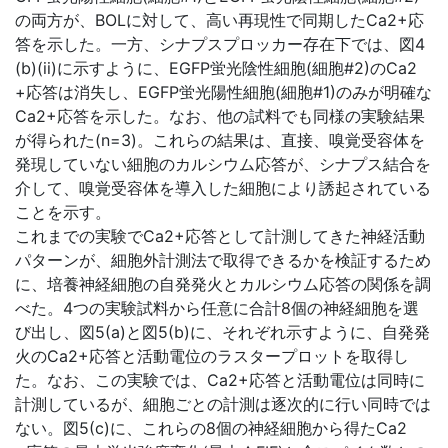
の両方が、BOLに対して、高い再現性で同期したCa2+応
答を示した。一方、シナプスプロッカー存在下では、図4
(b)(ii)に示すように、EGFP蛍光陰性細胞(細胞#2)のCa2
+応答は消失し、EGFP蛍光陽性細胞(細胞#1)のみが明確な
Ca2+応答を示した。なお、他の試料でも同様の実験結果
が得られた(n=3)。これらの結果は、直接、嗅覚受容体を
発現していない細胞のカルシウム応答が、シナプス結合を
介して、嗅覚受容体を導入した細胞により誘起されている
ことを示す。
これまでの実験でCa2+応答として計測してきた神経活動
パターンが、細胞外計測法で取得できるかを検証するため
に、培養神経細胞の自発発火とカルシウム応答の関係を調
べた。4つの実験試料から任意に合計8個の神経細胞を選
び出し、図5(a)と図5(b)に、それぞれ示すように、自発発
火のCa2+応答と活動電位のラスタープロットを取得し
た。なお、この実験では、Ca2+応答と活動電位は同時に
計測しているが、細胞ごとの計測は逐次的に行い同時では
ない。図5(c)に、これらの8個の神経細胞から得たCa2