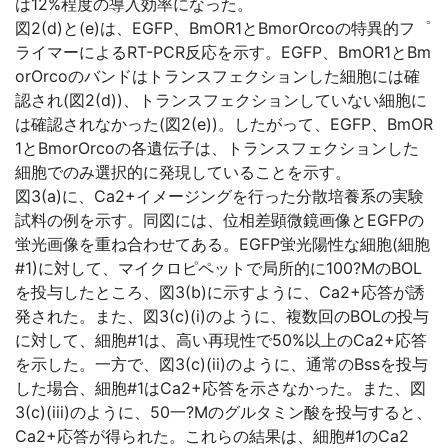
は12%程度の導入効率になった。
図2(d)と(e)は、EGFP、BmOR1とBmorOrcoの特異的フ゜
ライマーによるRT-PCR反応を示す。EGFP、BmOR1とBm
orOrcoのバンドはトランスフェクションした細胞には確
認され(図2(d))、トランスフェクションしていない細胞に
は確認されなかった(図2(e))。したがって、EGFP、BmOR
1とBmorOrcoの各遺伝子は、トランスフェクションした
細胞でのみ選択的に発現していることを示す。
図3(a)に、Ca2+イメージングを行った分散培養系の実験
試料の例を示す。同図には、位相差顕微鏡画像とEGFPの
蛍光画像を重ね合わせてある。EGFP蛍光陽性な細胞(細胞
#1)に対して、マイクロピペットで局所的に100?MのBOL
を投与したところ、図3(b)に示すように、Ca2+応答が誘
発された。また、図3(c)(i)のように、複数回のBOLの投与
に対して、細胞#1は、高い再現性で50%以上のCa2+応答
を示した。一方で、図3(c)(ii)のように、通常のBssを投与
した場合、細胞#1はCa2+応答を示さなかった。また、図
3(c)(iii)のように、50一?Mのグルタミン酸を投与すると、
Ca2+応答が得られた。これらの結果は、細胞#1のCa2