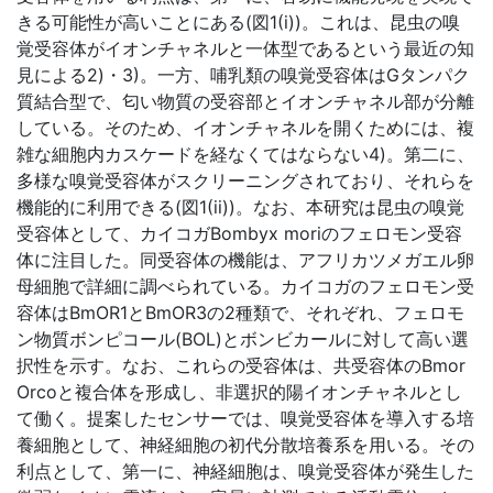
きる可能性が高いことにある(図1(i))。これは、昆虫の嗅
覚受容体がイオンチャネルと一体型であるという最近の知
見による2)・3)。一方、哺乳類の嗅覚受容体はGタンパク
質結合型で、匂い物質の受容部とイオンチャネル部が分離
している。そのため、イオンチャネルを開くためには、複
雑な細胞内カスケードを経なくてはならない4)。第二に、
多様な嗅覚受容体がスクリーニングされており、それらを
機能的に利用できる(図1(ii))。なお、本研究は昆虫の嗅覚
受容体として、カイコガBombyx moriのフェロモン受容
体に注目した。同受容体の機能は、アフリカツメガエル卵
母細胞で詳細に調べられている。カイコガのフェロモン受
容体はBmOR1とBmOR3の2種類で、それぞれ、フェロモ
ン物質ボンピコール(BOL)とボンビカールに対して高い選
択性を示す。なお、これらの受容体は、共受容体のBmor
Orcoと複合体を形成し、非選択的陽イオンチャネルとし
て働く。提案したセンサーでは、嗅覚受容体を導入する培
養細胞として、神経細胞の初代分散培養系を用いる。その
利点として、第一に、神経細胞は、嗅覚受容体が発生した