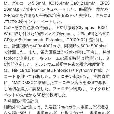
M、グルコース5.5mM、KC15.4mM,CaC121.8mM,HEPES
20mM,pH7.4)中でインキュベートした。1時間後、培地を
X-Rhod1を含まない平衡塩溶液(BBS)へと交換し、さらに3
7℃で30分インキュベートした。
Ca2+感受性色素の蛍光は、正立顕微鏡(Olympus、BX51
WI)に取り付けた10倍レンズ(Olympus、UPlanF1)と冷却C
CDカメラ(Hamamatu Phtonics、C9100-02)で計測し
た。計測視野は400×400?mで、同視野を500×500pixel
で計測した。また、蛍光画像は2×2pixel毎に平均し、14bi
tcolorで測定した。各フレームの露光時間は1秒間とし、9
0秒間測定した。カルシウム感受性色素の蛍光強度変化
は、HiPic8.1.0(Hamamatu Phtonics)とPythonで作成した
コードを用いて解析した。フェロモン刺激には、実験直前
に、1MのDMSOに溶解したフェロモン溶液をBSSで希釈
し適切な濃度に調整した。フェロモン物質は、マイクロピ
ペットの先端から30秒間投与した。
3.4細胞外電位計測
細胞外電位計測には、先端径1?mのガラス電極にBSS溶液
を先端に満たし、電極ホルダーに取り付けた。電極ホルダ