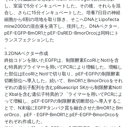
し、室温で5分インキュベートした。その後、それらを混
合し、さらに15分インキュベートした。培養7日目の神経
細胞から6割の培地を取り除き、そこへDNAとLipofecta
mine2000の混合液を滴下し、撹拝した。DNAベクター、
pEF-EGFP-BmOR1とpEF-DsRED-BmorOrcoは同時にト
ランスフェクションした
。
3.2DNAベクター作成
終始コドンを除いたEGFPは、制限酵素EcoRIとNotIを含
む特異的プライマーを用いてPCRにより増幅した。増幅し
た部位はEcoRIとNotIで切り取り、pEF-EGFPの制限酵素
切断部位へ導入した。続いて、BmOR1とBmorOrcoをそれ
ぞれの遺伝子配列を含むpBluescript SKから制限酵素NotI
とXbaIを含む遺伝子特異的フ゜ライマーを用いてPCRによ
って増幅し、pEF-EGFPの制限酵素切断部位へ導入するこ
とで、N末端にEGFPタンパク質を融合させたBmOR1とBm
orOrco、pEF・EGFP-BmOR1とpEF-EGFP-BmorOrcoを
それぞれ作成した。