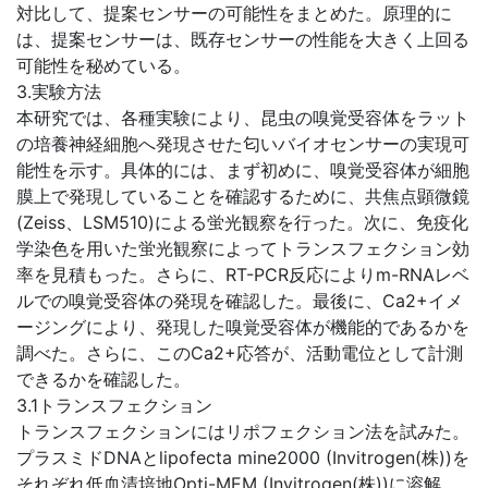
対比して、提案センサーの可能性をまとめた。原理的に
は、提案センサーは、既存センサーの性能を大きく上回る
可能性を秘めている。
3.実験方法
本研究では、各種実験により、昆虫の嗅覚受容体をラット
の培養神経細胞へ発現させた匂いバイオセンサーの実現可
能性を示す。具体的には、まず初めに、嗅覚受容体が細胞
膜上で発現していることを確認するために、共焦点顕微鏡
(Zeiss、LSM510)による蛍光観察を行った。次に、免疫化
学染色を用いた蛍光観察によってトランスフェクション効
率を見積もった。さらに、RT-PCR反応によりm-RNAレベ
ルでの嗅覚受容体の発現を確認した。最後に、Ca2+イメ
ージングにより、発現した嗅覚受容体が機能的であるかを
調べた。さらに、このCa2+応答が、活動電位として計測
できるかを確認した。
3.1トランスフェクション
トランスフェクションにはリポフェクション法を試みた。
プラスミドDNAとlipofecta mine2000 (Invitrogen(株))を
それぞれ低血清培地Opti-MEM (Invitrogen(株))に溶解