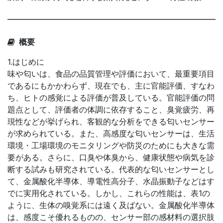
概要
1.はじめに
味や匂いは、食品の品質管理や評価において、最重要項目
であるにもかかわらず、現在でも、主に官能評価、すなわ
ち、ヒトの感覚による評価が普及している。官能評価の問
題点として、評価者の体調に依存すること、臭覚疲労、再
現性などが挙げられ、客観的な分析をできる匂いセンサー
が求められている。また、高感度な匂いセンサーは、生活
環境・工場環境のモニタリングや防災のためにも大きな需
要がある。さらに、口臭や体臭から、健康状態や病気を診
断する試みも研究されている。代表的な匂いセンサーとし
て、金属酸化半導体、導電性高分子、水晶振動子などはす
でに実用化されている。しかし、これらの性能は、表1の
ように、生体の嗅覚系には遠く及ばない。金属酸化半導体
は、感度こそ優れるものの、センサー部の感材料の選択肢