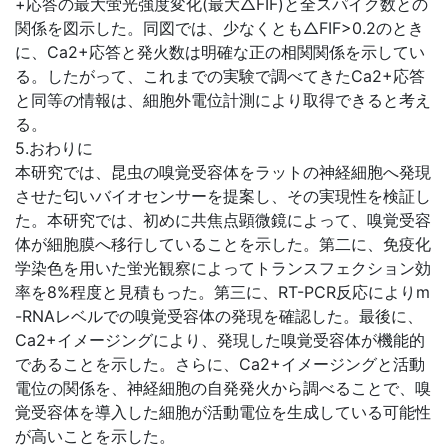
+応答の最大蛍光強度変化(最大△FIF)と全スパイク数との
関係を図示した。同図では、少なくとも△FIF>0.2のとき
に、Ca2+応答と発火数は明確な正の相関関係を示してい
る。したがって、これまでの実験で調べてきたCa2+応答
と同等の情報は、細胞外電位計測により取得できると考え
る。
5.おわりに
本研究では、昆虫の嗅覚受容体をラットの神経細胞へ発現
させた匂いバイオセンサーを提案し、その実現性を検証し
た。本研究では、初めに共焦点顕微鏡によって、嗅覚受容
体が細胞膜へ移行していることを示した。第二に、免疫化
学染色を用いた蛍光観察によってトランスフェクション効
率を8%程度と見積もった。第三に、RT-PCR反応によりm
-RNAレベルでの嗅覚受容体の発現を確認した。最後に、
Ca2+イメージングにより、発現した嗅覚受容体が機能的
であることを示した。さらに、Ca2+イメージングと活動
電位の関係を、神経細胞の自発発火から調べることで、嗅
覚受容体を導入した細胞が活動電位を生成している可能性
が高いことを示した。