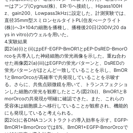
ーはアンプ(Cygnus(株)、ER-1)へ接続し、Hipass100H
z、gain200、Lowpass3kHzに設定した。計測実験では、
直径35mm型スミロンセルタイトPL(住友べ一クライト
(株))へ3×104の細胞を播種し、播種後20日(20DIV;20 da
ys in vitro)のウェルを用いた。
4.実験結果
図2(a)(i)と(ii)はpEF-EGFP-BmOR1とpEP-DsRED-BmorO
rcoを共導入した神経細胞の蛍光画像を示した。重ね合わ
せた画像図2(a)(iii)はEGFPの蛍光パターンと、DsREDの
蛍光パターンがほとんど一致していることを示し、BmOR
1とBmorOrcoが高確率で共発現していることを示唆す
る。さらに、共焦点顕微鏡を用いて、トランスフェクショ
ンした細胞の蛍光を観察したところ(図2(b))、BmOR1とB
morOrcoの共発現が明確に確認できた。また、これらの
受容体は細胞膜上へ移行していることが観察され、機能的
にも発現していると考えられる。
図2(c)に各DNAコンストラクトの導入効率を示す。EGFP-
BmOR1+BmorOrcoでは8%、BmOR1+EGFP-BmorOrcoで