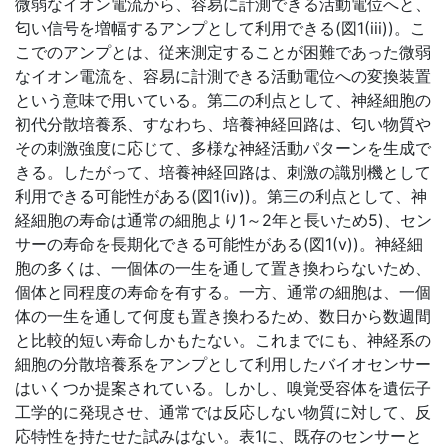
微弱なイオン電流から、容易に計測できる活動電位へと、
匂い信号を増幅するアンプとして利用できる(図1(iii))。こ
こでのアンプとは、従来測定することが困難であった微弱
なイオン電流を、容易に計測できる活動電位への変換装置
という意味で用いている。第二の利点として、神経細胞の
初代分散培養系、すなわち、培養神経回路は、匂い物質や
その刺激強度に応じて、多様な神経活動パターンを生成で
きる。したがって、培養神経回路は、刺激の識別機として
利用できる可能性がある(図1(iv))。第三の利点として、神
経細胞の寿命は通常の細胞より1～2年と長いため5)、セン
サーの寿命を長期化できる可能性がある(図1(v))。神経細
胞の多くは、一個体の一生を通して置き換わらないため、
個体と同程度の寿命を有する。一方、通常の細胞は、一個
体の一生を通して何度も置き換わるため、数日から数週間
と比較的短い寿命しかもたない。これまでにも、神経系の
細胞の分散培養系をアンプとして利用したバイオセンサー
はいくつか提案されている。しかし、嗅覚受容体を遺伝子
工学的に発現させ、通常では反応しない物質に対して、反
応特性を持たせた試みはない。表1に、既存のセンサーと