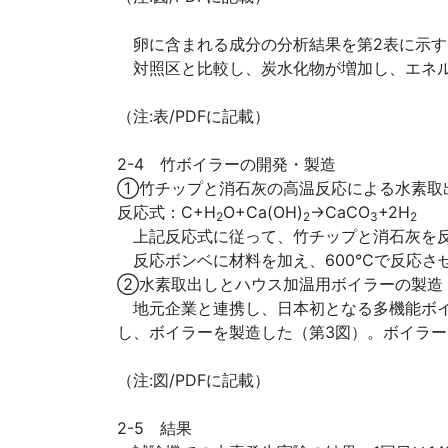
卵に含まれる成分の分析結果を第2表に示す
対照区と比較し、炭水化物が増加し、エネル
（注:表/PDFに記載）
2-4 竹ボイラーの開発・製造
①竹チップと消石灰の高温反応による水素取
反応式：C+H
O+Ca(OH)
→CaCO
+2H
2
2
3
2
上記反応式に従って、竹チップと消石灰を反
反応ボンベに材料を加え、600℃で反応さ
②水素取出しとハウス加温用ボイラーの製造
地元企業と連携し、日本初となる多機能ボイ
し、ボイラーを製造した（第3図）。ボイラ
（注:図/PDFに記載）
2-5 結果