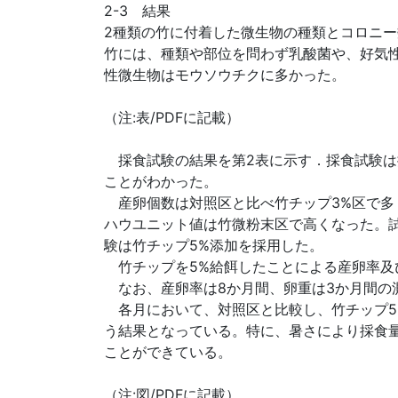
2-3 結果
2種類の竹に付着した微生物の種類とコロニー
竹には、種類や部位を問わず乳酸菌や、好気
性微生物はモウソウチクに多かった。
（注:表/PDFに記載）
採食試験の結果を第2表に示す．採食試験は
ことがわかった。
産卵個数は対照区と比べ竹チップ3%区で多く
ハウユニット値は竹微粉末区で高くなった。
験は竹チップ5%添加を採用した。
竹チップを5%給餌したことによる産卵率及び
なお、産卵率は8か月間、卵重は3か月間の
各月において、対照区と比較し、竹チップ5%
う結果となっている。特に、暑さにより採食
ことができている。
（注:図/PDFに記載）