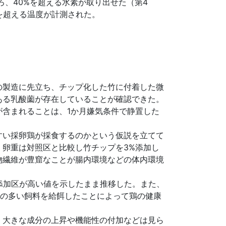
ろ、40%を超える水素が取り出せた（第4
を超える温度が計測された。
の製造に先立ち、チップ化した竹に付着した微
ある乳酸薗が存在していることが確認できた。
含まれることは、1か月嫌気条件で静置した
すい採卵鶏が採食するのかという仮説を立てて
卵重は対照区と比較し竹チップを3%添加し
物繊維が豊窟なことが腸内環境などの体内環境
添加区が高い値を示したまま推移した。また、
維の多い飼料を給餌したことによって鶏の健康
。大きな成分の上昇や機能性の付加などは見ら