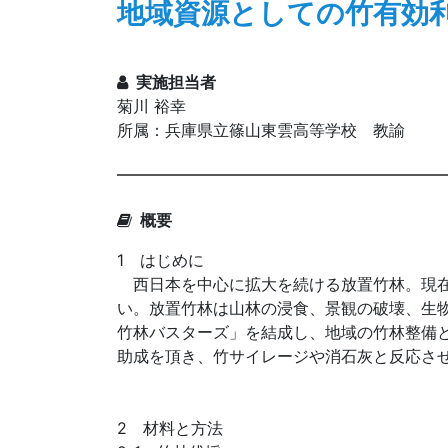
地域資源としての竹有効
実施担当者
菊川 裕幸
所属：兵庫県立篠山東雲高等学校 教諭
概要
1 はじめに
西日本を中心に拡大を続ける放置竹林。現在
い。放置竹林は山林の浸食、景観の破壊、生
竹林バスターズ」を結成し、地域の竹林整備
助成を頂き、竹サイレージや消石灰と反応さ
2 材料と方法