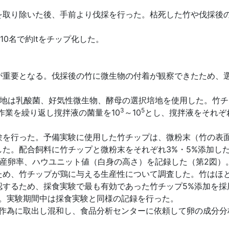
取り除いた後、手前より伐採を行った。枯死した竹や伐採後の
0名で約ltをチップ化した。
重要となる。伐採後の竹に微生物の付着が観察できたため、
は乳酸菌、好気性微生物、酵母の選択培地を使用した。竹チッ
3
5
の作業を繰り返し撹拌液の菌量を10
～10
とし、撹拌液をそれぞ
を行った。予備実験に使用した竹チップは、微粉末（竹の表面
した。配合飼料に竹チップと微粉末をそれぞれ3%・5%添加し
産卵率、ハウユニット値（白身の高さ）を記録した（第2図）
め、竹チップが鶏に与える生産性について調査した。竹はほ
認するため、採食実験で最も有効であった竹チップ5%添加を採
た。実験期間中は採食実験と同様の記録を行った。
無作為に取出し混和し、食品分析センターに依頼して卵の成分分