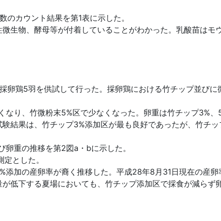
数のカウント結果を第1表に示した。
性微生物、酵母等が付着していることがわかった。乳酸苗はモ
採卵鶏5羽を供試して行った。採卵鶏における竹チップ並びに
なり、竹微粉末5%区で少なくなった。卵重は竹チップ3%、
試験結果は、竹チップ3%添加区が最も良好であったが、竹チッ
卵重の推移を第2図a・bに示した。
測定とした。
添加の産卵率が裔く推移した。平成28年8月31日現在の産
量が低下する夏場においても、竹チップ添加区で採食が減らず