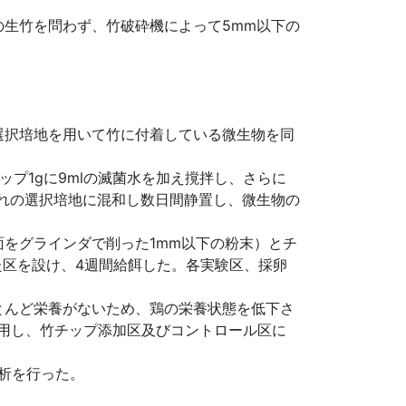
生竹を問わず、竹破砕機によって5mm以下の
選択培地を用いて竹に付着している微生物を同
プ1gに9mlの滅菌水を加え撹拌し、さらに
れの選択培地に混和し数日間静置し、微生物の
をグラインダで削った1mm以下の粉末）とチ
た区を設け、4週間給餌した。各実験区、採卵
。
とんど栄養がないため、鶏の栄養状態を低下さ
用し、竹チップ添加区及びコントロール区に
析を行った。