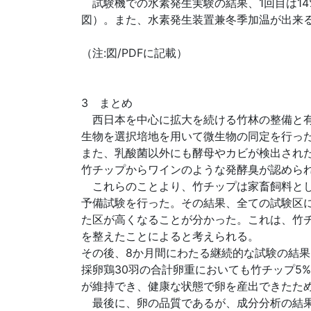
試験機での水素発生実験の結果、1回目は14%
図）。また、水素発生装置兼冬季加温が出来る
（注:図/PDFに記載）
3 まとめ
西日本を中心に拡大を続ける竹林の整備と有
生物を選択培地を用いて微生物の同定を行っ
また、乳酸菌以外にも酵母やカビが検出され
竹チップからワインのような発酵臭が認めら
これらのことより、竹チップは家畜飼料とし
予備試験を行った。その結果、全ての試験区
た区が高くなることが分かった。これは、竹
を整えたことによると考えられる。
その後、8か月間にわたる継続的な試験の結
採卵鶏30羽の合計卵重においても竹チップ5
が維持でき、健康な状態で卵を産出できたた
最後に、卵の品質であるが、成分分析の結果