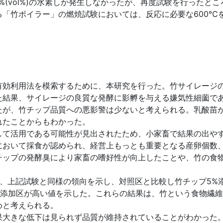
(vol%)の水素しか発生しなかったが、再度試験を行ったとこ
「竹ボイラー」の燃焼試験においては、反応に必要な600℃
効利用法を模索するために、本研究を行った。竹サイレージ
た結果、サイレージの良質な発酵に影孵を与える嫌気性細薗で
たが、竹チップ品質への悪影警は少ないと考えられる。乳酸苗が
れたことからもわかった。
て活用である可能性が見出されたため、小家畜で結果の出や
において採食が認められ、経営上もっとも重要となる産卵個数、
チップの発酵臭により家畜の嗜好性が向上したことや、竹の食
果、上記試験と同様の領向を示し、対照区と比較し竹チップ5%
%添加区が高い値を示した。これらの結果は、竹という食物繊
めと考えられる。
大きな低下は見られず品質が維持されていることがわかった