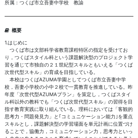
所属：つくば市立吾妻中学校 教諭
概要
1.はじめに
つくば市は文部科学省教育課程特区の指定を受けてお
り，つくばスタイル科という課題解決型のプロジェクト学
習を通じて市独自の２１世紀型スキルともいえる「つくば
次世代型スキル」の育成を目指している。
本校はつくばAZUMA学園としてつくば市立吾妻中学
校，吾妻小学校の小中２校で一貫教育を推進している。昨
年度「次世代型AZUMAプラン」を策定し，つくばスタイ
ル科以外の教科でも「つくば次世代型スキル」の習得を目
指す教育実践に取り組んでいる。理科においては「客観的
思考力・問題発見力」と｢コミュニケーション能力｣を重点
スキルとし，課題解決型の学習場面を単元計画に位置づけ
ることで，協働力，コミュニケーション力，思考力といっ