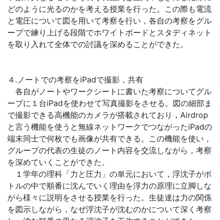
どのように光るのかを考える授業を行った。この際も電流
と電圧について図を用いて考察を行い，各自の考察をグル
ープで練り上げる段階でホワイトボードとスタディネット
を取り入れて全体での討議を深めることができた。
４.ノートでの考察をiPadで撮影，共有
各自がノートやワークシートに書いた考察についてグル
ープに１台iPadを使わせて写真撮影をさせる。図の細部ま
で撮影できる高機能のカメラが搭載されており，Airdrop
と言う機能を使うと無線ネットワークでつながったiPadの
端末同士で何枚でも画像が共有できる。この機能を使い，
グループの代表の生徒のノート内容を交流しながら，考察
を深めていくことができた。
１学年の理科「力と圧力」の単元において，浮沈子がボ
トルの中で順番に沈んでいく理由を浮力の原理に立脚しな
がら様々に説明をさせる授業を行った。生徒達は力の関係
を図示しながら，なぜ浮沈子が沈むのかについて深く考察