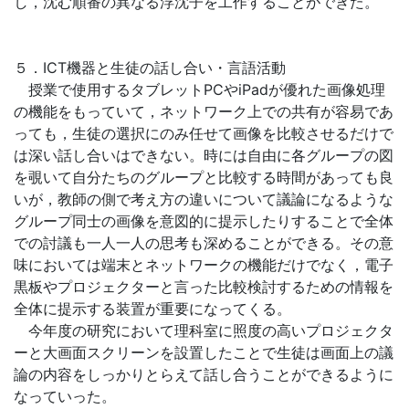
し，沈む順番の異なる浮沈子を工作することができた。
５．ICT機器と生徒の話し合い・言語活動
授業で使用するタブレットPCやiPadが優れた画像処理
の機能をもっていて，ネットワーク上での共有が容易であ
っても，生徒の選択にのみ任せて画像を比較させるだけで
は深い話し合いはできない。時には自由に各グループの図
を覗いて自分たちのグループと比較する時間があっても良
いが，教師の側で考え方の違いについて議論になるような
グループ同士の画像を意図的に提示したりすることで全体
での討議も一人一人の思考も深めることができる。その意
味においては端末とネットワークの機能だけでなく，電子
黒板やプロジェクターと言った比較検討するための情報を
全体に提示する装置が重要になってくる。
今年度の研究において理科室に照度の高いプロジェクタ
ーと大画面スクリーンを設置したことで生徒は画面上の議
論の内容をしっかりとらえて話し合うことができるように
なっていった。