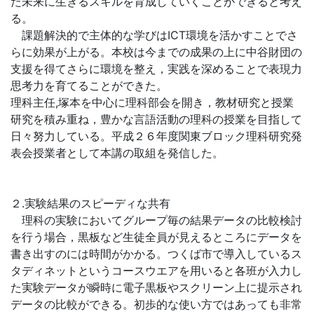
た未来に生きるスキルを育成していくことができると考え
る。
課題解決的で主体的な学びはICT環境を活かすことでさ
らに効果が上がる。本校は今までの成果の上に中谷財団の
支援を得てさらに環境を整え，実践を深めることで表現力
思考力を育てることができた。
理科主任,塚本を中心に理科部会を開き，教材研究と授業
研究を積み重ね，豊かな言語活動の理科の授業を目指して
日々努力している。平成２６年度関東ブロック理科研究発
表会授業者として本講の取組を発信した。
２.実験結果のスピーディな共有
理科の実験においてグループ毎の結果データの比較検討
を行う場合，黒板など生徒全員が見えるところにデータを
書き出すのには時間がかかる。つくば市で導入しているス
タディネットというコースウエアを用いると各班が入力し
た実験データが瞬時に電子黒板やスクリーン上に提示され
データの比較ができる。初歩的な使い方ではあっても非常