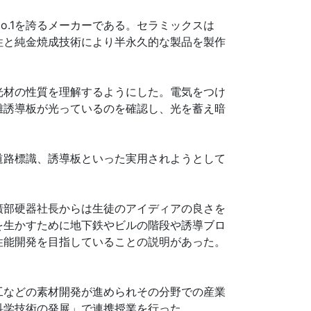
.1を誇るメーカーである。セラミックスは
性と純金焼成技術により半永久的な製品を製作
光材の性質を理解するようにした。電気をつけ
難誘導板が光っているのを確認し、光を蓄え暗
道路標識、誘導板といった実用されようとして
廣部硬器社長からは生徒のアイディアの良さを
を生かすために地下鉄やビルの階段や誘導ブロ
性能開発を目指していることの説明があった。
工などの素材開発が進められその分野での産業
科学技術の発展」で連携授業を行った。