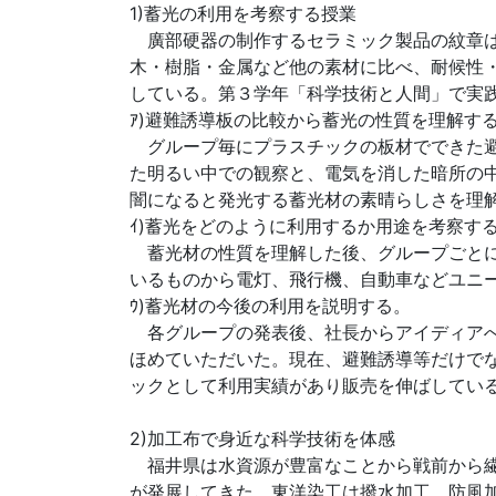
1)蓄光の利用を考察する授業
廣部硬器の制作するセラミック製品の紋章は
木・樹脂・金属など他の素材に比べ、耐候性
している。第３学年「科学技術と人間」で実
ｱ)避難誘導板の比較から蓄光の性質を理解す
グループ毎にプラスチックの板材でできた避
た明るい中での観察と、電気を消した暗所の
闇になると発光する蓄光材の素晴らしさを理
ｲ)蓄光をどのように利用するか用途を考察す
蓄光材の性質を理解した後、グループごとに
いるものから電灯、飛行機、自動車などユニ
ｳ)蓄光材の今後の利用を説明する。
各グループの発表後、社長からアイディアへ
ほめていただいた。現在、避難誘導等だけで
ックとして利用実績があり販売を伸ばしてい
2)加工布で身近な科学技術を体感
福井県は水資源が豊富なことから戦前から繊
が発展してきた。東洋染工は撥水加工、防風