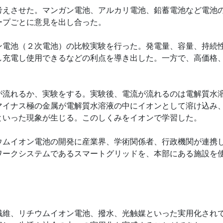
えさせた。マンガン電池、アルカリ電池、鉛蓄電池など電池
ープごとに意見を出し合った。
電池（２次電池）の比較実験を行った。発電量、容量、持続
し充電し使用できるなどの利点を導き出した。一方で、高価格
流れるか、実験をする。実験後、電流が流れるのは電解質水
マイナス極の金属が電解質水溶液の中にイオンとして溶け込み
といった現象が生じる。このしくみをイオンで学習した。
ムイオン電池の開発に産業界、学術関係者、行政機関が連携
ワークシステムであるスマートグリッドを、本部にある施設を
維、リチウムイオン電池、撥水、光触媒といった実用化され