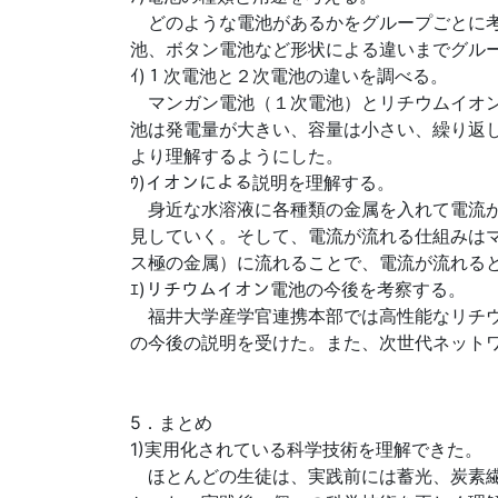
どのような電池があるかをグループごとに考
池、ボタン電池など形状による違いまでグル
ｲ)１次電池と２次電池の違いを調べる。
マンガン電池（１次電池）とリチウムイオン
池は発電量が大きい、容量は小さい、繰り返
より理解するようにした。
ｳ)イオンによる説明を理解する。
身近な水溶液に各種類の金属を入れて電流が
見していく。そして、電流が流れる仕組みは
ス極の金属）に流れることで、電流が流れる
ｴ)リチウムイオン電池の今後を考察する。
福井大学産学官連携本部では高性能なリチウ
の今後の説明を受けた。また、次世代ネット
5．まとめ
1)実用化されている科学技術を理解できた。
ほとんどの生徒は、実践前には蓄光、炭素繊