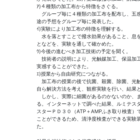
ｱ)４種類の加工布から特徴をさぐる。
グループ毎に４種類の加工布を配布し、五感
途の予想をグループ毎に発表した。
ｲ)実験により加工布の特徴を理解する。
水を落とすことで撥水効果があること、息を
となどを、実験を通して確かめた。
ｳ)今後の進むべき加工技術の予定を聞く。
技術者の説明により、光触媒加工、保温加工
実感することができた。
ｴ)授業から自由研究につながる。
加工布の授業の後で抗菌、殺菌、除菌、光触
自ら解決方法を考え、観察実験を行い、結果
しかし、実際に細菌があるのかないのか、ま
る。インターネットで調べた結果、ルミテス
スターＰＤ３０（ATP＋AMPふき取り検査
ことができるため、清浄度検査ができる実験
た。