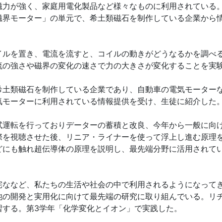
力が強く、家庭用電化製品など様々なものに利用されている
磁界モーター」の単元で、希土類磁石を制作している企業から
ルを置き、電流を流すと、コイルの動きがどうなるかを調べ
流の強さや磁界の変化の速さで力の大きさが変化することを実
土類磁石を制作している企業であり、自動車の電気モーター
気モーターに利用されている情報提供を受け、生徒に紹介した
運転を行っておりデーターの蓄積と改良、今年から一般に向
際を視聴させた後、リニア・ライナーを使って浮上し進む原理
どにも触れ超伝導体の原理を説明し、最先端分野に活用されて
ななど、私たちの生活や社会の中で利用されるようになって
池の開発と実用化に向けて最先端の研究に取り組んでいる。リ
習する。第3学年「化学変化とイオン」で実践した。