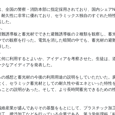
、全国の警察・消防本部に指定採用されており、国内シェアNo
・耐久性に非常に優れており、セラミックス独自のすぐれた特
践した。
る。
難誘導板と蓄光材でできた避難誘導板の２種類を観察し、蓄
中での観察を行った。電気を消した暗闇の中でも、蓄光材の避
解した。
る
何に利用するとよいか、アイディアを考察させた。生徒は、
ークなアイディアを発表した。
の感想と蓄光材の今後の利用用途の説明をしていただいた。
なく、セラミック蓄光材としての耐久性や省エネといった特性
ることの説明があった。そして、より長時間蓄光できるための
維産業が盛んでありその基盤をもとにして、プラスチック加
加工、撥汚加工などを行っている企業である。第３学年理科「