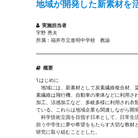
地域が開発した新素材を
実施担当者
宇野 秀夫
所属：福井市立進明中学校 教諭
概要
1.はじめに
地域には、新素材として炭素繊維複合材、染
素繊維は飛行機、自動車の車体などに利用さ
加工、涼感加工など、多岐多様に利用され衣
ている。これらは地域企業も関連しながら開
科学技術立国を目指す日本として、日常生活
担う中学生に夢や希望をもたらす大切な教材
研究に取り組むこととした。