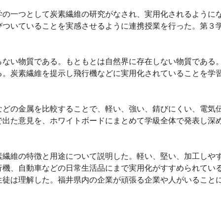
の一つとして炭素繊維の研究がなされ、実用化されるように
びついていることを実感させるように連携授業を行った。第３
ない物質である。もともとは自然界に存在しない物質である
る。炭素繊維を提示し飛行機などに実用化されていることを学
どの金属を比較することで、軽い、強い、錆びにくい、電気
で出た意見を、ホワイトボードにまとめて学級全体で発表し深
繊維の特徴と用途について説明した。軽い、堅い、加工しや
行機、自動車などの日常生活品にまで実用化がすすめられてい
生徒は理解した。福井県内の企業が頑張る企業や人がいること