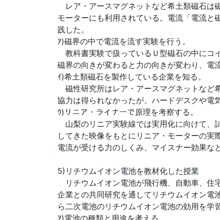
レア・アースマグネットなど希土類磁石は磁
モーターにも利用されている。電流「電流と
践した。
ｱ)磁界の中で電流を流す実験を行う。
教科書実験で扱っているＵ型磁石の中にコイ
磁界の向きが変わると力の向きが変わり、電
ｲ)希土類磁石を製作している企業を知る。
磁性研究所はレア・アースマグネットなど希
協力は得られなかったが、ハードデスクや電
ｳ)リニア・ライナーで原理を考察する。
山梨のリニア実験線では実用化に向けて、試
してきた映像をもとにリニア・モーターの実
電流が受ける力のしくみ、マイスナー効果な
5)リチウムイオン電池を教材化した授業
リチウムイオン電池が飛行機、自動車、住宅
企業との共同研究を通してリチウムイオン電
ら二次電池のリチウムイオン電池の効用を学
ｱ)電池の種類と用途を考える。