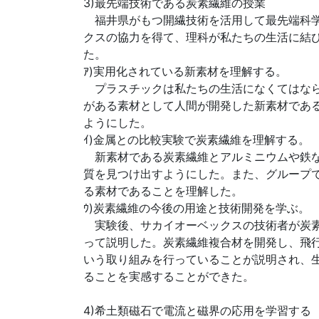
3)最先端技術である炭素繊維の授業
福井県がもつ開繊技術を活用して最先端科学
クスの協力を得て、理科が私たちの生活に結
た。
ｱ)実用化されている新素材を理解する。
プラスチックは私たちの生活になくてはなら
がある素材として人間が開発した新素材であ
ようにした。
ｲ)金属との比較実験で炭素繊維を理解する。
新素材である炭素繊維とアルミニウムや鉄な
質を見つけ出すようにした。また、グループ
る素材であることを理解した。
ｳ)炭素繊維の今後の用途と技術開発を学ぶ。
実験後、サカイオーベックスの技術者が炭素
って説明した。炭素繊維複合材を開発し、飛
いう取り組みを行っていることが説明され、
ることを実感することができた。
4)希土類磁石で電流と磁界の応用を学習する