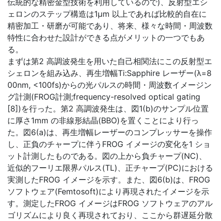
伝統的な精密金型技術を利用しているので)、反射型エシ
ェロンのステップ構造は1μm 以上であれば比較的自在に
精密加工・研磨が可能であり、将来、様々な時間・周波数
特性に合わせた設計ができる点がメリットの一つでもあ
る。
まずは第2 高調波発生を用いた自己相関法にこの反射型エ
シェロンを組み込み、再生増幅Ti:Sapphire レーザー(λ=8
00nm, <100fs)からの光パルスの時間・周波数イメージン
グ計測(FROG計測;frequency-resolved optical gating
[8])を行った。第2 高調波発生は、図1(b)のサンプル位置
に厚さ1mm の非線形結晶(BBO)を置くことにより行っ
た。図6(a)は、再生増幅レーザーのコンプレッサーを操作
し、正負のチャープに伴うFROG イメージの変化を1 ショ
ット計測したものである。図の上から負チャープ(NC)、
近似的フーリエ限界パルス(TL)、正チャープ(PC)における
実測したFROG イメージを示す。また、図6(b)は、FROG
ソフトウェア(Femtosoft)により再現されたイメージを示
す。測定したFROG イメージはFROG ソフトウェアのアル
ゴリズムにより良く再現されており、ここから群遅延分散