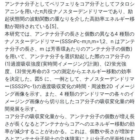
アンテナ分子としてペリフェリをコア分子としてフタロシ
アニンを用いたπ共役ナノスターデンドリマーであり、励
起状態間の波動関数の重なりを介した高効率エネルギー移
動が期待されている[5]。
本研究では、アンテナ分子の長さと個数の異なる4 種類の
ナノスターデンドリマー(SSSnPc-m;n,m=1,2、n はアンテ
ナ分子の長さ、m は芳香環あたりのアンテナ分子の個数)
を用いて、アンテナ分子を選択励起した際のコア分子の
(1)過渡吸収強度(実時間イメージング計測)、(2)蛍光強
度、(3)蛍光寿命の3 つの測定からエネルギー移動の効率
を決定した。図5 に、一例として、ナノスターデンドリマ
ー(SSS2Pc-1)の過渡吸収変化の時間・周波数2D イメージ
ング画像を示す。また、4 種類のデンドリマーの各々のイ
メージング画像から切り出したコア分子の吸収変化量の時
間発展を示す。
コア分子の吸収変化量から、アンテナ分子の個数が増え長
さが長くなるとアンテナからコアへのエネルギー移動の効
率が減少することがわかる。これは、個数や長さが増加す
るとアンテナ分子同士の立体障害により分子の平面性(π共