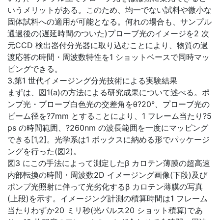
いうメリットがある。このため、均一でない試料や微小な
固体試料への適用が可能となる。何れの場合も、サンプル
通過後の(遅延時間のついた)プローブ光のイメージを2 次
元CCD 検出器付分光器に取り込むことにより、物質の過
渡応答の時間・周波数特性を1 ショットベースで同時マッ
ピングできる。
3.第1 世代イメージング分光技術による実験結果
まずは、図1(a)の方法による研究成果について述べる。ポ
ンプ光・プローブ白色光の交差角をθ?20°、プローブ光の
ビーム径を?7mm とすることにより、1 フレーム当たり?5
ps の時間範囲、?260nm の波長範囲を一度にマッピング
できる[1,2]。光学系は1 ボックスに納める形でパッケージ
ングを行った(図2)。
図3 にこの手法によって測定したβ カロテン薄膜の超高速
内部転換の時間・周波数2D イメージング画像(下段)及び
ポンプ光照射に伴って光劣化するβ カロテン薄膜の写真
(上段)を示す。イメージング計測の積算時間は1 フレーム
当たりわずか20 ミリ秒(光パルス20 ショット積算)であ