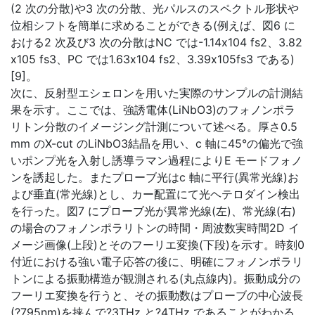
(2 次の分散)や3 次の分散、光パルスのスペクトル形状や
位相シフトを簡単に求めることができる(例えば、図6 に
おける2 次及び3 次の分散はNC では-1.14x104 fs2、3.82
x105 fs3、PC では1.63x104 fs2、3.39x105fs3 である)
[9]。
次に、反射型エシェロンを用いた実際のサンプルの計測結
果を示す。ここでは、強誘電体(LiNbO3)のフォノンポラ
リトン分散のイメージング計測について述べる。厚さ0.5
mm のX-cut のLiNbO3結晶を用い、c 軸に45°の偏光で強
いポンプ光を入射し誘導ラマン過程によりE モードフォノ
ンを誘起した。またプローブ光はc 軸に平行(異常光線)お
よび垂直(常光線)とし、カー配置にて光ヘテロダイン検出
を行った。図7 にプローブ光が異常光線(左)、常光線(右)
の場合のフォノンポラリトンの時間・周波数実時間2D イ
メージ画像(上段)とそのフーリエ変換(下段)を示す。時刻0
付近における強い電子応答の後に、明確にフォノンポラリ
トンによる振動構造が観測される(丸点線内)。振動成分の
フーリエ変換を行うと、その振動数はプローブの中心波長
(?795nm)を挟んで?3THz と?4THz であることがわかる