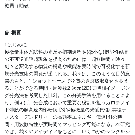
教員（助教）
概要
1.はじめに
極微量生体系試料の光反応初期過程や(微小な)機能性結晶
の不可逆光誘起現象を捉えるためには、超短時間で時々
刻々と変化する物質の構造や機能を実時間で可視化する新
規分光技術の開発が望まれる。我々は、このような目的意
識のもと、1 ショットベースで物質の過渡吸収変化を捉え
ることができる時間・周波数2 次元(2D)実時間イメージン
グ分光法を考案した[1,2]。この分光手法を用いることによ
り、例えば、光合成において重要な役割を担うカロテノイ
ド薄膜の超高速内部転換 [3]や極微量の光捕集性π共役ナ
ノスターデンドリマーの高効率エネルギー伝達[4]の時
間・周波数特性が実時間でマッピング可能になる。本研究
では、我々のアイディアをもとに、いくつかのシングルシ