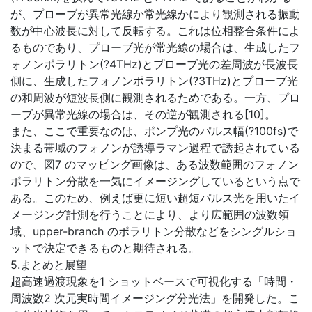
が、プローブが異常光線か常光線かにより観測される振動
数が中心波長に対して反転する。これは位相整合条件によ
るものであり、プローブ光が常光線の場合は、生成したフ
ォノンポラリトン(?4THz)とプローブ光の差周波が長波長
側に、生成したフォノンポラリトン(?3THz)とプローブ光
の和周波が短波長側に観測されるためである。一方、プロ
ーブが異常光線の場合は、その逆が観測される[10]。
また、ここで重要なのは、ポンプ光のパルス幅(?100fs)で
決まる帯域のフォノンが誘導ラマン過程で誘起されている
ので、図7 のマッピング画像は、ある波数範囲のフォノン
ポラリトン分散を一気にイメージングしているという点で
ある。このため、例えば更に短い超短パルス光を用いたイ
メージング計測を行うことにより、より広範囲の波数領
域、upper-branch のポラリトン分散などをシングルショ
ットで決定できるものと期待される。
5.まとめと展望
超高速過渡現象を1 ショットベースで可視化する「時間・
周波数2 次元実時間イメージング分光法」を開発した。こ