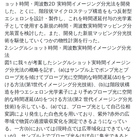
ョット時間・周波数2D 実時間イメージング分光法を開発
した。とくに、階段状マイクロステップ構造をもつ反射型
エシェロンを設計・製作し、これを時間遅延付与の光学素
子として使用する新規の時間・周波数実時間マッピング分
光装置を検討した。また、開発した新規マッピング分光技
術を駆使していくつかの物性計測を行った。
2.シングルショット時間・周波数実時間イメージング分光
法
図1 に我々が考案したシングルショット実時間イメージン
グ分光法の概略を記す。(a)はサンプル上でポンプ光とプ
ローブ光を傾けてプローブ光に空間的な時間遅延(Δt)をつ
ける方法(第1世代イメージング分光技術)、(b)は階段状構
造を持つエシェロン光学素子により予めプローブ光に空間
的な時間遅延(Δt)をつける方法(第2 世代イメージング分光
技術)を示している。(a)では、プローブ光として自己位相
変調により発生した白色光を用いており、紫外?赤外の広
帯域で物質の過渡吸収変化を測定できるようになってい
る。一方(b)においては(現時点では広帯域化はできていな
いが)、サンプル上でプローブ光をほぼ点に集光できると