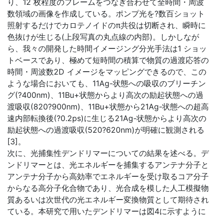
り、12 枚程度のフレームをつなぎ合わせて全時間・周波
数領域の画像を作成している。ポンプ光を?数百ショット
照射するだけでカロテノイドのπ共役は切断され、瞬時に
色抜けが生じる(上段写真の丸点線の内部)。しかしなが
ら、我々の開発した時間イメージング分光手法は1 ショッ
トベースであり、極めて短時間の積算で物質の過渡応答の
時間・周波数2D イメージをマッピングできるので、この
ような場合においても、11Ag-状態への吸収のブリーチン
グ(?400nm)、11Bu+状態からより高次の励起状態への過
渡吸収(820?900nm)、11Bu+状態から21Ag-状態への超高
速内部転換後(?0.2ps)に生じる21Ag-状態からより高次の
励起状態への過渡吸収(520?620nm)が明確に観測される
[3]。
次に、光捕集性デンドリマーについての結果を述べる。デ
ンドリマーとは、光エネルギーを捕集するアンテナ分子と
アンテナ分子から高効率でエネルギーを受け取るコア分子
からなる高分子化合物であり、光合成を模した人工模擬物
質あるいは次世代の光エネルギー変換物質として期待され
ている。本研究で用いたデンドリマーは図4に示すように