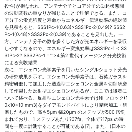
役性)が損なわれ、アンテナ分子とコア分子の励起状態間
の波動関数の重なりが減じることで理解できる。また、コ
ア分子の蛍光強度と寿命からエネルギー伝達効率の絶対値
を見積もると、SSS1Pc-1(0.63)>SSS1Pc-2(0.49)? SSS2
Pc-1(0.48)>SSS2Pc-2(0.39)であることを見出した。一
方、アンテナ分子の数を多くした方が光エネルギーを吸収
しやすくなるので、エネルギー変換効率はSSS1Pc-1 < SS
S1Pc-2? SSS2Pc-1
="">4.第2 世代イメージング分光技術
による実験結果
次に、エシェロン光学素子を用いたシングルショット分光
の研究成果を示す。エシェロン光学素子は、石英ガラスを
精密研磨して加工した透過型エシェロンと金属を切削研磨
して作製した反射型エシェロンがあるが、ここでは後者に
ついて述べる。反射型エシェロン光学素子はNi ブロック(1
0x10x10 mm3)をダイアモンドバイトにより精密加工・研
磨したもので、高さ5μm 幅20μm のステップが500 段刻
まれており、1 ステップあたり?37fs、全体で?17ps の時
間を一度に計測することが可能である[7]。また、(日本の