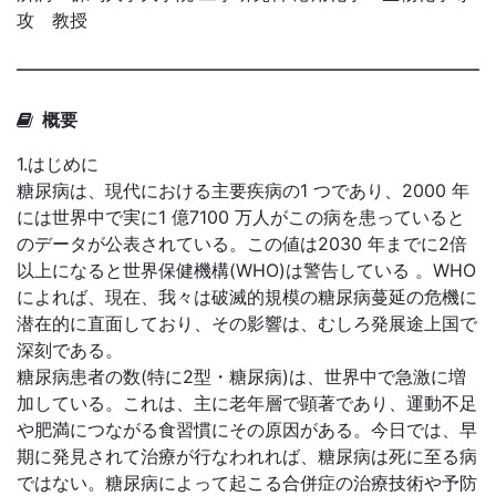
攻 教授
概要
1.はじめに
糖尿病は、現代における主要疾病の1 つであり、2000 年
には世界中で実に1 億7100 万人がこの病を患っていると
のデータが公表されている。この値は2030 年までに2倍
以上になると世界保健機構(WHO)は警告している 。WHO
によれば、現在、我々は破滅的規模の糖尿病蔓延の危機に
潜在的に直面しており、その影響は、むしろ発展途上国で
深刻である。
糖尿病患者の数(特に2型・糖尿病)は、世界中で急激に増
加している。これは、主に老年層で顕著であり、運動不足
や肥満につながる食習慣にその原因がある。今日では、早
期に発見されて治療が行なわれれば、糖尿病は死に至る病
ではない。糖尿病によって起こる合併症の治療技術や予防