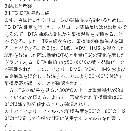
3.結果と考察
3.1 TG-DTA 昇温曲線
まず、今回用いたシリコーンの架橋温度を調べるために、
TG-DTA 測定を行った。シリコーン架橋反応は発熱反応で
あるので、DTA 曲線の変化から架橋温度を見積もること
ができる。また、TG曲線からは、架橋物の耐熱温度を知
ることができる。図2 は、DMS、VDV、HMS を混合した
試料を昇温した際の熱量(DTA)と重量(TG)の変化を示した
グラフである。DTA 曲線では50~60℃の間で発熱ピーク
が観測された。このことより、DMS、VDV、HMS および
白金触媒を混合して昇温することにより50~60℃付近で
架橋反応が起こることが確認された。
一方、TG の結果を見ると300℃以上では重量減少が始ま
っているのが窺える。よって、形成された架橋構造は30
0℃以降で熱分解することが確認された。
以上のことより、フィルムの架橋温度を50℃、80℃、12
0℃に設定して今後の測定に使用するフィルムを作製し
た。