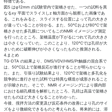
特徴である。
図5 はφ12mm の試験管内で架橋させた、一つの試料を異
なるxy 平面でスライスしz 軸方面から観察した画像であ
る。これをみると、スライスする位置によって孔の大きさ
が違っていることが分かる。また、50℃および80℃で架
橋ささせた多孔膜についてもこのNMR イメージング測定
を行ったとところ、架橋温度が下がるにつれて孔の大きさ
は小さくなっていた。このことより、120℃では孔径が大
きいために破断伸びが小さくなったものと推測される。
4.まとめ
TG-DTA の結果より、DMS/VDV/HMS/Pt触媒の混合系で
は、50℃以上で架橋反応が進行することが明らかになっ
た。また、引張り試験結果より、120℃で架橋と多孔化を
競争的に進行させた試料では特異な構造が成形されること
が示唆された。そこで、NMR イメージングにより膜内部
における細孔構造を解析したところ、孔径は高温で架橋さ
せたものほど大きくなることがわかった。
今後、撹拌方法の変更及び反応条件の改善により孔のサイ
ズをより微細化できるものと考えられる。将来的には、溶