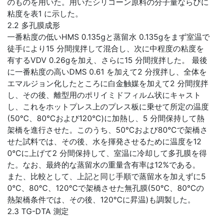
のものを用いた。用いたシリコーン原料の分子量ならびに
粘度を表1 に示した。
2.2 多孔膜成形
一番粘度の低いHMS 0.135gと蒸留水 0.135gをまず室温で
徒手により15 分間撹拌して混合し、次に中程度の粘度を
有するVDV 0.26gを加え、さらに15 分間撹拌した。 最後
に一番粘度の高いDMS 0.61 を加えて2 分撹拌し、全体を
エマルジョン化したところに白金触媒を加えて2 分間撹拌
し、その後、離型用のポリイミドフィルム状にキャスト
し、これをホットプレス上のプレス板に乗せて所定の温度
(50℃、80℃および120℃)に加熱し、5 分間保持して熱
架橋を進行させた。このうち、50℃および80℃で架橋さ
せた試料では、その後、水を揮発させるために温度を12
0℃に上げて2 分間保持して、室温に冷却して多孔膜を得
た。なお、最終的な蒸留水の重量含有率は12%である。
また、比較として、上記と同じ手順で蒸留水を加えずに5
0℃、80℃、120℃で架橋させた無孔膜(50℃、80℃の
熱架橋条件では、その後、120℃に昇温)も調製した。
2.3 TG-DTA 測定