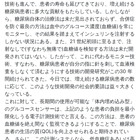
技術も進んで、患者の寿命も延びてきており、増え続ける
糖尿病患者に多大な貢献をもたらしている。しかしなが
ら、糖尿病自体の治療法は未だ見出されておらず、合併症
を防ぐ最良の方法は血中のグルコース濃度(血糖値)を常に
モニターし、その結果を踏まえてインシュリンを注射する
しかない状況にある。また、21 世紀初頭に至るまで、注
射なしで(すなわち無痛で)血糖値を検知する方法は未だ開
発されてはいない。したがって、これに代わるモニター技
術、すなわち、糖尿病患者が自分の指に針を刺して血液検
査をしなくて済むようにする技術の開発研究がこの30 年
間続けられてきた。今日では、増え続ける糖尿病患者の数
に応じて、このような技術開発の社会的要請は益々大きく
なっている。
これに対して、長期間の使用が可能な「体内埋め込み型」
のグルコースセンサーは、上記のような患者の負担を最小
限化しうる電子計測技術でと言える。この方法は、患者の
血糖値を絶え間なく監視できるようにすることで、糖尿病
患者の生活の質(QOL)を向上させられると期待されてい
る。さらに、この計測システムなら、低血糖症あるいは高