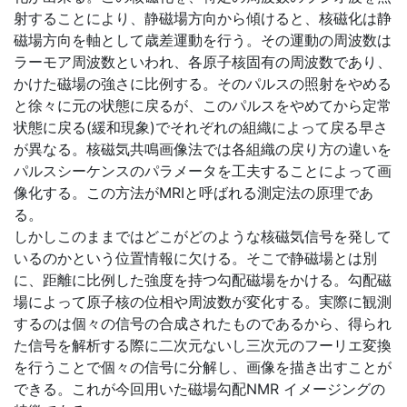
射することにより、静磁場方向から傾けると、核磁化は静
磁場方向を軸として歳差運動を行う。その運動の周波数は
ラーモア周波数といわれ、各原子核固有の周波数であり、
かけた磁場の強さに比例する。そのパルスの照射をやめる
と徐々に元の状態に戻るが、このパルスをやめてから定常
状態に戻る(緩和現象)でそれぞれの組織によって戻る早さ
が異なる。核磁気共鳴画像法では各組織の戻り方の違いを
パルスシーケンスのパラメータを工夫することによって画
像化する。この方法がMRIと呼ばれる測定法の原理であ
る。
しかしこのままではどこがどのような核磁気信号を発して
いるのかという位置情報に欠ける。そこで静磁場とは別
に、距離に比例した強度を持つ勾配磁場をかける。勾配磁
場によって原子核の位相や周波数が変化する。実際に観測
するのは個々の信号の合成されたものであるから、得られ
た信号を解析する際に二次元ないし三次元のフーリエ変換
を行うことで個々の信号に分解し、画像を描き出すことが
できる。これが今回用いた磁場勾配NMR イメージングの