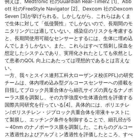
例えば、Medtronic 社のGuardian Real-TimerZ [1]、Abb
ott 社のFreeStyle Navigator [2]、Dexcom 社のDexcom
Seven [3]が挙げられる。しかしながら、これらはあくま
で生体に対して「低侵襲性」でしかないので、長期間のモ
ニタリングには適していない。感染症のリスクを考慮する
と、長期間使用可能なセンサーとするには、生体に埋め込
んでしまうしかない。また、これらはすべて指刺し採血を
想定したシステムであり、実用化されたとしても依然とし
て患者のQOL 向上にあたっては理想的であるとは言えな
い。
一方、我々とスイス連邦工科大ローザンヌ校(EPFL)の研究
チームは、体内埋め込み型グルコースセンサーへの搭載を
目指してブロック共重合体から細孔サイズの異なるナノポ
ーラス膜を調製し、その力学強度や生体適合性を評価する
国際共同研究を行っている[4]。具体的には、ポリエチレ
ン/ポリスチレン・ジブロック共重合体を溶液キャストに
て製膜し、エッチング条件を制御することで、細孔径が5
～40nm のナノポーラス膜を調製した。これらのグルコー
ス透過性およびアルブミン透過性を評価したところ、すべ