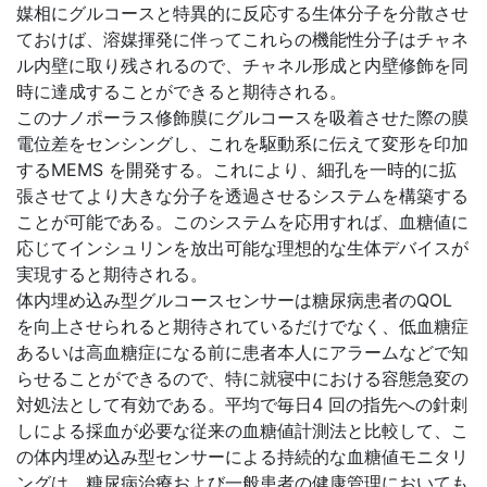
媒相にグルコースと特異的に反応する生体分子を分散させ
ておけば、溶媒揮発に伴ってこれらの機能性分子はチャネ
ル内壁に取り残されるので、チャネル形成と内壁修飾を同
時に達成することができると期待される。
このナノポーラス修飾膜にグルコースを吸着させた際の膜
電位差をセンシングし、これを駆動系に伝えて変形を印加
するMEMS を開発する。これにより、細孔を一時的に拡
張させてより大きな分子を透過させるシステムを構築する
ことが可能である。このシステムを応用すれば、血糖値に
応じてインシュリンを放出可能な理想的な生体デバイスが
実現すると期待される。
体内埋め込み型グルコースセンサーは糖尿病患者のQOL
を向上させられると期待されているだけでなく、低血糖症
あるいは高血糖症になる前に患者本人にアラームなどで知
らせることができるので、特に就寝中における容態急変の
対処法として有効である。平均で毎日4 回の指先への針刺
しによる採血が必要な従来の血糖値計測法と比較して、こ
の体内埋め込み型センサーによる持続的な血糖値モニタリ
ングは、糖尿病治療および一般患者の健康管理においても