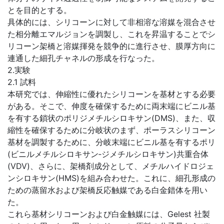
とを目的とする。
具体的には、シリコーンに対して非相溶な溶媒を混合させ
た相分離エマルジョンを調製し、これを昇温することでシ
リコーン架橋と溶媒揮発を競争的に進行させ、膜厚方向に
連通した細孔チャネルの形成を行なった。
2.実験
2.1 試料
本研究では、伸縮性に優れたシリコーンを基材とする必要
がある。そこで、伸度を確保するために両末端にビニル基
を有する鎖状のポリジメチルシロキサン(DMS)、また、収
縮性を確保するために分岐状のまず、ポーラスシリコーン
基材を調製するために、分岐末端にビニル基を有するポリ
(ビニルメチルシロキサン‐ジメチルシロキサン)共重合体
(VDV)、さらに、架橋剤成分として、メチルハイドロジェ
ンシロキサン(HMS)を組み合わせた。これに、細孔形成の
ための蒸留水および架橋反応触媒である白金錯体を用い
た。
これら基材シリコーンおよび白金触媒には、Gelest 社製