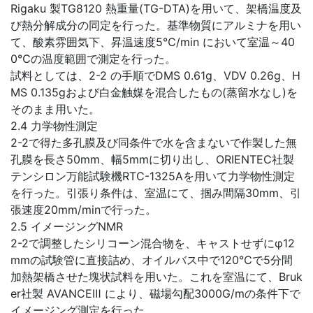
Rigaku 製TG8120 熱重量(TG-DTA)を用いて、架橋温度及
び熱分解成分の同定を行った。基準物質にアルミナを用い
て、酸素雰囲気下、昇温速度5℃/min において室温～40
0℃の温度範囲で測定を行った。
試料としては、2-2 の手順でDMS 0.61g、VDV 0.26g、H
MS 0.135gおよび白金触媒を混合したもの(蒸留水なし)を
そのまま用いた。
2.4 力学物性測定
2-2で得た多孔膜及び同条件で水を含まないで作製した無
孔膜を長さ50mm、幅5mmに切り出し、ORIENTEC社製
テンシロン万能試験機RTC-1325Aを用いて力学物性測定
を行った。引張り条件は、室温にて、掴み間隔30mm、引
張速度20mm/minで行った。
2.5 イメージングNMR
2-2で調整したシリコーン混合物を、キャストせずにφ12
mmの試験管に直接詰め、オイルバス中で120℃で5分間
加熱架橋させた塊状試料を用いた。これを室温にて、Bruk
er社製 AVANCEⅢ により、磁場勾配3000G/mの条件下で
イメージング測定を行った。