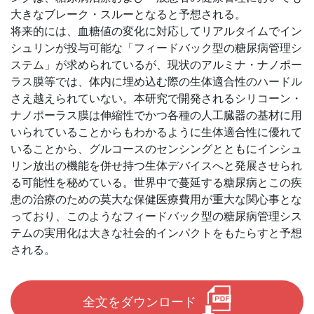
大きなブレーク・スルーとなると予想される。
将来的には、血糖値の変化に対応してリアルタイムでイン
シュリンが投与可能な「フィードバック型の糖尿病管理シ
ステム」が求められているが、現状のアルミナ・ナノポー
ラス膜等では、体内に埋め込む際の生体適合性のハードル
さえ越えられていない。本研究で開発されるシリコーン・
ナノポーラス膜は伸縮性でかつ各種の人工臓器の基材に用
いられていることからもわかるように生体適合性に優れて
いることから、グルコースのセンシングとともにインシュ
リン放出の機能を併せ持つ生体デバイスへと発展させられ
る可能性を秘めている。世界中で蔓延する糖尿病とこの疾
患の治療のための莫大な保健医療費用が重大な関心事とな
っており、このようなフィードバック型の糖尿病管理シス
テムの実用化は大きな社会的インパクトをもたらすと予想
される。
全文をダウンロード