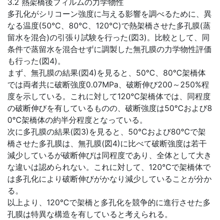
3.2 熱架橋後フィルムの力学物性
多孔化がシリコーン強度に与える影響を調べるために、異
なる温度(50℃、80℃、120℃)で熱架橋させた多孔膜(蒸
留水を混合)の引張り試験を行った(図3)。比較として、同
条件で蒸留水を混合せずに調製した無孔膜の力学物性評価
も行った(図4)。
まず、無孔膜の結果(図4)を見ると、50℃、80℃架橋体
では両者共に破断強度0.07MPa、破断伸び200～250%程
度を示している。これに対して120℃架橋体では、同程度
の破断伸びを有しているものの、破断強度は50℃および8
0℃架橋体の約半分程度となっている。
次に多孔膜の結果(図3)を見ると、50℃および80℃で架
橋させた多孔膜は、無孔膜(図4)に比べて破断強度は若干
減少しているが破断伸びは同程度であり、全体として大き
な違いは認められない。これに対して、120℃で架橋体で
は多孔化により破断伸びがかなり減少していることが分か
る。
以上より、120℃で架橋と多孔化を競争的に進行させた多
孔膜は特異な構造を有していると考えられる。