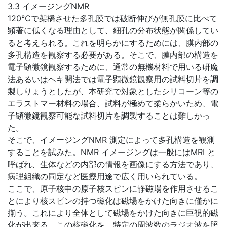
3.3 イメージングNMR
120℃で架橋させた多孔膜では破断伸びが無孔膜に比べて
顕著に低くなる理由として、細孔の分布状態が関係してい
ると考えられる。これを明らかにするためには、膜内部の
多孔構造を観察する必要がある。そこで、膜内部の構造を
電子顕微鏡観察するために、通常の無機材料で用いる研魔
法あるいはヘキ開法では電子顕微鏡観察用の試料切片を調
製しりょうとしたが、本研究で対象としたシリコーン等の
エラストマー材料の場合、試料が極めて柔らかいため、電
子顕微鏡観察可能な試料切片を調製することは難しかっ
た。
そこで、イメージングNMR 測定によって多孔構造を観測
することを試みた。NMR イメージングは一般にはMRI と
呼ばれ、生体などの内部の情報を画像にする方法であり、
病理組織の同定など医療用途で広く用いられている。
ここで、原子核中の原子核スピンに静磁場を作用させるこ
とにより核スピンの持つ磁化は磁場をかけた向きに僅かに
揃う。これにより全体として磁場をかけた向きに巨視的磁
化が出来る。この核磁化を、特定の周波数のラジオ波を照