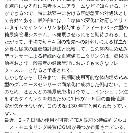
血糖症になる前に患者本人にアラームなどで知らせること
ができるので、特に就寝中における容態急変の対処法とし
て有効である。最終的には、血糖値の変化に対応してリア
ルタイムでインシュリンを投与する「フィードバック型の
糖尿病管理システム」へ発展させられると期待される。し
たがって、平均で毎日4 回の指先への針刺しによる採血が
必要な従来の血糖値計測法と比較して、この体内埋め込み
型センサーによる持続的な血糖値モニタリングは、糖尿病
治療および一般患者の健康管理においても大きなブレー
ク・スルーとなると予想される。
しかしながら、現在まで、長期間使用可能な体内埋め込み
型のグルコースセンサーの商業化に成功した例はない。こ
のため、ほとんどの糖尿病患者は今でも、インシュリン注
射するタイミングを知るために1 日の2～6 回の血糖値測
定が欠かせないが、この状況は30 年前と何ら変わってい
ない。
最近、2～7 日間の使用が可能でFDA 認可の持続的グルコ
ース・モニタリング装置(CGM)が幾つか市販されている。