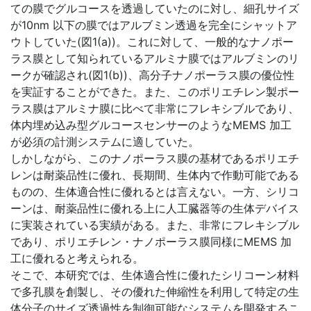
ての膜でグルコースを透過していたのに対し、細孔サイズ
が10nm 以下の膜ではアルブミン透過を完全にシャットア
ウトしていた(図1(a))。これに対して、一般的なナノポー
ラス膜として知られているアルミナ膜ではアルブミンのリ
ークが確認され(図1(b))、高分子ナノポーラス膜の優位性
を実証することができた。また、このポリエチレン製ポー
ラス膜はアルミナ膜に比べて非常にフレキシブルであり、
体内埋め込み型グルコースセンサーのようなMEMS 加工
が必須の計測システムに適していた。
しかしながら、このナノポーラス膜の基材であるポリエチ
レンは耐薬品性に優れ、長期間、生体内で作動可能である
ものの、生体適合性に優れるとは言えない。一方、シリコ
ーンは、耐薬品性に優れる上に人工臓器等の生体デバイス
に実装されている実績がある。また、非常にフレキシブル
であり、ポリエチレン・ナノポーラス膜同様にMEMS 加
工に優れると考えられる。
そこで、本研究では、生体適合性に優れたシリコーン材料
で多孔膜を創製し、その優れた伸縮性を利用して特定の生
体分子のサイズ透過性を制御可能なシステムを開発するこ