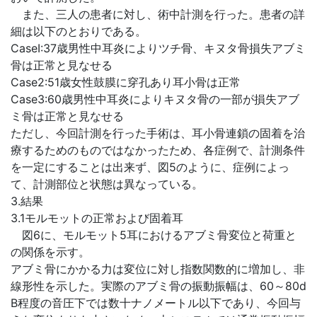
また、三人の患者に対し、術中計測を行った。患者の詳
細は以下のとおりである。
CaseI:37歳男性中耳炎によりツチ骨、キヌタ骨損失アブミ
骨は正常と見なせる
Case2:51歳女性鼓膜に穿孔あり耳小骨は正常
Case3:60歳男性中耳炎によりキヌタ骨の一部が損失アブ
ミ骨は正常と見なせる
ただし、今回計測を行った手術は、耳小骨連鎖の固着を治
療するためのものではなかったため、各症例で、計測条件
を一定にすることは出来ず、図5のように、症例によっ
て、計測部位と状態は異なっている。
3.結果
3.1モルモットの正常および固着耳
図6に、モルモット5耳におけるアブミ骨変位と荷重と
の関係を示す。
アブミ骨にかかる力は変位に対し指数関数的に増加し、非
線形性を示した。実際のアブミ骨の振動振幅は、60～80d
B程度の音圧下では数十ナノメートル以下であり、今回与