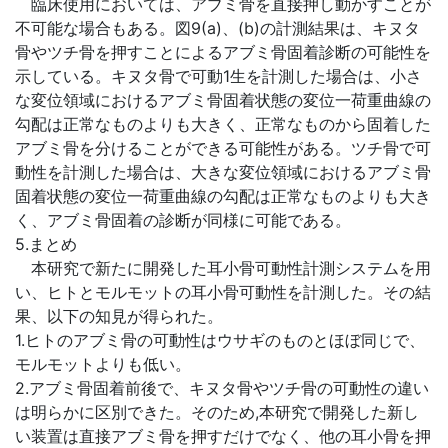
臨床使用においては、アブミ骨を直接押し動かすことが
不可能な場合もある。図9(a)、(b)の計測結果は、キヌタ
骨やツチ骨を押すことによるアブミ骨固着診断の可能性を
示している。キヌタ骨で可動1生を計測した場合は、小さ
な変位領域におけるアブミ骨固着状態の変位一荷重曲線の
勾配は正常なものよりも大きく、正常なものから固着した
アブミ骨を分けることができる可能性がある。ツチ骨で可
動性を計測した場合は、大きな変位領域におけるアブミ骨
固着状態の変位一荷重曲線の勾配は正常なものよりも大き
く、アブミ骨固着の診断が同様に可能である。
5.まとめ
本研究で新たに開発した耳小骨可動性計測システムを用
い、ヒトとモルモットの耳小骨可動性を計測した。その結
果、以下の知見が得られた。
1.ヒトのアブミ骨の可動性はウサギのものとほぼ同じで、
モルモットよりも低い。
2.アブミ骨固着前後で、キヌタ骨やツチ骨の可動性の違い
は明らかに区別できた。そのため,本研究で開発した新し
い装置は直接アブミ骨を押すだけでなく、他の耳小骨を押