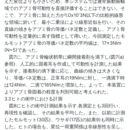
えた変位よりも小さいため、本システムでは通常振動振幅
域でのアブミ骨可動性を直接評価することはできない。そ
こで、アブミ骨に加えた力が1.Ox10'3N以下の比較的線形
な領域に於いて、最小二乗法により線形近似を行い、その
直線の傾きをアブミ骨の等価バネ定数と定義し、アブミ骨
可動性を定量的に表す指標として用いた。今回測定したモ
ルモットアブミ骨の等価バネ定数の平均値は、17±3Nlm
(N=5)であった。
図7に、アブミ骨輪状靭帯に瞬間接着剤を滴下し(図7(a)
参照)、人工的に固着耳を作成して可動性を計測した結果
を示す。接着剤の滴下量に応じ、曲線の傾きは大きくな
り、等価バネ定数は、正常耳の19Nlmに対し、一滴滴下時
は124Nlm、二滴で185Nlmと増加した。よって、本装置に
よりアブミ骨固着の程度を判別可能と考えられた。
3.2ヒトの術中における計測
図8にヒトの術中計測結果を示す.各測定とも3回行い、
再現性を確認し、その結果を平均した。また、以前に計測
したモルモット(30匹)、ウサギ(17匹)の結果9)も同時に示
した。ヒトの場合も、変位一荷重関係は非線形性を呈し、