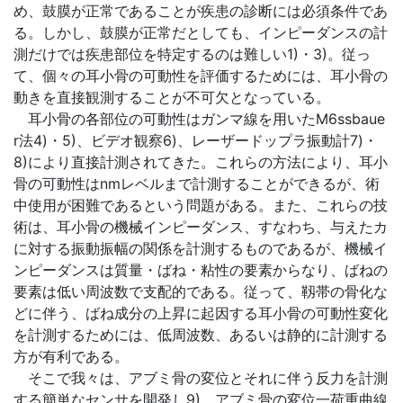
め、鼓膜が正常であることが疾患の診断には必須条件であ
る。しかし、鼓膜が正常だとしても、インピーダンスの計
測だけでは疾患部位を特定するのは難しい1)・3)。従っ
て、個々の耳小骨の可動性を評価するためには、耳小骨の
動きを直接観測することが不可欠となっている。
耳小骨の各部位の可動性はガンマ線を用いたM6ssbaue
r法4)・5)、ビデオ観察6)、レーザードップラ振動計7)・
8)により直接計測されてきた。これらの方法により、耳小
骨の可動性はnmレベルまで計測することができるが、術
中使用が困難であるという問題がある。また、これらの技
術は、耳小骨の機械インピーダンス、すなわち、与えたカ
に対する振動振幅の関係を計測するものであるが、機械イ
ンピーダンスは質量・ばね・粘性の要素からなり、ばねの
要素は低い周波数で支配的である。従って、靱帯の骨化な
どに伴う、ばね成分の上昇に起因する耳小骨の可動性変化
を計測するためには、低周波数、あるいは静的に計測する
方が有利である。
そこで我々は、アブミ骨の変位とそれに伴う反力を計測
する簡単なセンサを開発し9)、アブミ骨の変位一荷重曲線