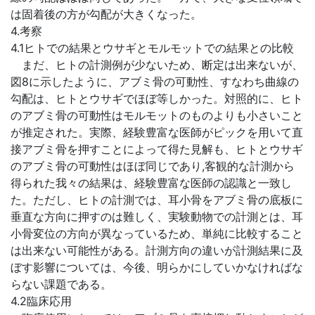
は固着後の方が勾配が大きくなった。
4.考察
4.1ヒトでの結果とウサギとモルモットでの結果との比較
まだ、ヒトの計測例が少ないため、断定は出来ないが、
図8に示したように、アブミ骨の可動性、すなわち曲線の
勾配は、ヒトとウサギでほぼ等しかった。対照的に、ヒト
のアブミ骨の可動性はモルモットのものよりも小さいこと
が推定された。実際、経験豊富な医師がピックを用いて直
接アブミ骨を押すことによって得た見解も、ヒトとウサギ
のアブミ骨の可動性はほぼ同じであり,客観的な計測から
得られた我々の結果は、経験豊富な医師の認識と一致し
た。ただし、ヒトの計測では、耳小骨をアブミ骨の底板に
垂直な方向に押すのは難しく、実験動物での計測とは、耳
小骨変位の方向が異なっているため、単純に比較すること
は出来ない可能性がある。計測方向の違いが計測結果に及
ぼす影響については、今後、明らかにしていかなければな
らない課題である。
4.2臨床応用