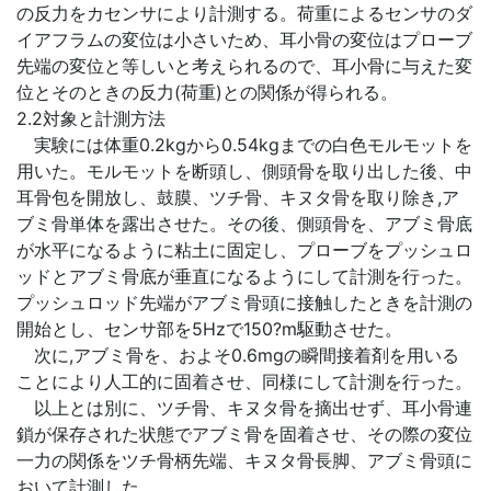
の反力をカセンサにより計測する。荷重によるセンサのダ
イアフラムの変位は小さいため、耳小骨の変位はプローブ
先端の変位と等しいと考えられるので、耳小骨に与えた変
位とそのときの反力(荷重)との関係が得られる。
2.2対象と計測方法
実験には体重0.2kgから0.54kgまでの白色モルモットを
用いた。モルモットを断頭し、側頭骨を取り出した後、中
耳骨包を開放し、鼓膜、ツチ骨、キヌタ骨を取り除き,ア
ブミ骨単体を露出させた。その後、側頭骨を、アブミ骨底
が水平になるように粘土に固定し、プローブをプッシュロ
ッドとアブミ骨底が垂直になるようにして計測を行った。
プッシュロッド先端がアブミ骨頭に接触したときを計測の
開始とし、センサ部を5Hzで150?m駆動させた。
次に,アブミ骨を、およそ0.6mgの瞬間接着剤を用いる
ことにより人工的に固着させ、同様にして計測を行った。
以上とは別に、ツチ骨、キヌタ骨を摘出せず、耳小骨連
鎖が保存された状態でアブミ骨を固着させ、その際の変位
一力の関係をツチ骨柄先端、キヌタ骨長脚、アブミ骨頭に
おいて計測した。