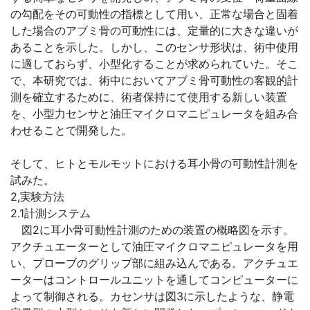
の勾配をその可動性の指標として用い、正常な場合と固着
した場合のアブミ骨の可動性には、定量的に大きな違いが
あることを示した。しかし、このセンサ形状は、術中使用
に適しておらず、小型化することが求められていた。そこ
で、本研究では、術中においてアブミ骨可動性の客観的計
測を確立するために、術者保持にて使用する新しい装置
を、小型力センサと油圧マイクロマニピュレータを組み合
わせることで開発した。
そして、ヒトとモルモットにおける耳小骨の可動性計測を
試みた。
2,実験方法
2.1計測システム
図2に耳小骨可動性計測のための装置の概略図を示す。
アクチュエーターとして油圧マイクロマニピュレータを用
い、プローブのグリップ部に組み込んである。アクチュエ
ーターはコントロールユニットを通してコンピューターに
よって制御される。カセンサは図3に示したような、静電