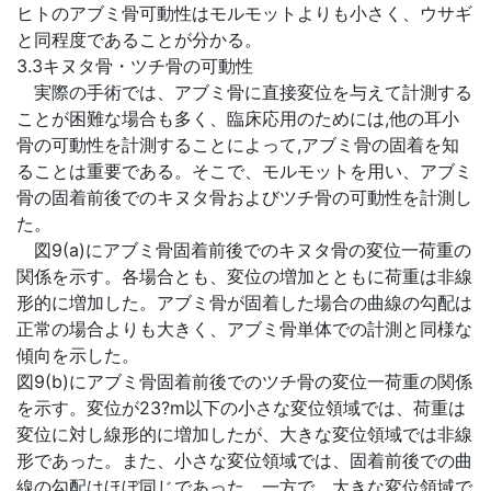
ヒトのアブミ骨可動性はモルモットよりも小さく、ウサギ
と同程度であることが分かる。
3.3キヌタ骨・ツチ骨の可動性
実際の手術では、アブミ骨に直接変位を与えて計測する
ことが困難な場合も多く、臨床応用のためには,他の耳小
骨の可動性を計測することによって,アブミ骨の固着を知
ることは重要である。そこで、モルモットを用い、アブミ
骨の固着前後でのキヌタ骨およびツチ骨の可動性を計測し
た。
図9(a)にアブミ骨固着前後でのキヌタ骨の変位一荷重の
関係を示す。各場合とも、変位の増加とともに荷重は非線
形的に増加した。アブミ骨が固着した場合の曲線の勾配は
正常の場合よりも大きく、アブミ骨単体での計測と同様な
傾向を示した。
図9(b)にアブミ骨固着前後でのツチ骨の変位一荷重の関係
を示す。変位が23?m以下の小さな変位領域では、荷重は
変位に対し線形的に増加したが、大きな変位領域では非線
形であった。また、小さな変位領域では、固着前後での曲
線の勾配はほぼ同じであった。一方で、大きな変位領域で