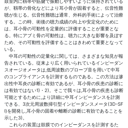
鼓室内に靱帯や筋腱で振動しやすいように保持されている
が、靱帯の骨化などにより耳小骨が固着すると、伝音性難
聴が生じる。伝音性難聴は通常、外科的手術によって治療
する。この時、術後の聴力成績の向上や安定化のために
は、耳小骨の可動性を定量的に評価することが重要とな
る。特にアブミ骨の可動性は、聴力に大きな影響を及ぼす
ため、その可動性を評価することはきわめて重要となって
いる。
中耳の可動性の定量化に関しては、さまざまな知見が報
告されている。従来より広く用いられているインピーダン
スオージオメータは,低周波数のプローブ音を用いて中耳
のコンプライアンスを計測するものである。この方法は滲
出性中耳炎の診断に有効であるが、耳小骨の疾患の診断に
は有効ではない1)・2)。そこで我々は,耳小骨の疾患も診断
可能とするために,より詳細に中耳インピーダンスを計測
できる、3次元周波数掃引型インピーダンスメータ(3D-SF
I)を開発し,耳小骨の固着や離断の診断に有効であることを
示した3)。
これらの装置は鼓膜でのインピーダンスを計測するた