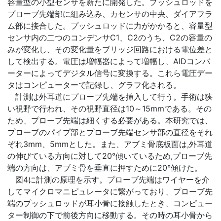
容量型の小型センサを新たに開発した。プッシュロッドを
プローブ先端部に組み込み、カセンサの中央、ダイアフラ
ム部に接合した。プッシュロッドに力がかかると、容量型
センサ内の二つのコンデンサC1、C2のうち、C2の容量の
みが変化し、その変化量をブリッジ回路における電位差と
して検出する。電圧は増幅器によって増幅し、AIDコンバ
ーターによってデジタル信号に変換する。これら電圧デー
タはコンピューターで記録し、グラフ化される。
計測は外耳道にプローブ先端を挿入して行う。手術は狭
い視野で行われ、その視野直径は10～15mmである。その
ため、プローブ先端は細くする必要がある。本研究では、
プローブのパイプ部とプローブ先端センサ部の直径をそれ
ぞれ3mm、5mmとした。また、アブミ骨底板面は,外耳道
の伸びている方向に対して20°傾いているため,プローブ先
端の方向は、アブミ骨を垂直に押すために20°傾けた。
図4に計測の原理を示す。プローブ先端はワイヤーを介
してマイクロマニピュレータに繋がっており、プローブ先
端のプッシュロッドが耳小骨に接触したとき、コンピュー
ター制御の下で前後方向に移動する。その時の耳小骨から