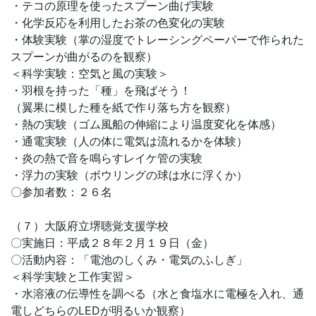
・テコの原理を使ったスプーン曲げ実験
・化学反応を利用したお茶の色変化の実験
・体験実験（掌の湿度でトレーシングペーパーで作られた
スプーンが曲がるのを観察）
＜科学実験：空気と風の実験＞
・羽根を持った「種」を飛ばそう！
（翼果に模した種を紙で作り落ち方を観察）
・熱の実験（ゴム風船の伸縮により温度変化を体感）
・通電実験（人の体に電気は流れるかを体験）
・炎の熱で音を鳴らすレイケ管の実験
・浮力の実験（ボウリングの球は水に浮くか）
〇参加者数：２６名
（７）大阪府立堺聴覚支援学校
〇実施日：平成２８年２月１９日（金）
〇活動内容：「電池のしくみ・電気のふしぎ」
＜科学実験と工作実習＞
・水溶液の伝導性を調べる（水と食塩水に電極を入れ、通
電しどちらのLEDが明るいか観察）