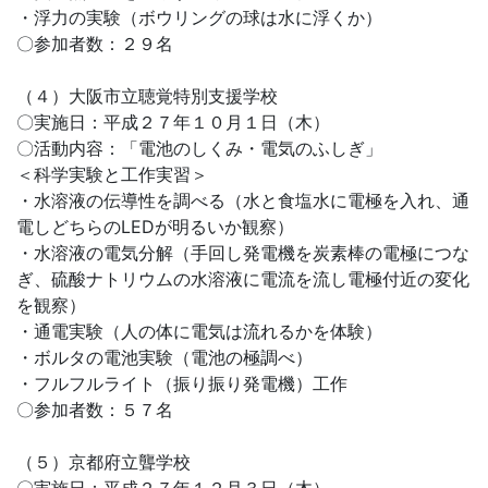
・浮力の実験（ボウリングの球は水に浮くか）
〇参加者数：２９名
（４）大阪市立聴覚特別支援学校
〇実施日：平成２７年１０月１日（木）
〇活動内容：「電池のしくみ・電気のふしぎ」
＜科学実験と工作実習＞
・水溶液の伝導性を調べる（水と食塩水に電極を入れ、通
電しどちらのLEDが明るいか観察）
・水溶液の電気分解（手回し発電機を炭素棒の電極につな
ぎ、硫酸ナトリウムの水溶液に電流を流し電極付近の変化
を観察）
・通電実験（人の体に電気は流れるかを体験）
・ボルタの電池実験（電池の極調べ）
・フルフルライト（振り振り発電機）工作
〇参加者数：５７名
（５）京都府立聾学校