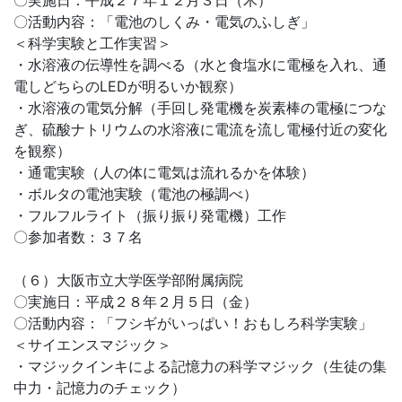
〇実施日：平成２７年１２月３日（木）
〇活動内容：「電池のしくみ・電気のふしぎ」
＜科学実験と工作実習＞
・水溶液の伝導性を調べる（水と食塩水に電極を入れ、通
電しどちらのLEDが明るいか観察）
・水溶液の電気分解（手回し発電機を炭素棒の電極につな
ぎ、硫酸ナトリウムの水溶液に電流を流し電極付近の変化
を観察）
・通電実験（人の体に電気は流れるかを体験）
・ボルタの電池実験（電池の極調べ）
・フルフルライト（振り振り発電機）工作
〇参加者数：３７名
（６）大阪市立大学医学部附属病院
〇実施日：平成２８年２月５日（金）
〇活動内容：「フシギがいっぱい！おもしろ科学実験」
＜サイエンスマジック＞
・マジックインキによる記憶力の科学マジック（生徒の集
中力・記憶力のチェック）