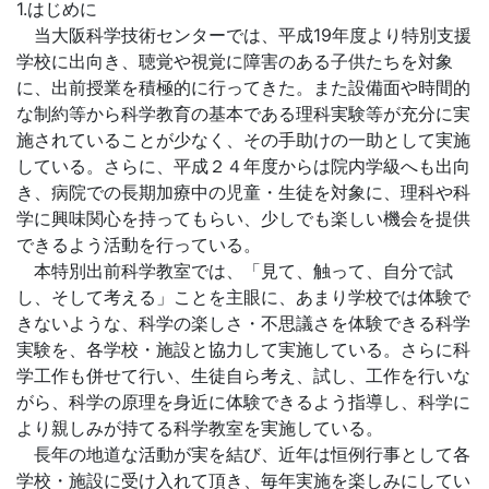
1.はじめに
当大阪科学技術センターでは、平成19年度より特別支援
学校に出向き、聴覚や視覚に障害のある子供たちを対象
に、出前授業を積極的に行ってきた。また設備面や時間的
な制約等から科学教育の基本である理科実験等が充分に実
施されていることが少なく、その手助けの一助として実施
している。さらに、平成２４年度からは院内学級へも出向
き、病院での長期加療中の児童・生徒を対象に、理科や科
学に興味関心を持ってもらい、少しでも楽しい機会を提供
できるよう活動を行っている。
本特別出前科学教室では、「見て、触って、自分で試
し、そして考える」ことを主眼に、あまり学校では体験で
きないような、科学の楽しさ・不思議さを体験できる科学
実験を、各学校・施設と協力して実施している。さらに科
学工作も併せて行い、生徒自ら考え、試し、工作を行いな
がら、科学の原理を身近に体験できるよう指導し、科学に
より親しみが持てる科学教室を実施している。
長年の地道な活動が実を結び、近年は恒例行事として各
学校・施設に受け入れて頂き、毎年実施を楽しみにしてい