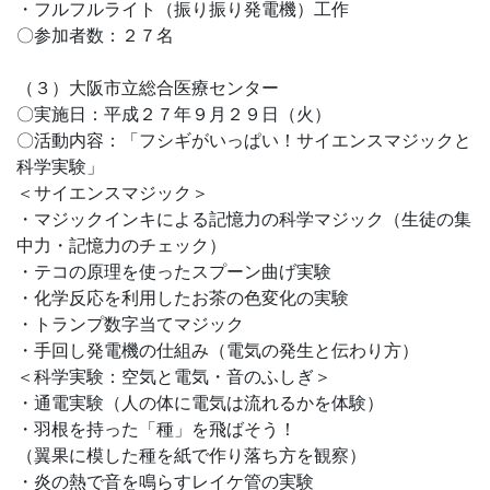
・フルフルライト（振り振り発電機）工作
〇参加者数：２７名
（３）大阪市立総合医療センター
〇実施日：平成２７年９月２９日（火）
〇活動内容：「フシギがいっぱい！サイエンスマジックと
科学実験」
＜サイエンスマジック＞
・マジックインキによる記憶力の科学マジック（生徒の集
中力・記憶力のチェック）
・テコの原理を使ったスプーン曲げ実験
・化学反応を利用したお茶の色変化の実験
・トランプ数字当てマジック
・手回し発電機の仕組み（電気の発生と伝わり方）
＜科学実験：空気と電気・音のふしぎ＞
・通電実験（人の体に電気は流れるかを体験）
・羽根を持った「種」を飛ばそう！
（翼果に模した種を紙で作り落ち方を観察）
・炎の熱で音を鳴らすレイケ管の実験